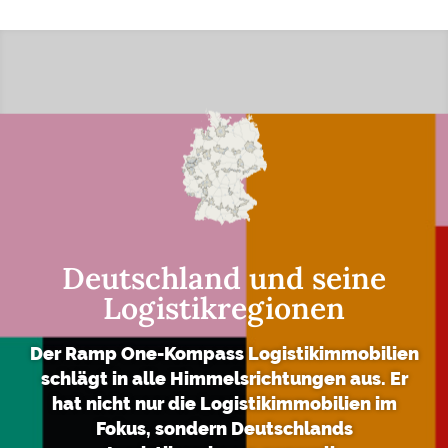
L
I
E
N
L
O
G
I
S
T
Deutschland und seine
I
K
Logistik­regionen
R
E
Der Ramp One-Kompass Logistikimmobilien
G
schlägt in alle Himmelsrichtungen aus. Er
I
hat nicht nur die Logistikimmobilien im
O
Fokus, sondern Deutschlands
N