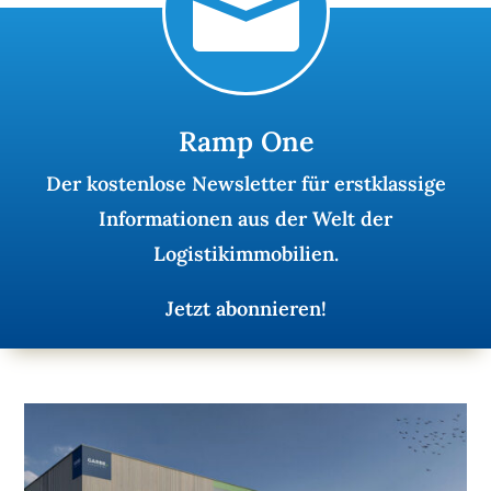

U
N
T
E
Ramp One
R
N
Der kostenlose Newsletter für erstklassige
E
Informationen aus der Welt der
H
M
Logistikimmobilien.
E
N
Jetzt abonnieren!
W
E
B
I
N
A