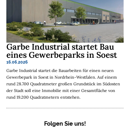
R
E
M
E
D
Garbe Industrial startet Bau
I
E
eines Gewerbeparks in Soest
N
16.06.2026
Garbe Industrial startet die Bauarbeiten für einen neuen

Gewerbepark in Soest in Nordrhein-Westfalen. Auf einem
rund 28.700 Quadratmeter großen Grundstück im Südosten
D
der Stadt soll eine Immobilie mit einer Gesamtfläche von
e
rund 19.200 Quadratmetern entstehen.
u
t
s
c
h
l
a
Folgen Sie uns!
n
d