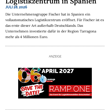
Logistikzentrum in Spanien
JULI 28, 2026
H
O
Die Unternehmensgruppe Fischer hat in Spanien ein
M
vollautomatisches Logistikzentrum eröffnet. Für Fischer ist es
E
das erste dieser Art außerhalb Deutschlands. Das
Unternehmen investierte dafür in der Region Tarragona
L
mehr als 4 Millionen Euro.
O
G
I
ANZEIGE
S
T
I
K
I
M
M
O
B
I