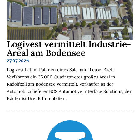
S
C
H
E
N
Logivest vermittelt Industrie-
N
Areal am Bodensee
A
C
27.07.2026
H
Logivest hat im Rahmen eines Sale-and-Lease-Back-
H
Verfahrens ein 35.000 Quadratmeter großes Areal in
A
Radolfzell am Bodensee vermittelt. Verkäufer ist der
L
Automobilzulieferer BCS Automotive Interface Solutions, der
T
Käufer ist Drei R Immobilien.
I
G
K
E
I
T