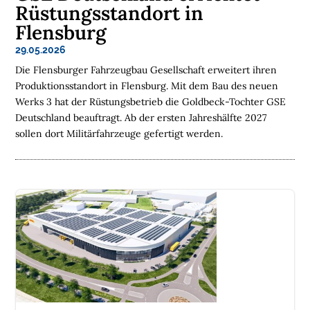
e
Rüstungsstandort in
r
k
Flensburg
o
s
29.05.2026
t
e
Die Flensburger Fahrzeugbau Gesellschaft erweitert ihren
n
l
Produktionsstandort in Flensburg. Mit dem Bau des neuen
o
s
Werks 3 hat der Rüstungsbetrieb die Goldbeck-Tochter GSE
e
Deutschland beauftragt. Ab der ersten Jahreshälfte 2027
N
e
sollen dort Militärfahrzeuge gefertigt werden.
w
s
l
e
t
t
e
r
➔
j
e
t
z
t
a
b
o
n
n
i
e
r
e