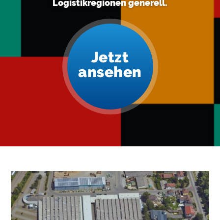
Logistikregionen generell.
E
N
B
R
Jetzt
A
ansehen
N
C
H
E
N
F
O
N
D
S
M
E
N