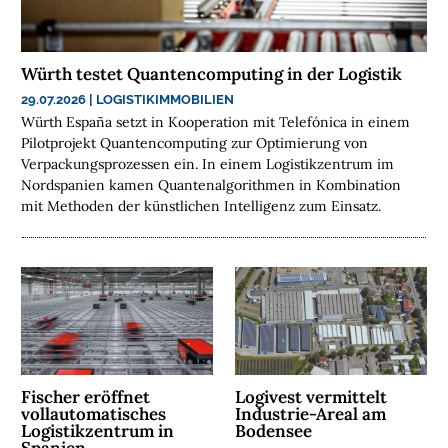
E
N
Würth testet Quantencomputing in der Logistik
N
29.07.2026
|
LOGISTIKIMMOBILIEN
A
Würth España setzt in Kooperation mit Telefónica in einem
C
Pilotprojekt Quantencomputing zur Optimierung von
H
Verpackungsprozessen ein. In einem Logistikzentrum im
H
Nordspanien kamen Quantenalgorithmen in Kombination
A
mit Methoden der künstlichen Intelligenz zum Einsatz.
L
T
I
G
K
E
I
T
Fischer eröffnet
Logivest vermittelt
vollautomatisches
Industrie-Areal am
Logistikzentrum in
Bodensee
U
Spanien