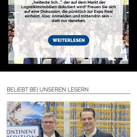
„heißeste Sch…“, der auf dem Markt der
i
Logistikimmobilien diskutiert wird? Freuen Sie sich
s
auf eine Diskussion, die pünktlich zur Expo Real
t
einheizt. Also: Anmelden und mittendrin sein –
i
k
statt nur daneben.
r
e
g
i
WEITERLESEN
o
n
e
n
➔
h
i
e
r
a
n
s
e
h
BELIEBT BEI UNSEREN LESERN
e
n

D
e
r
k
o