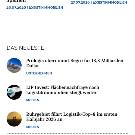
N
27.07.2026
|
LOGISTIKIMMOBILIEN
28.07.2026
|
LOGISTIKIMMOBILIEN
T
E
R
N
E
H
DAS NEUESTE
M
E
Prologis übernimmt Segro für 18,8 Milliarden
N
Dollar
UNTERNEHMEN
W
LIP Invest: Flächennachfrage nach
E
Logistikimmobilien steigt weiter
B
MEDIEN
I
N
Ruhrgebiet führt Logistik-Top-8 im ersten
A
Halbjahr 2026 an
R
MEDIEN
E