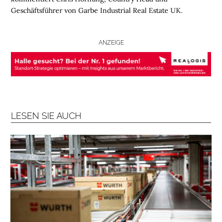
B
Geschäftsführer von Garbe Industrial Real Estate UK
.
R
A
N
ANZEIGE
C
H
E
N
F
O
LESEN SIE AUCH
N
D
S
M
E
N
S
C
H