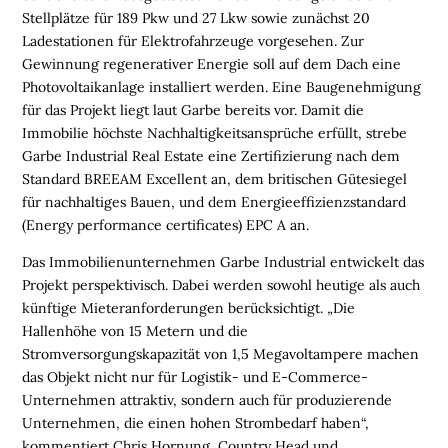
E
Stellplätze für 189 Pkw und 27 Lkw sowie zunächst 20
N
Ladestationen für Elektrofahrzeuge vorgesehen. Zur
Gewinnung regenerativer Energie soll auf dem Dach eine
L
Photovoltaikanlage installiert werden. Eine Baugenehmigung
O
für das Projekt liegt
laut Garbe
bereits vor. Damit die
G
Immobilie höchste Nachhaltigkeitsansprüche erfüllt, streb
e
I
Garbe Industrial Real Estate eine Zertifizierung nach dem
S
Standard BREEAM Excellent
an
, dem britischen Gütesiegel
T
für nachhaltiges Bauen, und dem Energieeffizienzstandard
I
(Energy performance certificates) EPC A an.
K
R
Das Immobilienunternehmen Garbe Industrial entwickelt das
E
Projekt perspektivisch. Dabei werden sowohl heutige als auch
G
künftige Mieteranforderungen berücksichtigt. „Die
I
Hallenhöhe von 15 Metern und die
O
Stromversorgungskapazität von 1,5 Megavoltampere machen
N
das Objekt nicht nur für Logistik- und E-Commerce-
E
Unternehmen attraktiv, sondern auch für produzierende
N
Unternehmen, die einen hohen Strombedarf haben“,
kommentiert
Chris Hornung
,
Country Head und