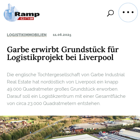
LOGISTIKIMMOBILIEN
11.06.2025
Garbe erwirbt Grundstück für
Logistikprojekt bei Liverpool
Die englische Tochtergesellschaft von Garbe Industrial
Real Estate hat nordöstlich von Liverpool ein knapp
49.000 Quadratmeter großes Grundstück erworben.
Darauf soll ein Logistikzentrum mit einer Gesamtfläche
von circa 23.000 Quadratmetern entstehen.