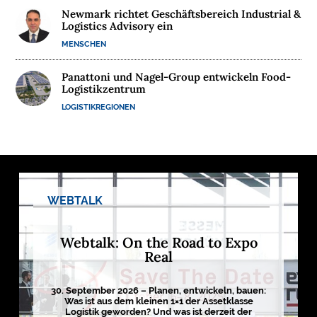
Newmark richtet Geschäftsbereich Industrial &
M
Logistics Advisory ein
E
MENSCHEN
D
I
Panattoni und Nagel-Group entwickeln Food-
E
Logistikzentrum
N
LOGISTIKREGIONEN

D
e
u
WEBTALK
t
s
c
h
Webtalk: On the Road to Expo
l
Real
a
n
d
s
30. September 2026 – Planen, entwickeln, bauen:
L
Was ist aus dem kleinen 1×1 der Assetklasse
o
Logistik geworden? Und was ist derzeit der
g