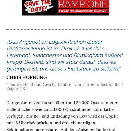
M
E
L
O
G
„
Das Angebot an Logistikflächen dieser
I
Größenordnung ist im Dreieck zwischen
S
Liverpool, Manchester und Birmingham äußerst
T
knapp. Deshalb sind wir stolz darauf, dass es
I
gelungen ist, uns dieses Filetstück zu sichern
.“
K
CHRIS HORNUNG
I
Country Head und Geschäftsführer von Garbe Industrial Real
M
Estate UK
M
O
Der geplante Neubau soll über rund 22.000 Quadratmeter
B
Hallenfläche sowie
circa
1.000 Quadratmeter Bürofläche
I
verfügen. Zur Be- und Entladung von Lkw wird das Objekt
L
mit 18 Überladebrücken und drei ebenerdigen
I
Sektionaltoren ausgestattet. Auf dem Außengelände sind