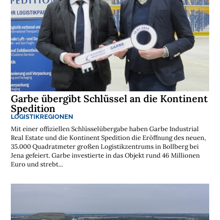
s
t
e
n
l
o
s
e
N
e
w
s
l
e
Garbe übergibt Schlüssel an die Kontinent
t
t
Spedition
e
LOGISTIKREGIONEN
r
Mit einer offiziellen Schlüsselübergabe haben Garbe Industrial
➔
j
Real Estate und die Kontinent Spedition die Eröffnung des neuen,
e
t
35.000 Quadratmeter großen Logistikzentrums in Bollberg bei
z
t
Jena gefeiert. Garbe investierte in das Objekt rund 46 Millionen
a
b
Euro und strebt...
o
n
n
i
e
r
e
n