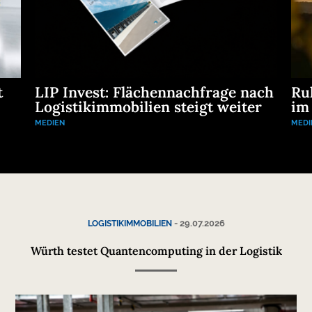
t
LIP Invest: Flächennachfrage nach
Ru
Logistikimmobilien steigt weiter
im
MEDIEN
MEDI
-
29.07.2026
LOGISTIKIMMOBILIEN
Würth testet Quantencomputing in der Logistik