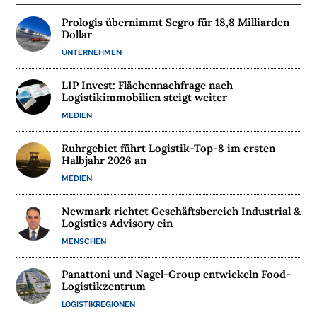
T
Prologis übernimmt Segro für 18,8 Milliarden
E
Dollar
R
UNTERNEHMEN
N
E
LIP Invest: Flächennachfrage nach
H
Logistikimmobilien steigt weiter
M
MEDIEN
E
N
Ruhrgebiet führt Logistik-Top-8 im ersten
Halbjahr 2026 an
W
MEDIEN
E
B
Newmark richtet Geschäftsbereich Industrial &
Logistics Advisory ein
I
N
MENSCHEN
A
Panattoni und Nagel-Group entwickeln Food-
R
Logistikzentrum
E
LOGISTIKREGIONEN