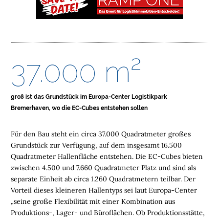
E
L
O
G
37.000 m²
I
S
T
groß ist das Grundstück im
Europa-Center Logistikpark
I
Bremerhaven, wo die EC-Cubes entstehen sollen
K
I
Für den Bau steht ein circa 37.000 Quadratmeter großes
M
Grundstück zur Verfügung, auf dem insgesamt 16.500
M
Quadratmeter Hallenfläche entstehen. Die EC-Cubes bieten
O
zwischen 4.500 und 7.660 Quadratmeter Platz und sind als
B
separate Einheit ab circa 1.260 Quadratmetern teilbar. Der
I
Vorteil dieses kleineren Hallentyps sei laut Europa-Center
L
„seine große Flexibilität mit einer Kombination aus
I
Produktions-, Lager- und Büroflächen. Ob Produktionsstätte,
E