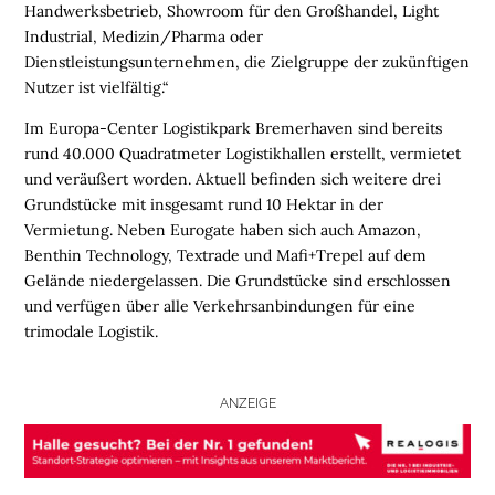
Handwerksbetrieb, Showroom für den Großhandel, Light
N
Industrial, Medizin/Pharma oder
L
Dienstleistungsunternehmen, die Zielgruppe der zukünftigen
O
Nutzer ist vielfältig.“
G
Im
Europa-Center Logistikpark Bremerhaven
sind bereits
I
rund
40.000 Quadratmeter Logistikhallen erstellt, vermietet
S
und veräußert worden. Aktuell befinden sich weitere drei
T
Grundstücke mit insgesamt rund 10 Hektar in der
I
Vermietung. Neben Eurogate haben sich auch Amazon,
K
Benthin Technology, Textrade und Mafi+Trepel auf dem
R
Gelände niedergelassen. Die Grundstücke sind erschlossen
E
und verfügen über alle Verkehrsanbindungen für eine
G
trimodale Logistik.
I
O
N
ANZEIGE
E
N
B