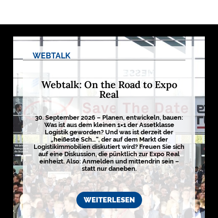
M
E
D
I
E
WEBTALK
N
Webtalk: On the Road to Expo

Real
D
30. September 2026 – Planen, entwickeln, bauen:
e
Was ist aus dem kleinen 1×1 der Assetklasse
u
Logistik geworden? Und was ist derzeit der
t
s
„heißeste Sch…“, der auf dem Markt der
c
Logistikimmobilien diskutiert wird? Freuen Sie sich
h
auf eine Diskussion, die pünktlich zur Expo Real
l
einheizt. Also: Anmelden und mittendrin sein –
a
statt nur daneben.
n
d
s
L
WEITERLESEN
o
g
i