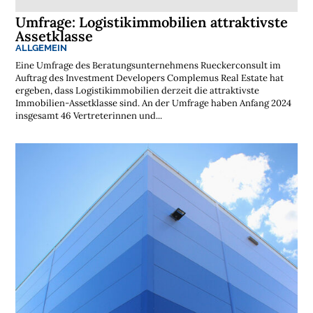
e
n
Umfrage: Logistikimmobilien attraktivste
l
Assetklasse
o
s
ALLGEMEIN
e
Eine Umfrage des Beratungsunternehmens Rueckerconsult im
N
e
Auftrag des Investment Developers Complemus Real Estate hat
w
ergeben, dass Logistikimmobilien derzeit die attraktivste
s
Immobilien-Assetklasse sind. An der Umfrage haben Anfang 2024
l
insgesamt 46 Vertreterinnen und...
e
t
t
e
r
➔
j
e
t
z
t
a
b
o
n
n
i
e
r
e
n