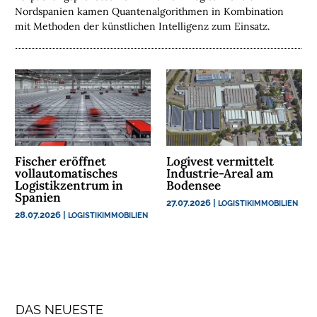
E
Nordspanien kamen Quantenalgorithmen in Kombination
N
mit Methoden der künstlichen Intelligenz zum Einsatz.
N
A
C
H
H
A
L
Fischer eröffnet
Logivest vermittelt
T
vollautomatisches
Industrie-Areal am
I
Logistikzentrum in
Bodensee
Spanien
G
27.07.2026
|
LOGISTIKIMMOBILIEN
K
28.07.2026
|
LOGISTIKIMMOBILIEN
E
I
T
U
DAS NEUESTE
N