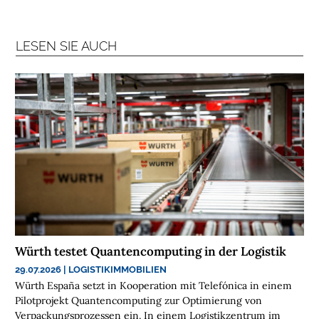
R
A
LESEN SIE AUCH
N
C
H
E
N
F
O
N
D
S
M
E
Würth testet Quantencomputing in der Logistik
N
29.07.2026
|
LOGISTIKIMMOBILIEN
S
Würth España setzt in Kooperation mit Telefónica in einem
C
Pilotprojekt Quantencomputing zur Optimierung von
H
Verpackungsprozessen ein. In einem Logistikzentrum im