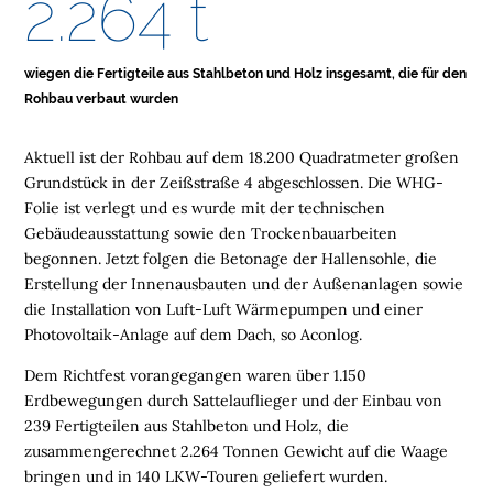
2.264 t
E
L
wiegen die Fertigteile aus Stahlbeton und Holz insgesamt, die für den
O
Rohbau verbaut wurden
G
I
Aktuell ist der Rohbau auf dem 18.200 Quadratmeter großen
S
Grundstück in der Zeißstraße 4 abgeschlossen. Die WHG-
T
Folie ist verlegt und es wurde mit der technischen
I
Gebäudeausstattung sowie den Trockenbauarbeiten
K
begonnen. Jetzt folgen die Betonage der Hallensohle, die
I
Erstellung der Innenausbauten und der Außenanlagen sowie
M
die Installation von Luft-Luft Wärmepumpen und einer
M
Photovoltaik-Anlage auf dem Dach, so Aconlog.
O
B
Dem Richtfest vorangegangen waren über 1.150
I
Erdbewegungen durch Sattelauflieger und der Einbau von
L
239 Fertigteilen aus Stahlbeton und Holz, die
I
zusammengerechnet 2.264 Tonnen Gewicht auf die Waage
E
bringen und in 140 LKW-Touren geliefert wurden.
N