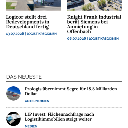
N
Logicor stellt drei
Knight Frank Industrial
N
Redevelopments in
berät Siemens bei
A
Deutschland fertig
Anmietung in
C
Offenbach
13.07.2026
|
LOGISTIKREGIONEN
H
08.07.2026
|
LOGISTIKREGIONEN
H
A
L
T
I
G
DAS NEUESTE
K
Prologis übernimmt Segro für 18,8 Milliarden
E
Dollar
I
UNTERNEHMEN
T
LIP Invest: Flächennachfrage nach
U
Logistikimmobilien steigt weiter
N
MEDIEN
T