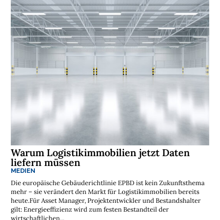
t
i
k
r
e
g
i
o
n
e
n
➔
h
i
e
r
a
n
s
e
h
e
n

Warum Logistikimmobilien jetzt Daten
liefern müssen
MEDIEN
D
e
Die europäische Gebäuderichtlinie EPBD ist kein Zukunftsthema
r
mehr – sie verändert den Markt für Logistikimmobilien bereits
k
o
heute.Für Asset Manager, Projektentwickler und Bestandshalter
s
gilt: Energieeffizienz wird zum festen Bestandteil der
t
wirtschaftlichen...
e