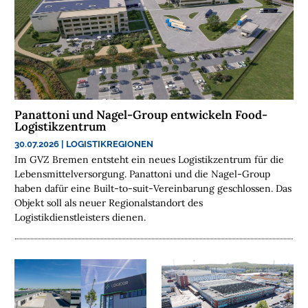
R
A
N
C
H
E
N
Panattoni und Nagel-Group entwickeln Food-
F
Logistikzentrum
O
30.07.2026
|
LOGISTIKREGIONEN
N
Im GVZ Bremen entsteht ein neues Logistikzentrum für die
D
Lebensmittelversorgung. Panattoni und die Nagel-Group
S
haben dafür eine Built-to-suit-Vereinbarung geschlossen. Das
Objekt soll als neuer Regionalstandort des
M
Logistikdienstleisters dienen.
E
N
S
C
H
E