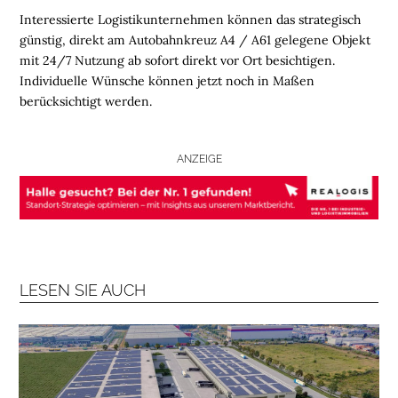
Interessierte Logistikunternehmen können das strategisch
L
günstig, direkt am Autobahnkreuz A4 / A61 gelegene Objekt
O
mit 24/7 Nutzung ab sofort direkt vor Ort besichtigen.
G
Individuelle Wünsche können jetzt noch in Maßen
I
berücksichtigt werden.
S
T
I
ANZEIGE
K
R
E
G
I
O
LESEN SIE AUCH
N
E
N
B