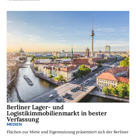
n
l
o
s
e
N
e
w
s
l
e
t
t
e
r
➔
j
e
t
z
t
a
b
o
n
n
i
e
r
Berliner Lager- und
e
n
Logistikimmobilienmarkt in bester
Verfassung
MEDIEN
Flächen zur Miete und Eigennutzung präsentiert sich der Berliner