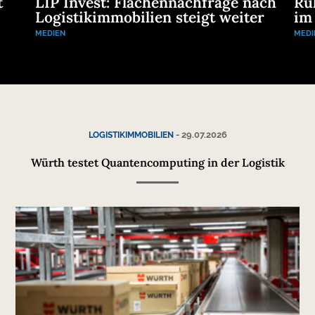
t
LIP Invest: Flächennachfrage nach
Ru
Logistikimmobilien steigt weiter
im
MEDIEN
MEDI
-
29.07.2026
LOGISTIKIMMOBILIEN
Würth testet Quantencomputing in der Logistik