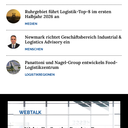
E
Ruhrgebiet führt Logistik-Top-8 im ersten
R
Halbjahr 2026 an
N
MEDIEN
E
H
Newmark richtet Geschäftsbereich Industrial &
M
Logistics Advisory ein
E
MENSCHEN
N
Panattoni und Nagel-Group entwickeln Food-
Logistikzentrum
W
E
LOGISTIKREGIONEN
B
I
N
A
R
WEBTALK
E
M