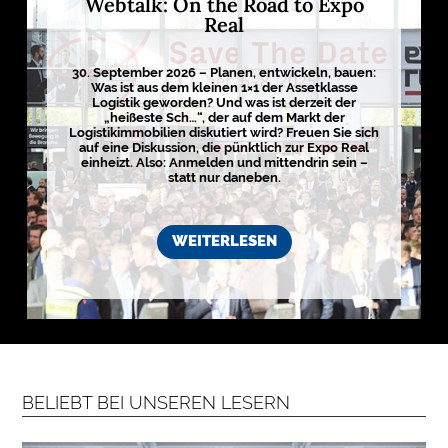
Webtalk: On the Road to Expo
E
Real
D
I
30. September 2026 – Planen, entwickeln, bauen:
E
Was ist aus dem kleinen 1×1 der Assetklasse
Logistik geworden? Und was ist derzeit der
N
„heißeste Sch…“, der auf dem Markt der
Logistikimmobilien diskutiert wird? Freuen Sie sich
auf eine Diskussion, die pünktlich zur Expo Real
einheizt. Also: Anmelden und mittendrin sein –

statt nur daneben.
D
e
WEITERLESEN
u
t
s
c
h
l
a
n
d
s
L
o
BELIEBT BEI UNSEREN LESERN
g
i
s