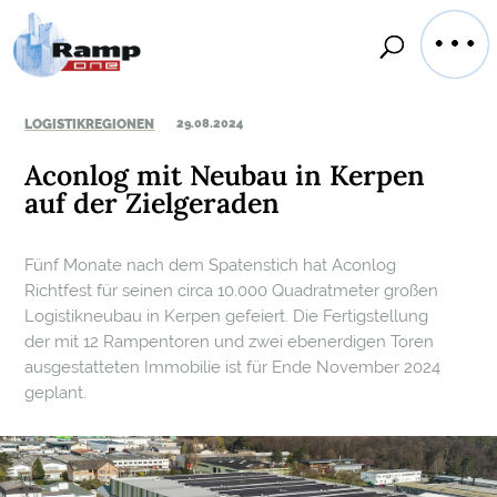
LOGISTIKREGIONEN
29.08.2024
Aconlog mit Neubau in Kerpen
auf der Zielgeraden
Fünf Monate nach dem Spatenstich hat Aconlog
Richtfest für seinen circa 10.000 Quadratmeter großen
Logistikneubau in Kerpen gefeiert. Die Fertigstellung
der mit 12 Rampentoren und zwei ebenerdigen Toren
ausgestatteten Immobilie ist für Ende November 2024
geplant.