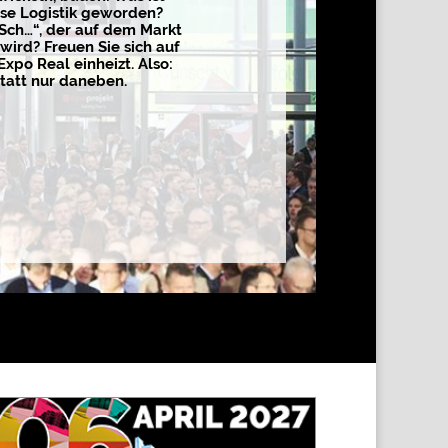
sse Logistik geworden?
 Sch…“, der auf dem Markt
wird? Freuen Sie sich auf
Expo Real einheizt. Also:
tatt nur daneben.