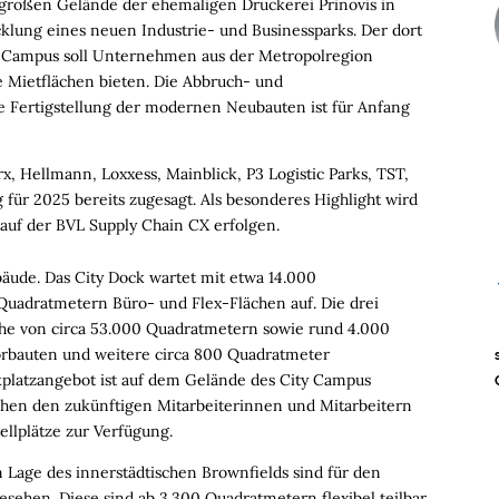
großen Gelände der ehemaligen Druckerei Prinovis in
cklung eines neuen Industrie- und Businessparks. Der dort
 Campus soll Unternehmen aus der Metropolregion
 Mietflächen bieten. Die Abbruch- und
e Fertigstellung der modernen Neubauten ist für Anfang
rx
, Hellmann,
Loxxess
, Mainblick, P3
Logistic
Parks, TST,
für 2025 bereits zugesagt.
Als besonderes Highlight wird
 auf der
BVL Supply
Chain CX erfolgen.
äude. Das City Dock wartet mit etwa 14.000
Quadratmetern Büro- und Flex-Flächen auf. Die drei
he von circa 53.000 Quadratmetern sowie rund 4.000
rbauten und weitere circa 800 Quadratmeter
platzangebot ist auf dem Gelände des City Campus
ehen den zukünftigen Mitarbeiterinnen und Mitarbeitern
llplätze zur Verfügung.
 Lage des innerstädtischen Brownfields sind für den
gesehen. Diese sind ab 3.300 Quadratmetern flexibel teilbar