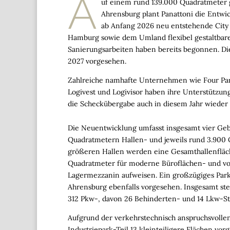
A
uf einem rund 139.000 Quadratmeter 
Ahrensburg plant Panattoni die Entwi
ab Anfang 2026 neu entstehende City
Hamburg sowie dem Umland flexibel gestaltbare
Sanierungsarbeiten haben bereits begonnen. Di
2027 vorgesehen.
Zahlreiche namhafte Unternehmen wie
Four
Pa
Logivest
und
Logivisor
haben ihre Unterstützung 
die Scheckübergabe auch in diesem Jahr wieder
Die Neuentwicklung umfasst insgesamt vier Geb
Quadratmetern Hallen- und jeweils rund 3.900 
größeren Hallen werden eine Gesamthallenfläc
Quadratmeter für moderne Büroflächen- und vo
Lagermezzanin aufweisen. Ein großzügiges Park
Ahrensburg ebenfalls vorgesehen. Insgesamt st
312 Pkw-, davon 26 Behinderten- und 14 Lkw-Ste
Aufgrund der verkehrstechnisch anspruchsvollen
Industriepark-Teil 13 kleinteiligere Flächen vor