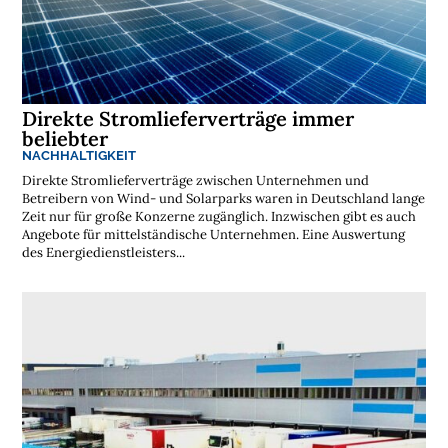
t
e
n
l
o
s
e
N
Direkte Stromlieferverträge immer
e
beliebter
w
s
NACHHALTIGKEIT
l
e
Direkte Stromlieferverträge zwischen Unternehmen und
t
Betreibern von Wind- und Solarparks waren in Deutschland lange
t
Zeit nur für große Konzerne zugänglich. Inzwischen gibt es auch
e
Angebote für mittelständische Unternehmen. Eine Auswertung
r
des Energiedienstleisters...
➔
j
e
t
z
t
a
b
o
n
n
i
e
r
e
n