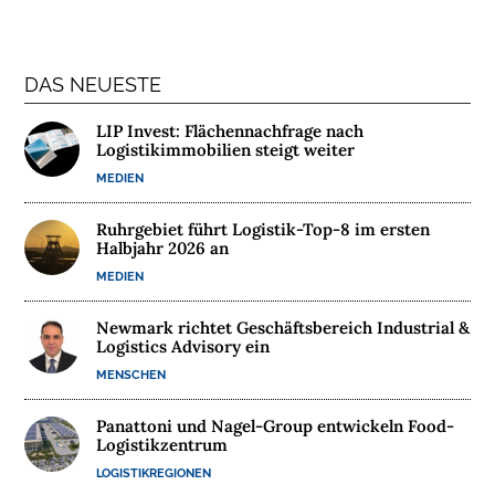
N
T
E
R
DAS NEUESTE
N
LIP Invest: Flächennachfrage nach
E
Logistikimmobilien steigt weiter
H
MEDIEN
M
E
Ruhrgebiet führt Logistik-Top-8 im ersten
N
Halbjahr 2026 an
MEDIEN
W
E
Newmark richtet Geschäftsbereich Industrial &
B
Logistics Advisory ein
I
MENSCHEN
N
A
Panattoni und Nagel-Group entwickeln Food-
Logistikzentrum
R
E
LOGISTIKREGIONEN