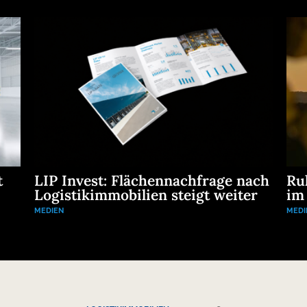
t
LIP Invest: Flächennachfrage nach
Ru
Logistikimmobilien steigt weiter
im
MEDIEN
MEDI