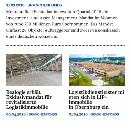
E
21.07.2026
|
BRANCHENFONDS
Montano Real Estate hat im zweiten Quartal 2026 ein
N
Investment- und Asset-Management-Mandat im Volumen
von rund 750 Millionen Euro übernommen. Das Mandat
N
umfasst 26 Objekte. Auftraggeber sind zwei Pensionskassen
A
eines deutschen Konzerns.
C
H
H
A
L
T
I
G
Realogis erhält
Logistikdienstleister mi
K
Exklusivmandat für
eten sich in LIP-
E
revitalisierte
Immobilie
I
Logistikimmobilie
in Obernburg ein
T
09.04.2026
|
01.04.2026
|
BRANCHENFONDS
BRANCHENFONDS
U