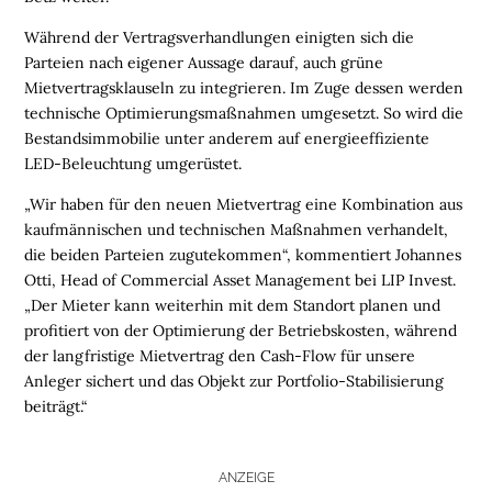
N
Während der Vertragsverhandlungen einigten sich die
Parteien nach eigener Aussage darauf, auch grüne
L
Mietvertragsklauseln zu integrieren. Im Zuge dessen werden
O
technische Optimierungsmaßnahmen umgesetzt. So wird die
G
Bestandsimmobilie unter anderem auf energieeffiziente
I
LED-Beleuchtung umgerüstet.
S
T
„Wir haben für den neuen Mietvertrag eine Kombination aus
I
kaufmännischen und technischen Maßnahmen verhandelt,
K
die beiden Parteien zugutekommen“, kommentiert Johannes
R
Otti, Head of Commercial Asset Management bei LIP Invest.
E
„Der Mieter kann weiterhin mit dem Standort planen und
G
profitiert von der Optimierung der Betriebskosten, während
I
der langfristige Mietvertrag den Cash-Flow für unsere
O
Anleger sichert und das Objekt zur Portfolio-Stabilisierung
N
beiträgt.“
E
N
ANZEIGE