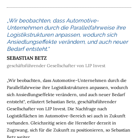
M
E
„
Wir beobachten, dass Automotive-
L
Unternehmen durch die Parallelfahrweise ihre
O
Logistikstrukturen anpassen, wodurch sich
G
Ansiedlungseffekte verändern, und auch neuer
I
Bedarf entsteht
.“
S
SEBASTIAN BETZ
T
geschäftsführender Gesellschafter von LIP Invest
I
K
„Wir beobachten, dass Automotive-Unternehmen durch die
I
Parallelfahrweise ihre Logistikstrukturen anpassen, wodurch
M
sich Ansiedlungseffekte verändern, und auch neuer Bedarf
M
entsteht“, erläutert Sebastian Betz, geschäftsführender
O
Gesellschafter von LIP Invest. Die Nachfrage nach
B
Logistikflächen im Automotive-Bereich sei auch in Zukunft
I
vorhanden. Gleichzeitig seien die Hersteller derzeit in
L
Zugzwang, sich für die Zukunft zu positionieren, so Sebastian
I
Betz weiter.
E