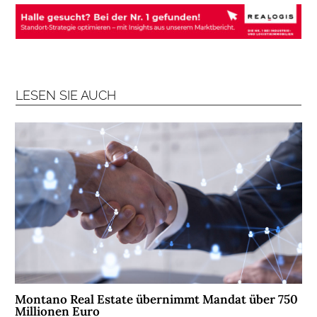
B
R
A
N
C
H
LESEN SIE AUCH
E
N
F
O
N
D
S
M
E
N
S
C
Montano Real Estate übernimmt Mandat über 750
Millionen Euro
H