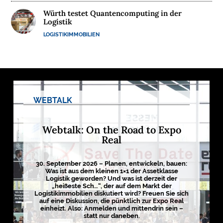
M
Würth testet Quantencomputing in der
Logistik
E
D
LOGISTIKIMMOBILIEN
I
E
N

WEBTALK
D
Webtalk: On the Road to Expo
e
u
Real
t
s
c
h
30. September 2026 – Planen, entwickeln, bauen:
l
Was ist aus dem kleinen 1×1 der Assetklasse
a
Logistik geworden? Und was ist derzeit der
n
„heißeste Sch…“, der auf dem Markt der
d
Logistikimmobilien diskutiert wird? Freuen Sie sich
s
auf eine Diskussion, die pünktlich zur Expo Real
L
einheizt. Also: Anmelden und mittendrin sein –
o
statt nur daneben.
g