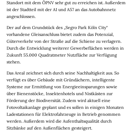
E
Standort mit dem ÖPNV sehr gut zu erreichen ist. Außerdem
N
ist der Stadtteil mit der A1 und A57 an das Autobahnnetz
angeschlossen.
L
Der auf dem Grundstück des „Segro Park Köln City“
O
vorhandene Gleisanschluss bietet zudem das Potenzial,
G
Güterverkehr von der Straße auf die Schiene zu verlagern.
I
Durch die Entwicklung weiterer Gewerbeflächen werden in
S
Zukunft 55.000 Quadratmeter Nutzfläche zur Verfügung
T
stehen.
I
K
Das Areal zeichnet sich durch seine Nachhaltigkeit aus. So
R
verfügt es über Gebäude mit Gründächern, intelligente
E
Systeme zur Ermittlung von Energieeinsparungen sowie
G
über Bienenstöcke, Insektenhotels und Nistkästen zur
I
Förderung der Biodiversität. Zudem wird aktuell eine
O
Fotovoltaikanlage geplant und es sollen in einigen Monaten
N
Ladestationen für Elektrofahrzeuge in Betrieb genommen
E
werden. Außerdem wird die Aufenthaltsqualität durch
N
Sitzbänke auf den Außenflächen gesteigert.