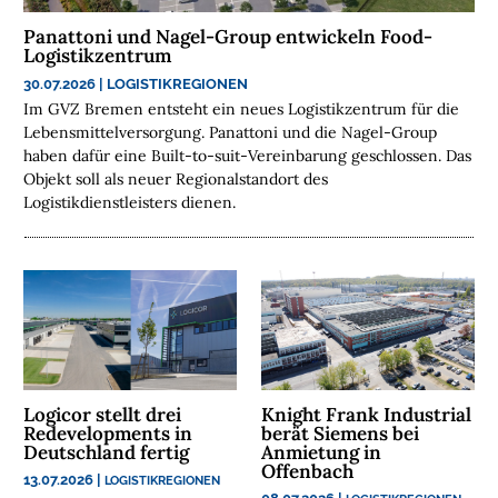
E
Panattoni und Nagel-Group entwickeln Food-
N
Logistikzentrum
30.07.2026
|
LOGISTIKREGIONEN
N
Im GVZ Bremen entsteht ein neues Logistikzentrum für die
A
Lebensmittelversorgung. Panattoni und die Nagel-Group
C
haben dafür eine Built-to-suit-Vereinbarung geschlossen. Das
H
Objekt soll als neuer Regionalstandort des
Logistikdienstleisters dienen.
H
A
L
T
I
G
K
E
I
Logicor stellt drei
Knight Frank Industrial
Redevelopments in
berät Siemens bei
T
Deutschland fertig
Anmietung in
Offenbach
13.07.2026
|
LOGISTIKREGIONEN
U