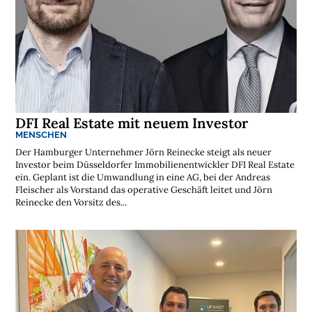
s
t
e
n
l
o
s
e
N
e
w
s
l
DFI Real Estate mit neuem Investor
e
MENSCHEN
t
t
Der Hamburger Unternehmer Jörn Reinecke steigt als neuer
e
Investor beim Düsseldorfer Immobilienentwickler DFI Real Estate
r
ein. Geplant ist die Umwandlung in eine AG, bei der Andreas
➔
j
Fleischer als Vorstand das operative Geschäft leitet und Jörn
e
t
Reinecke den Vorsitz des...
z
t
a
b
o
n
n
i
e
r
e
n