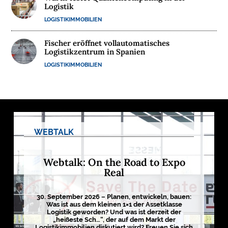
Logistik
M
LOGISTIKIMMOBILIEN
E
D
Fischer eröffnet vollautomatisches
I
Logistikzentrum in Spanien
E
LOGISTIKIMMOBILIEN
N

D
WEBTALK
e
u
t
s
Webtalk: On the Road to Expo
c
h
Real
l
a
n
30. September 2026 – Planen, entwickeln, bauen:
d
Was ist aus dem kleinen 1×1 der Assetklasse
s
Logistik geworden? Und was ist derzeit der
L
o
„heißeste Sch…“, der auf dem Markt der
g
Logistikimmobilien diskutiert wird? Freuen Sie sich