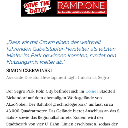
M
E
L
O
G
„Dass wir mit Crown einen der weltweit
I
führenden Gabelstapler-Hersteller als letzten
S
Mieter im Park gewinnen konnten, rundet den
T
Nutzungsmix weiter ab.“
I
SIMON CZERWINSKI
K
I
Associate Director Development Light Industrial, Segro
M
M
Der Segro Park Köln City befindet sich im
Kölner
Stadtteil
O
Bickendorf auf dem ehemaligen Werksgelände von
B
AkzoNobel. Der Bahnhof „Technologiepark“ umfasst circa
I
43.000 Quadratmeter. Das Gelände bietet Anschluss an das S-
L
Bahn- sowie das Regionalbahnnetz. Zudem wird der
I
Stadtbezirk von vier U-Bahn-Linien erschlossen, sodass der