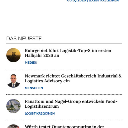
08.07.2026
|
LOGISTIKREGIONEN
N
T
E
R
N
E
DAS NEUESTE
H
M
Ruhrgebiet führt Logistik-Top-8 im ersten
Halbjahr 2026 an
E
N
MEDIEN
Newmark richtet Geschäftsbereich Industrial &
W
Logistics Advisory ein
E
MENSCHEN
B
I
Panattoni und Nagel-Group entwickeln Food-
N
Logistikzentrum
A
LOGISTIKREGIONEN
R
E
Würth testet Quantencomputing in der