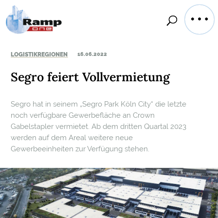
LOGISTIKREGIONEN
16.06.2022
Segro feiert Vollvermietung
Segro hat in seinem „Segro Park Köln City“ die letzte
noch verfügbare Gewerbefläche an Crown
Gabelstapler vermietet. Ab dem dritten Quartal 2023
werden auf dem Areal weitere neue
Gewerbeeinheiten zur Verfügung stehen.