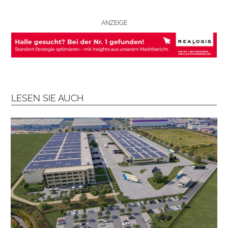
B
R
ANZEIGE
A
N
C
H
E
N
LESEN SIE AUCH
F
O
N
D
S
M
E
N
S
C
H