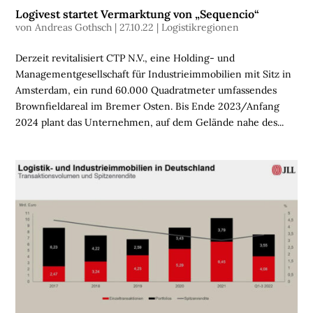
S
Logivest startet Vermarktung von „Sequencio“
C
von
Andreas Gothsch
|
27.10.22
|
Logistikregionen
H
E
Derzeit revitalisiert CTP N.V., eine Holding- und
N
Managementgesellschaft für Industrieimmobilien mit Sitz in
Amsterdam, ein rund 60.000 Quadratmeter umfassendes
N
Brownfieldareal im Bremer Osten. Bis Ende 2023/Anfang
A
2024 plant das Unternehmen, auf dem Gelände nahe des...
C
H
H
A
L
T
I
G
K
E
I
T