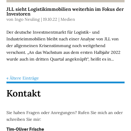
JLL sieht Logistikimmobilien weiterhin im Fokus der
U
Investoren
N
von
Ingo Neuling
|
19.10.22
|
Medien
T
E
Der deutsche Investmentmarkt für Logistik- und
R
Industrieimmobilien bleibt nach einer Analyse von JLL von
N
der allgemeinen Krisenstimmung noch weitgehend
E
verschont. „An das Wachstum aus dem ersten Halbjahr 2022
H
wurde auch im dritten Quartal angeknüpft“, heißt es in...
M
E
N
« Ältere Einträge
Kontakt
W
E
B
Sie haben Fragen oder Anregungen? Rufen Sie mich an oder
I
schreiben Sie mir:
N
A
Tim-Oliver Frische