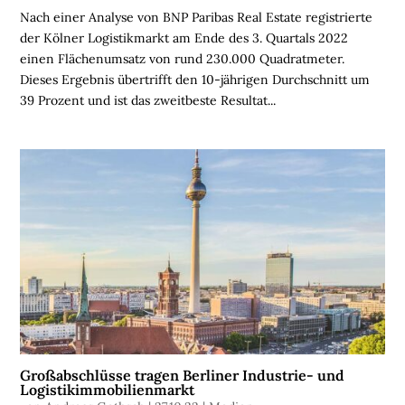
Nach einer Analyse von BNP Paribas Real Estate registrierte
H
der Kölner Logistikmarkt am Ende des 3. Quartals 2022
O
einen Flächenumsatz von rund 230.000 Quadratmeter.
M
Dieses Ergebnis übertrifft den 10-jährigen Durchschnitt um
E
39 Prozent und ist das zweitbeste Resultat...
L
O
G
I
S
T
I
K
I
M
M
O
B
Großabschlüsse tragen Berliner Industrie- und
Logistikimmobilienmarkt
I