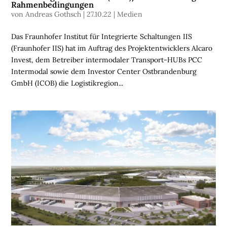
Rahmenbedingungen
N
von
Andreas Gothsch
|
27.10.22
|
Medien
B
Das Fraunhofer Institut für Integrierte Schaltungen IIS
R
(Fraunhofer IIS) hat im Auftrag des Projektentwicklers Alcaro
A
Invest, dem Betreiber intermodaler Transport-HUBs PCC
N
Intermodal sowie dem Investor Center Ostbrandenburg
C
GmbH (ICOB) die Logistikregion...
H
E
N
F
O
N
D
S
M
E
N