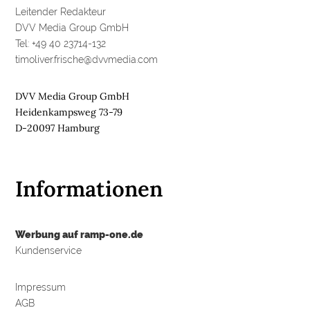
R
Leitender Redakteur
E
DVV Media Group GmbH
Tel: +49 40 23714-132
M
timoliver.frische@dvvmedia.com
E
D
DVV Media Group GmbH
I
Heidenkampsweg 73-79
E
D-20097 Hamburg
N

Informationen
D
e
u
Werbung auf ramp-one.de
t
s
Kundenservice
c
h
l
a
Impressum
n
AGB
d