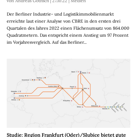
von
Andreas Gothsch
|
27.10.22
|
Medien
L
I
Der Berliner Industrie- und Logistikimmobilienmarkt
E
erreichte laut einer Analyse von CBRE in den ersten drei
N
Quartalen des Jahres 2022 einen Flächenumsatz von 864.000
Quadratmetern. Das entspricht einem Anstieg um 97 Prozent
L
im Vorjahresvergleich. Auf das Berliner...
O
G
I
S
T
I
K
R
E
G
I
O
N
Studie: Region Frankfurt (Oder)/Slubice bietet gute
E