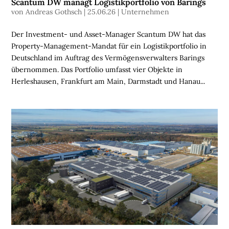
Scantum DW managt Logistikportfolio von Barings
S
von
Andreas Gothsch
|
25.06.26
|
Unternehmen
C
H
Der Investment- und Asset-Manager Scantum DW hat das
E
Property-Management-Mandat für ein Logistikportfolio in
N
Deutschland im Auftrag des Vermögensverwalters Barings
übernommen. Das Portfolio umfasst vier Objekte in
N
Herleshausen, Frankfurt am Main, Darmstadt und Hanau...
A
C
H
H
A
L
T
I
G
K
E
I
T