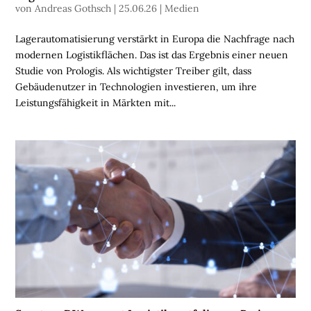
von
Andreas Gothsch
|
25.06.26
|
Medien
N
Lagerautomatisierung verstärkt in Europa die Nachfrage nach
B
modernen Logistikflächen. Das ist das Ergebnis einer neuen
R
Studie von Prologis. Als wichtigster Treiber gilt, dass
A
Gebäudenutzer in Technologien investieren, um ihre
N
Leistungsfähigkeit in Märkten mit...
C
H
E
N
F
O
N
D
S
M
E
N