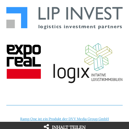
n
Ramp One ist ein Produkt der DVV Media Group GmbH
INHALT TEILEN