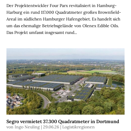
Der Projektentwickler Four Parx revitalisiert in Hamburg-
H
Harburg ein rund 117.000 Quadratmeter großes Brownfield-
O
Areal im südlichen Hamburger Hafengebiet. Es handelt sich
M
um das ehemalige Betriebsgelände von Olenex Edible Oils.
E
Das Projekt umfasst insgesamt rund...
L
O
G
I
S
T
I
K
I
M
M
O
B
Segro vermietet 37.300 Quadratmeter in Dortmund
von
Ingo Neuling
|
29.06.26
|
Logistikregionen
I