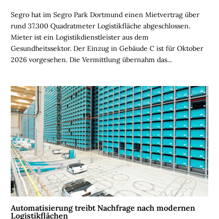
L
Segro hat im Segro Park Dortmund einen Mietvertrag über
I
rund 37.300 Quadratmeter Logistikfläche abgeschlossen.
E
Mieter ist ein Logistikdienstleister aus dem
N
Gesundheitssektor. Der Einzug in Gebäude C ist für Oktober
2026 vorgesehen. Die Vermittlung übernahm das...
L
O
G
I
S
T
I
K
R
E
G
I
O
N
Automatisierung treibt Nachfrage nach modernen
Logistikflächen
E