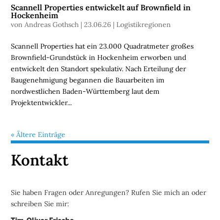
Scannell Properties entwickelt auf Brownfield in
Hockenheim
U
von
Andreas Gothsch
|
23.06.26
|
Logistikregionen
N
T
Scannell Properties hat ein 23.000 Quadratmeter großes
E
Brownfield-Grundstück in Hockenheim erworben und
R
entwickelt den Standort spekulativ. Nach Erteilung der
N
Baugenehmigung begannen die Bauarbeiten im
E
nordwestlichen Baden-Württemberg laut dem
H
Projektentwickler...
M
E
N
« Ältere Einträge
Kontakt
W
E
B
I
Sie haben Fragen oder Anregungen? Rufen Sie mich an oder
N
schreiben Sie mir:
A