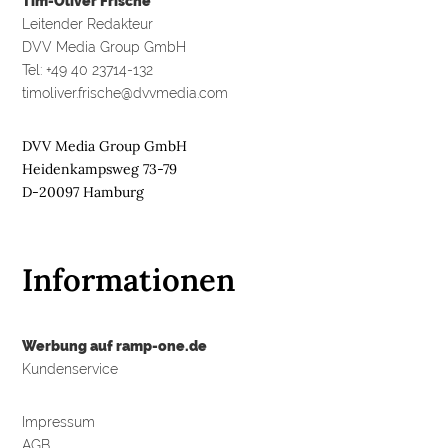
Tim-Oliver Frische
R
Leitender Redakteur
E
DVV Media Group GmbH
Tel: +49 40 23714-132
M
timoliver.frische@dvvmedia.com
E
D
I
DVV Media Group GmbH
E
Heidenkampsweg 73-79
N
D-20097 Hamburg

Informationen
D
e
u
t
Werbung auf ramp-one.de
s
Kundenservice
c
h
l
a
Impressum
n
d
AGB