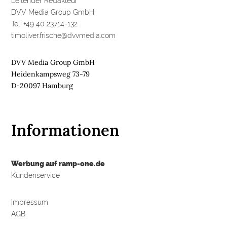
Leitender Redakteur
R
DVV Media Group GmbH
E
Tel: +49 40 23714-132
timoliver.frische@dvvmedia.com
M
E
D
DVV Media Group GmbH
I
Heidenkampsweg 73-79
E
D-20097 Hamburg
N
Informationen

D
e
Werbung auf ramp-one.de
u
t
Kundenservice
s
c
h
l
Impressum
a
AGB
n
d