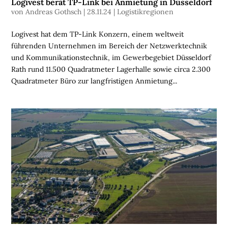
S
Logivest berät TP-Link bei Anmietung in Düsseldorf
von
Andreas Gothsch
|
28.11.24
|
Logistikregionen
C
H
Logivest hat dem TP-Link Konzern, einem weltweit
E
führenden Unternehmen im Bereich der Netzwerktechnik
N
und Kommunikationstechnik, im Gewerbegebiet Düsseldorf
Rath rund 11.500 Quadratmeter Lagerhalle sowie circa 2.300
N
Quadratmeter Büro zur langfristigen Anmietung...
A
C
H
H
A
L
T
I
G
K
E
I
T