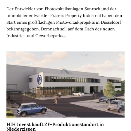
L
Der Entwickler von Photovoltaikanlagen Sunrock und der
I
Immobilienentwickler Frasers Property Industrial haben den
E
Start eines großflächigen Photovoltaikprojekts in Düsseldorf
N
bekanntgegeben. Demnach soll auf dem Dach des neuen
L
Industrie- und Gewerbeparks...
O
G
I
S
T
I
K
R
E
G
I
O
N
HIH Invest kauft ZF-Produktionsstandort in
Niederzissen
E