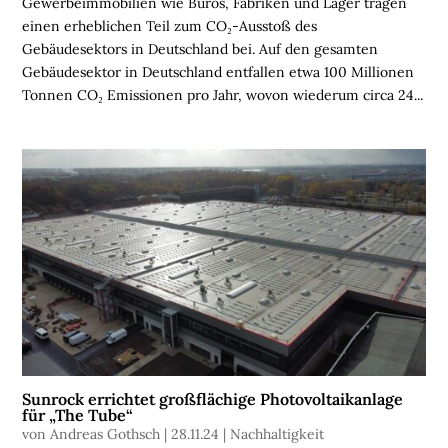
Gewerbeimmobilien wie Büros, Fabriken und Lager tragen
H
einen erheblichen Teil zum CO₂-Ausstoß des
O
Gebäudesektors in Deutschland bei. Auf den gesamten
M
Gebäudesektor in Deutschland entfallen etwa 100 Millionen
E
Tonnen CO₂ Emissionen pro Jahr, wovon wiederum circa 24...
L
O
G
I
S
T
I
K
I
M
M
O
Sunrock errichtet großflächige Photovoltaikanlage
B
für „The Tube“
I
von
Andreas Gothsch
|
28.11.24
|
Nachhaltigkeit