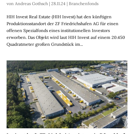
von
Andreas Gothsch
|
28.11.24
|
Branchenfonds
N
HIH Invest Real Estate (HIH Invest) hat den künftigen
B
Produktionsstandort der ZF Friedrichshafen AG für einen
R
offenen Spezialfonds eines institutionellen Investors
A
erworben. Das Objekt wird laut HIH Invest auf einem 20.450
N
Quadratmeter großen Grundstück im...
C
H
E
N
F
O
N
D
S
M
E
N