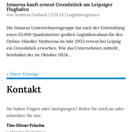
Intaurus kauft erneut Grundstück am Leipziger
Flughafen
U
von
Andreas Gothsch
|
21.11.24
|
Logistikregionen
N
T
Die Intaurus Unternehmensgruppe hat nach der Entwicklung
E
eines 55.000 Quadratmeter großen Logistikneubaus für den
R
Online-Händler Mytheresa im Jahr 2023 erneut bei Leipzig
N
ein Grundstück erworben. Wie das Unternehmen mitteilt,
E
beinhaltet der im Oktober 2024...
H
M
E
« Ältere Einträge
N
Kontakt
W
E
B
Sie haben Fragen oder Anregungen? Rufen Sie mich an oder
I
schreiben Sie mir:
N
Tim-Oliver Frische
A