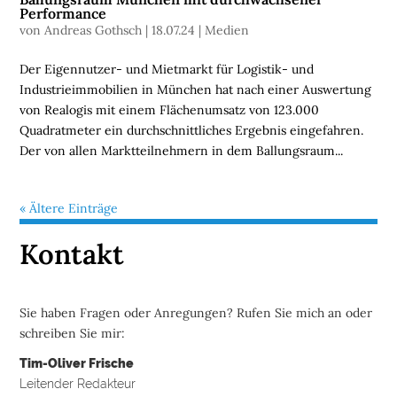
Performance
U
von
Andreas Gothsch
|
18.07.24
|
Medien
N
Der Eigennutzer- und Mietmarkt für Logistik- und
T
Industrieimmobilien in München hat nach einer Auswertung
E
von Realogis mit einem Flächenumsatz von 123.000
R
Quadratmeter ein durchschnittliches Ergebnis eingefahren.
N
Der von allen Marktteilnehmern in dem Ballungsraum...
E
H
M
« Ältere Einträge
E
N
Kontakt
W
E
Sie haben Fragen oder Anregungen? Rufen Sie mich an oder
B
schreiben Sie mir:
I
N
Tim-Oliver Frische
A
Leitender Redakteur