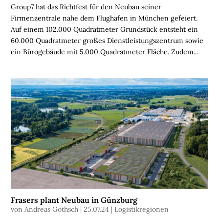
L
Group7 hat das Richtfest für den Neubau seiner
I
Firmenzentrale nahe dem Flughafen in München gefeiert.
E
Auf einem 102.000 Quadratmeter Grundstück entsteht ein
N
60.000 Quadratmeter großes Dienstleistungszentrum sowie
ein Bürogebäude mit 5.000 Quadratmeter Fläche. Zudem...
L
O
G
I
S
T
I
K
R
E
G
I
O
Frasers plant Neubau in Günzburg
N
von
Andreas Gothsch
|
25.07.24
|
Logistikregionen
E