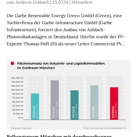
S
von
Andreas Gothsch
|
25.07.24
|
Menschen
C
H
Die Garbe Renewable Energy Green GmbH (Green), eine
E
Tochterfirma der Garbe Infrastructure GmbH (Garbe
N
Infrastructure), forciert den Ausbau von Aufdach-
Photovoltaikanlagen in Deutschland. Hierfür wurde der PV-
N
Experte Thomas Höft (51) als neuer Leiter Commercial PV...
A
C
H
H
A
L
T
I
G
K
E
I
T
Ballungsraum München mit durchwachsener