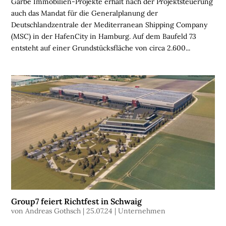
Garbe Immobilien-Projekte erhält nach der Projektsteuerung
H
auch das Mandat für die Generalplanung der
O
Deutschlandzentrale der Mediterranean Shipping Company
M
(MSC) in der HafenCity in Hamburg. Auf dem Baufeld 73
E
entsteht auf einer Grundstücksfläche von circa 2.600...
L
O
G
I
S
T
I
K
I
M
M
O
Group7 feiert Richtfest in Schwaig
B
von
Andreas Gothsch
|
25.07.24
|
Unternehmen
I