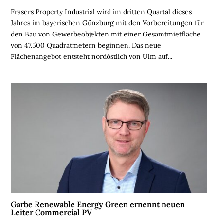
N
Frasers Property Industrial wird im dritten Quartal dieses
Jahres im bayerischen Günzburg mit den Vorbereitungen für
B
den Bau von Gewerbeobjekten mit einer Gesamtmietfläche
R
von 47.500 Quadratmetern beginnen. Das neue
A
Flächenangebot entsteht nordöstlich von Ulm auf...
N
C
H
E
N
F
O
N
D
S
M
E
Garbe Renewable Energy Green ernennt neuen
N
Leiter Commercial PV