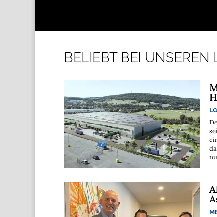
BELIEBT BEI UNSEREN
M
H
LO
De
se
ei
da
nu
A
A
M