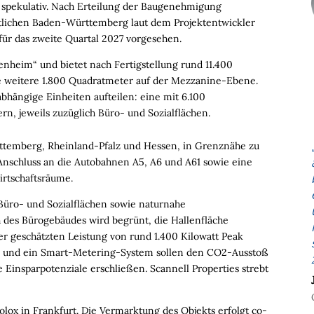
 spekulativ. Nach Erteilung der Baugenehmigung
tlichen Baden-Württemberg laut dem Projektentwickler
 für das zweite Quartal 2027 vorgesehen.
nheim“ und bietet nach Fertigstellung rund 11.400
e weitere 1.800 Quadratmeter auf der Mezzanine-Ebene.
abhängige Einheiten aufteilen: eine mit 6.100
, jeweils zuzüglich Büro- und Sozialflächen.
temberg, Rheinland-Pfalz und Hessen, in Grenznähe zu
 Anschluss an die Autobahnen A5, A6 und A61 sowie eine
rtschaftsräume.
üro- und Sozialflächen sowie naturnahe
h des Bürogebäudes wird begrünt, die Hallenfläche
ner geschätzten Leistung von rund 1.400 Kilowatt Peak
 und ein Smart-Metering-System sollen den CO2-Ausstoß
Einsparpotenziale erschließen. Scannell Properties strebt
ox in Frankfurt. Die Vermarktung des Objekts erfolgt co-