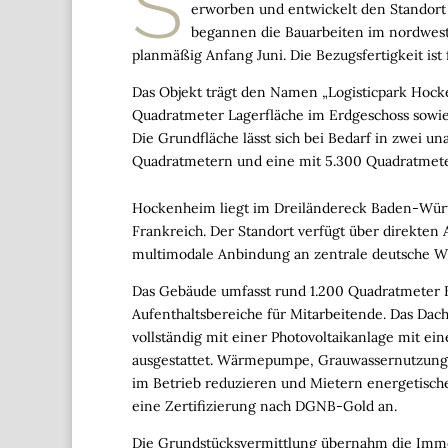
S
erworben und entwickelt den Standort
begannen die Bauarbeiten im nordwes
planmäßig Anfang Juni. Die Bezugsfertigkeit ist
Das Objekt trägt den Namen „Logisticpark Hocke
Quadratmeter Lagerfläche im Erdgeschoss sowi
Die Grundfläche lässt sich bei Bedarf in zwei un
Quadratmetern und eine mit 5.300 Quadratmetern
Hockenheim liegt im Dreiländereck Baden-Würt
Frankreich. Der Standort verfügt über direkten
multimodale Anbindung an zentrale deutsche Wi
Das Gebäude umfasst rund 1.200 Quadratmeter B
Aufenthaltsbereiche für Mitarbeitende. Das Dac
vollständig mit einer Photovoltaikanlage mit ei
ausgestattet. Wärmepumpe, Grauwassernutzung
im Betrieb reduzieren und Mietern energetische 
eine Zertifizierung nach DGNB-Gold an.
Die Grundstücksvermittlung übernahm die Immol