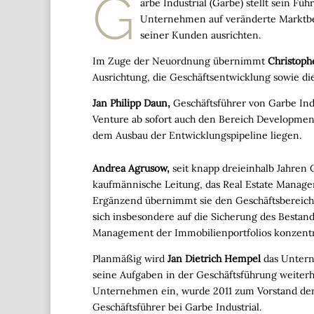
G
arbe Industrial (Garbe) stellt sein Fü
Unternehmen auf veränderte Marktbe
seiner Kunden ausrichten.
Im Zuge der Neuordnung übernimmt
Christoph
Ausrichtung, die Geschäftsentwicklung sowie die
Jan Philipp Daun,
Geschäftsführer von Garbe Indu
Venture ab sofort auch den Bereich Development
dem Ausbau der Entwicklungspipeline liegen.
Andrea Agrusow,
seit knapp dreieinhalb Jahren G
kaufmännische Leitung, das Real Estate Managem
Ergänzend übernimmt sie den Geschäftsbereich P
sich insbesondere auf die Sicherung des Bestand
Management der Immobilienportfolios konzentr
Planmäßig wird
Jan Dietrich Hempel
das Untern
seine Aufgaben in der Geschäftsführung weiter
Unternehmen ein, wurde 2011 zum Vorstand der 
Geschäftsführer bei Garbe Industrial.