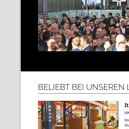
BELIEBT BEI UNSEREN
I
U
Im
Ma