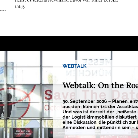
heißt es seitens Newmark. Zuvor war Knief bei JLL
tätig.
WEBTALK
Webtalk: On the Ro
30. September 2026 – Planen, ent
aus dem kleinen 1×1 der Assetkla
Und was ist derzeit der „heißeste
der Logistikimmobilien diskutiert 
eine Diskussion, die pünktlich zur 
Anmelden und mittendrin sein – s