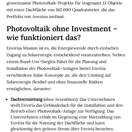
B
gemeinsame Photovoltaik-Projekte für insgesamt 13 Objekte
I
mit einer Dachfläche von 162.000 Quadratmeter, die das
N
Portfolio von Aventos umfasst.
A
Photovoltaik ohne Investment –
R
wie funktioniert das?
E
Envirias Mission ist es, die Energiewende durch einfachen
M
Zugang zu Solarenergie entscheidend voranzutreiben. Neben
E
einem Rund-Um-Sorglos Paket für die Planung und
D
Installation der Photovoltaik-Anlagen bietet Enviria
I
verschiedene Solar-Konzepte an, die den Umstieg auf
E
Solarenergie flexibel und ohne finanzielle Risiken
N
ermöglichen, darunter:
Dachvermietung
(ohne Investition)
:
Das Unternehmen

stellt Enviria das Gebäudedach für die Installation und den
Betrieb einer Photovoltaik-Anlage zur Verfügung. Das
D
Unternehmen erhält im Gegenzug eine Mietzahlung von
e
Enviria für die Nutzung der Dachfläche und kann
u
t
gleichzeitig den grünen Strom über Enviria beziehen.
s