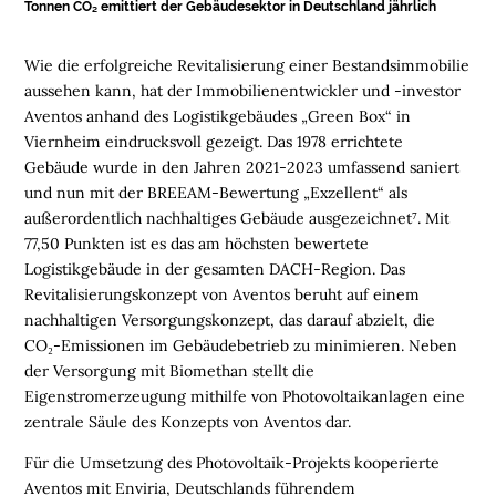
Tonnen CO
₂
emittiert der Gebäudesektor in Deutschland jährlich
M
E
Wie die erfolgreiche Revitalisierung einer Bestandsimmobilie
N
aussehen kann, hat der Immobilienentwickler und -investor
S
Aventos anhand des Logistikgebäudes „Green Box“ in
C
Viernheim eindrucksvoll gezeigt. Das 1978 errichtete
H
Gebäude wurde in den Jahren 2021-2023 umfassend saniert
E
und nun mit der BREEAM-Bewertung „Exzellent“ als
N
außerordentlich nachhaltiges Gebäude ausgezeichnet⁷. Mit
77,50 Punkten ist es das am höchsten bewertete
N
Logistikgebäude in der gesamten DACH-Region. Das
A
Revitalisierungskonzept von Aventos beruht auf einem
C
nachhaltigen Versorgungskonzept, das darauf abzielt, die
H
CO
₂
-Emissionen im Gebäudebetrieb zu minimieren. Neben
H
der Versorgung mit Biomethan stellt die
A
Eigenstromerzeugung mithilfe von Photovoltaikanlagen eine
L
zentrale Säule des Konzepts von Aventos dar.
T
I
Für die Umsetzung des Photovoltaik-Projekts kooperierte
G
Aventos mit Enviria, Deutschlands führendem