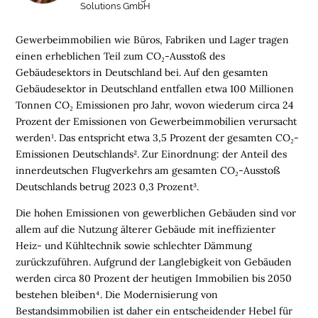
Solutions GmbH
Gewerbeimmobilien wie Büros, Fabriken und Lager tragen
einen erheblichen Teil zum CO
₂
-Ausstoß des
Gebäudesektors in Deutschland bei. Auf den gesamten
Gebäudesektor in Deutschland entfallen etwa 100 Millionen
Tonnen CO
₂
Emissionen pro Jahr, wovon wiederum circa 24
Prozent der Emissionen von Gewerbeimmobilien verursacht
werden¹. Das entspricht etwa 3,5 Prozent der gesamten CO
₂
-
Emissionen Deutschlands². Zur Einordnung: der Anteil des
innerdeutschen Flugverkehrs am gesamten CO
₂
-Ausstoß
Deutschlands betrug 2023 0,3 Prozent³.
Die hohen Emissionen von gewerblichen Gebäuden sind vor
allem auf die Nutzung älterer Gebäude mit ineffizienter
Heiz- und Kühltechnik sowie schlechter Dämmung
zurückzuführen. Aufgrund der Langlebigkeit von Gebäuden
werden circa 80 Prozent der heutigen Immobilien bis 2050
bestehen bleiben⁴. Die Modernisierung von
Bestandsimmobilien ist daher ein entscheidender Hebel für