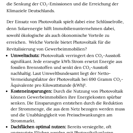
die Senkung der CO
₂
-Emissionen und die Erreichung der
Klimaziele Deutschlands.
Der Einsatz von Photovoltaik spielt dabei eine Schlüsselrolle,
denn Solarenergie hilft Immobilienunternehmen dabei,
H
sowohl ökologische als auch ökonomische Vorteile zu
O
erreichen. Welche Vorteile bietet Photovoltaik für die
M
Revitalisierung von Gewerbeimmobilien?
E
Umweltschutz:
Photovoltaik verringert den CO
₂
-Ausstoß
signifikant. Jede erzeugte kWh Strom ersetzt Energie aus
L
fossilen Brennstoffen und senkt den CO
₂
-Ausstoß
nachhaltig. Laut Umweltbundesamt liegt der Netto-
O
Vermeidungsfaktor der Photovoltaik bei 690 Gramm CO
₂
-
G
Äquivalente pro Kilowattstunde (kWh)⁵.
I
Kosteneinsparungen:
Durch die Nutzung von Photovoltaik
S
können Gewerbeimmobilien ihre Energiekosten spürbar
T
senken. Die Einsparungen entstehen durch die Reduktion
I
der Strommenge, die aus dem Netz bezogen werden muss
K
und die Unabhängigkeit von Preisschwankungen am
Strommarkt.
I
Dachflächen optimal nutzen:
Bereits versiegelte, oft
M
ungenutzte Flächen werden mit Photovoltaikanlagen