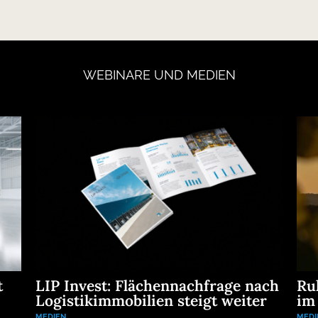
WEBINARE
UND
MEDIEN
t
LIP Invest: Flächennachfrage nach
Ru
Logistikimmobilien steigt weiter
im
MEDIEN
MEDI