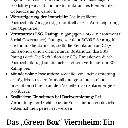
M
produktiv gemacht und in ein funktionales Element des
O
Gebäudes umgewandelt.
B
Wertsteigerung der Immobilie:
Die installierte
I
Photovoltaik-Anlage trägt unmittelbar zur Wertsteigerung
L
des Objekts bei.
Verbessertes ESG-Rating:
In gängigen ESG (Environmental
I
Social Governance)-Ratings, wie dem ECORE Scoring für
E
die Immobilienbranche, stellt die Reduktion von CO
₂
-
N
Emissionen einen elementaren Bestandteil des ESG-
Ratings dar⁶. Die Reduktion der CO
₂
-Emissionen durch
L
Photovoltaik trägt somit auch zu einem verbesserten ESG-
O
Rating bei.
G
Mit oder ohne Investition:
Modelle wie Dachvermietung
ermöglichen es den Immobilieneigentümern ohne
I
Investition schnell von den Vorteilen von Solarenergie zu
S
profitieren.
T
Zusätzliche Einnahmen bei Dachvermietung:
Bei
I
Vermietung der Dachfläche für Solar können zusätzliche
K
Miteinnahmen generiert werden.
R
E
Das „Green Box“ Viernheim: Ein
G