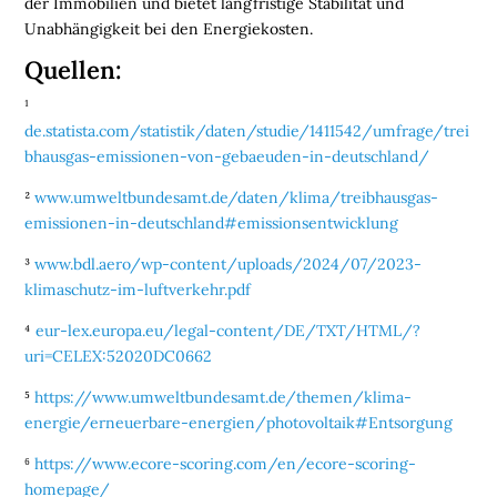
der Immobilien und bietet langfristige Stabilität und

Unabhängigkeit bei den Energiekosten.
Quellen:
D
e
¹
r
k
de.statista.com/statistik/daten/studie/1411542/umfrage/trei
o
bhausgas-emissionen-von-gebaeuden-in-deutschland/
s
t
e
²
www.umweltbundesamt.de/daten/klima/treibhausgas-
n
l
emissionen-in-deutschland#emissionsentwicklung
o
s
³
www.bdl.aero/wp-content/uploads/2024/07/2023-
e
N
klimaschutz-im-luftverkehr.pdf
e
w
s
⁴
eur-lex.europa.eu/legal-content/DE/TXT/HTML/?
l
uri=CELEX:52020DC0662
e
t
t
⁵
https://www.umweltbundesamt.de/themen/klima-
e
energie/erneuerbare-energien/photovoltaik#Entsorgung
r
➔
j
⁶
https://www.ecore-scoring.com/en/ecore-scoring-
e
t
z
homepage/
t