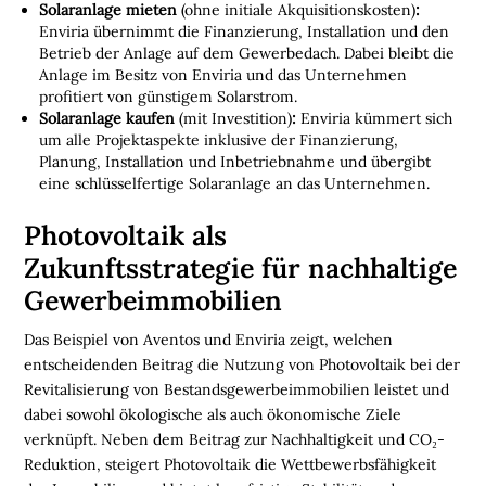
Solaranlage mieten
(ohne initiale Akquisitionskosten)
:
c
h
Enviria übernimmt die Finanzierung, Installation und den
l
Betrieb der Anlage auf dem Gewerbedach. Dabei bleibt die
a
n
Anlage im Besitz von Enviria und das Unternehmen
d
profitiert von günstigem Solarstrom.
s
Solaranlage kaufen
(mit Investition)
:
Enviria kümmert sich
L
o
um alle Projektaspekte inklusive der Finanzierung,
g
Planung, Installation und Inbetriebnahme und übergibt
i
s
eine schlüsselfertige Solaranlage an das Unternehmen.
t
i
k
Photovoltaik als
r
e
Zukunftsstrategie für nachhaltige
g
i
Gewerbeimmobilien
o
n
e
Das Beispiel von Aventos und Enviria zeigt, welchen
n
entscheidenden Beitrag die Nutzung von Photovoltaik bei der
➔
h
i
Revitalisierung von Bestandsgewerbeimmobilien leistet und
e
r
dabei sowohl ökologische als auch ökonomische Ziele
a
n
s
verknüpft. Neben dem Beitrag zur Nachhaltigkeit und CO
₂
-
e
h
Reduktion, steigert Photovoltaik die Wettbewerbsfähigkeit
e
n