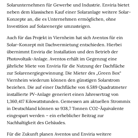
K
Solarunternehmen für Gewerbe und Industrie. Enviria bietet
E
neben dem klassischen Kauf einer Solaranlage weitere Solar-
I
Konzepte an, die es Unternehmen ermöglichen, ohne
T
Investition auf Solarenergie umzusteigen.
Auch für das Projekt in Viernheim hat sich Aventos für ein
U
Solar-Konzept mit Dachvermietung entschieden. Hierbei
N
übernimmt Enviria die Installation und den Betrieb der
T
Photovoltaik-Anlage. Aventos erhält im Gegenzug eine
E
jährliche Miete von Enviria für die Nutzung der Dachfläche
R
zur Solarenergiegewinnung. Die Mieter des „Green Box“
N
Viernheim wiederum können den günstigen Solarstrom
E
beziehen. Die auf einer Dachfläche von 6.589 Quadratmeter
H
installierte PV-Anlage generiert einen Jahresertrag von
M
1,360,417 Kilowattstunden. Gemessen am aktuellen Strommix
E
in Deutschland können so 938,7 Tonnen CO2-Äquivalente
N
eingespart werden – ein erheblicher Beitrag zur
Nachhaltigkeit des Gebäudes.
W
E
Für die Zukunft planen Aventos und Enviria weitere