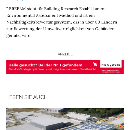
a
b
o
⁷ BREEAM steht für Building Research Establishment
n
n
Environmental Assessment Method und ist ein
i
e
r
Nachhaltigkeitsbewertungssystem, das in über 80 Ländern
e
n
zur Bewertung der Umweltverträglichkeit von Gebäuden
genutzt wird.
ANZEIGE
LESEN SIE AUCH