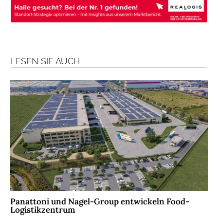
B
R
A
N
C
H
LESEN SIE AUCH
E
N
F
O
N
D
S
M
E
N
S
Panattoni und Nagel-Group entwickeln Food-
C
Logistikzentrum
H