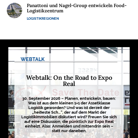
Panattoni und Nagel-Group entwickeln Food-
M
Logistikzentrum
E
LOGISTIKREGIONEN
D
I
E
N

WEBTALK
D
Webtalk: On the Road to Expo
e
Real
u
t
s
c
30. September 2026 – Planen, entwickeln, bauen:
h
Was ist aus dem kleinen 1×1 der Assetklasse
l
Logistik geworden? Und was ist derzeit der
a
„heißeste Sch…“, der auf dem Markt der
n
Logistikimmobilien diskutiert wird? Freuen Sie sich
d
s
auf eine Diskussion, die pünktlich zur Expo Real
L
einheizt. Also: Anmelden und mittendrin sein –
o
statt nur daneben.
g