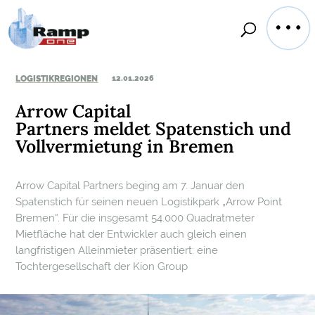
LOGISTIKREGIONEN
12.01.2026
Arrow Capital
Partners meldet Spatenstich und
Vollvermietung in Bremen
Arrow Capital Partners beging am 7. Januar den
Spatenstich für seinen neuen Logistikpark „Arrow Point
Bremen“. Für die insgesamt 54.000 Quadratmeter
Mietfläche hat der Entwickler auch gleich einen
langfristigen Alleinmieter präsentiert: eine
Tochtergesellschaft der Kion Group