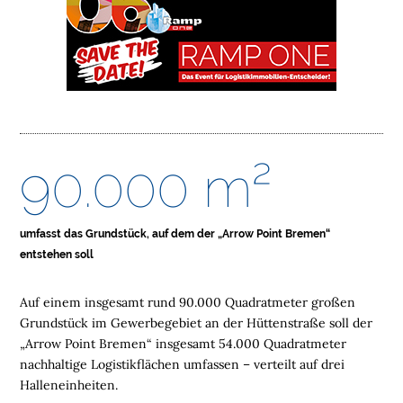
M
E
L
O
G
I
S
90.000 m²
T
I
K
I
umfasst das Grundstück, auf dem der „Arrow Point Bremen“
M
entstehen soll
M
O
Auf einem insgesamt rund 90.000 Quadratmeter großen
B
Grundstück im Gewerbegebiet an der Hüttenstraße soll der
I
„Arrow Point Bremen“ insgesamt 54.000 Quadratmeter
L
nachhaltige Logistikflächen umfassen – verteilt auf drei
I
Halleneinheiten.
E