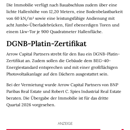
Die Immobilie verfügt nach Bauabschluss zudem über eine
N
lichte Hallenhöhe von 12,20 Metern, eine Bodenbelastbarkeit
von 60 kN/m² sowie eine leistungsfähige Andienung mit
L
acht Jumbo-Überladebrücken, fünf ebenerdigen Toren und
O
einem Lkw-Tor je 900 Quadratmeter Hallenfläche.
G
I
DGNB-Platin-Zertifikat
S
T
Arrow Capital Partners strebt für den Bau ein DGNB-Platin-
I
Zertifikat an. Zudem sollen die Gebäude dem BEG-40-
K
Energiestandard entsprechen und mit einer großflächigen
R
Photovoltaikanlage auf den Dächern ausgestattet sein.
E
Bei der Vermietung wurde Arrow Capital Partners von BNP
G
Paribas Real Estate und Robert C. Spies Industrial Real Estate
I
beraten. Die Übergabe der Immobilie ist für das dritte
O
Quartal 2026 vorgesehen.
N
E
N
ANZEIGE