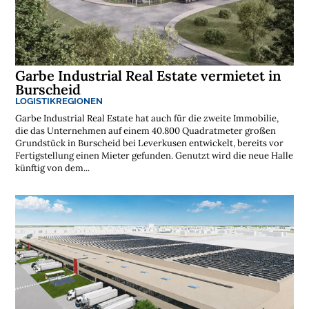
t
e
n
l
o
s
e
Garbe Industrial Real Estate vermietet in
N
e
Burscheid
w
LOGISTIKREGIONEN
s
l
Garbe Industrial Real Estate hat auch für die zweite Immobilie,
e
die das Unternehmen auf einem 40.800 Quadratmeter großen
t
t
Grundstück in Burscheid bei Leverkusen entwickelt, bereits vor
e
Fertigstellung einen Mieter gefunden. Genutzt wird die neue Halle
r
künftig von dem...
➔
j
e
t
z
t
a
b
o
n
n
i
e
r
e
n