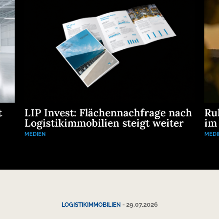
t
LIP Invest: Flächennachfrage nach
Ru
Logistikimmobilien steigt weiter
im
MEDIEN
MEDI
-
29.07.2026
LOGISTIKIMMOBILIEN