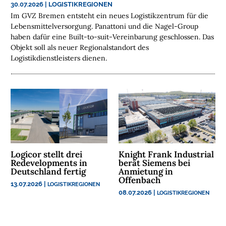
30.07.2026
|
LOGISTIKREGIONEN
E
Im GVZ Bremen entsteht ein neues Logistikzentrum für die
N
Lebensmittelversorgung. Panattoni und die Nagel-Group
haben dafür eine Built-to-suit-Vereinbarung geschlossen. Das
N
Objekt soll als neuer Regionalstandort des
A
Logistikdienstleisters dienen.
C
H
H
A
L
T
I
G
Logicor stellt drei
Knight Frank Industrial
K
Redevelopments in
berät Siemens bei
E
Deutschland fertig
Anmietung in
Offenbach
I
13.07.2026
|
LOGISTIKREGIONEN
T
08.07.2026
|
LOGISTIKREGIONEN
U
N