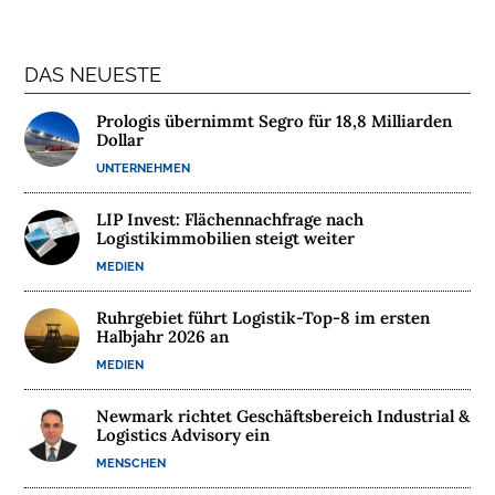
T
E
DAS NEUESTE
R
N
Prologis übernimmt Segro für 18,8 Milliarden
E
Dollar
H
UNTERNEHMEN
M
E
LIP Invest: Flächennachfrage nach
N
Logistikimmobilien steigt weiter
MEDIEN
W
E
Ruhrgebiet führt Logistik-Top-8 im ersten
Halbjahr 2026 an
B
I
MEDIEN
N
Newmark richtet Geschäftsbereich Industrial &
A
Logistics Advisory ein
R
MENSCHEN
E