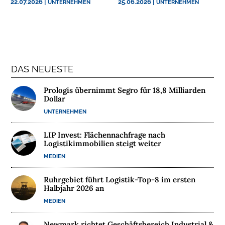
22.07.2026
|
25.06.2026
|
UNTERNEHMEN
UNTERNEHMEN
N
T
E
R
N
E
DAS NEUESTE
H
M
Prologis übernimmt Segro für 18,8 Milliarden
E
Dollar
N
UNTERNEHMEN
W
LIP Invest: Flächennachfrage nach
Logistikimmobilien steigt weiter
E
MEDIEN
B
I
Ruhrgebiet führt Logistik-Top-8 im ersten
N
Halbjahr 2026 an
A
MEDIEN
R
E
Newmark richtet Geschäftsbereich Industrial &