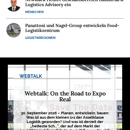
Logistics Advisory ein
M
MENSCHEN
E
D
Panattoni und Nagel-Group entwickeln Food-
I
Logistikzentrum
E
LOGISTIKREGIONEN
N

D
WEBTALK
e
u
t
s
Webtalk: On the Road to Expo
c
h
Real
l
a
n
d
30. September 2026 – Planen, entwickeln, bauen:
s
Was ist aus dem kleinen 1×1 der Assetklasse
L
Logistik geworden? Und was ist derzeit der
o
„heißeste Sch…“, der auf dem Markt der
g