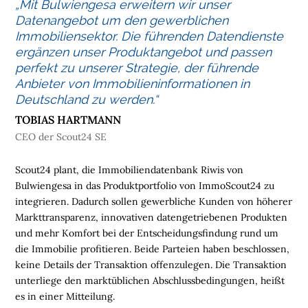
„Mit Bulwiengesa erweitern wir unser
M
Datenangebot um den gewerblichen
E
Immobiliensektor. Die führenden Datendienste
ergänzen unser Produktangebot und passen
L
perfekt zu unserer Strategie, der führende
O
Anbieter von Immobilieninformationen in
G
Deutschland zu werden.“
I
TOBIAS HARTMANN
S
T
CEO der Scout24 SE
I
K
Scout24 plant, die Immobiliendatenbank Riwis von
I
Bulwiengesa in das Produktportfolio von ImmoScout24 zu
M
integrieren. Dadurch sollen gewerbliche Kunden von höherer
M
Markttransparenz, innovativen datengetriebenen Produkten
O
und mehr Komfort bei der Entscheidungsfindung rund um
B
die Immobilie profitieren. Beide Parteien haben beschlossen,
I
keine Details der Transaktion offenzulegen. Die Transaktion
L
unterliege den marktüblichen Abschlussbedingungen, heißt
I
es in einer Mitteilung.