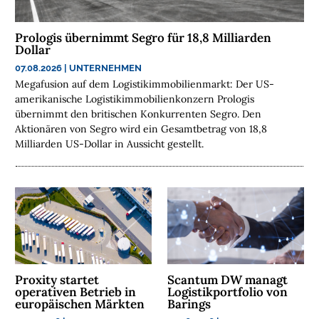
E
N
Prologis übernimmt Segro für 18,8 Milliarden
Dollar
N
07.08.2026
|
UNTERNEHMEN
A
Megafusion auf dem Logistikimmobilienmarkt: Der US-
C
amerikanische Logistikimmobilienkonzern Prologis
H
übernimmt den britischen Konkurrenten Segro. Den
H
Aktionären von Segro wird ein Gesamtbetrag von 18,8
Milliarden US-Dollar in Aussicht gestellt.
A
L
T
I
G
K
E
I
T
Proxity startet
Scantum DW managt
operativen Betrieb in
Logistikportfolio von
europäischen Märkten
Barings
U