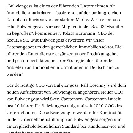
E
„Bulwiengesa ist eines der führenden Unternehmen für
N
Immobilienmarktdaten – basierend auf der umfangreichen
Datenbank Riwis sowie der starken Marke. Wir freuen uns
L
sehr, Bulwiengesa als neues Mitglied in der Scout24-Familie
O
zu begrüßen“, kommentiert Tobias Hartmann, CEO der
G
Scout24 SE. „Mit Bulwiengesa erweitern wir unser
I
Datenangebot um den gewerblichen Immobiliensektor. Die
S
führenden Datendienste ergänzen unser Produktangebot
T
und passen perfekt zu unserer Strategie, der führende
I
Anbieter von Immobilieninformationen in Deutschland zu
K
werden.“
R
E
Der derzeitige CEO von Bulwiengesa, Ralf Koschny, wird dem
G
neuen Aufsichtsrat von Bulwiengesa angehören. Neuer CEO
I
von Bulwiengesa wird Sven Carstensen. Carstensen ist seit
O
fast 20 Jahren für Bulwiengesa tätig und seit 2020 COO des
N
Unternehmens. Diese Besetzungen werden für Kontinuität
E
in der Unternehmensführung von Bulwiengesa sorgen und
N
einen gleichbleibend hohen Standard bei Kundenservice und
Kundenbetreuung gewährleisten.