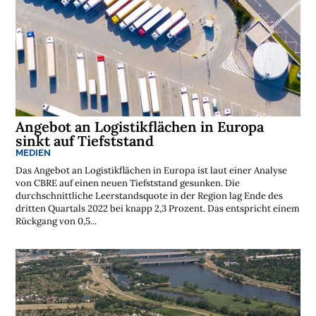
s
t
e
n
l
o
s
e
N
e
w
s
l
Angebot an Logistikflächen in Europa
e
sinkt auf Tiefststand
t
t
MEDIEN
e
r
Das Angebot an Logistikflächen in Europa ist laut einer Analyse
von CBRE auf einen neuen Tiefststand gesunken. Die
➔
j
durchschnittliche Leerstandsquote in der Region lag Ende des
e
t
dritten Quartals 2022 bei knapp 2,3 Prozent. Das entspricht einem
z
t
Rückgang von 0,5...
a
b
o
n
n
i
e
r
e
n