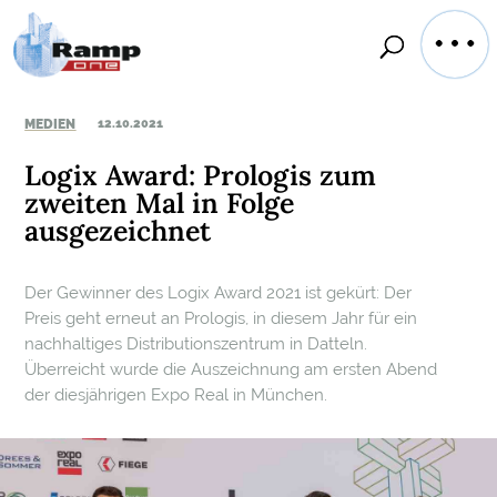
MEDIEN
12.10.2021
Logix Award: Prologis zum
zweiten Mal in Folge
ausgezeichnet
Der Gewinner des Logix Award 2021 ist gekürt: Der
Preis geht erneut an Prologis, in diesem Jahr für ein
nachhaltiges Distributionszentrum in Datteln.
Überreicht wurde die Auszeichnung am ersten Abend
der diesjährigen Expo Real in München.