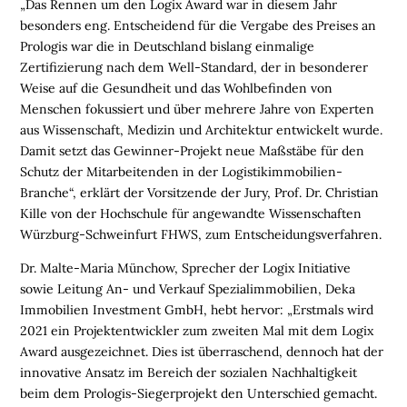
„Das Rennen um den Logix Award war in diesem Jahr
B
besonders eng. Entscheidend für die Vergabe des Preises an
I
Prologis war die in Deutschland bislang einmalige
N
Zertifizierung nach dem Well-Standard, der in besonderer
A
Weise auf die Gesundheit und das Wohlbefinden von
R
Menschen fokussiert und über mehrere Jahre von Experten
E
aus Wissenschaft, Medizin und Architektur entwickelt wurde.
M
Damit setzt das Gewinner-Projekt neue Maßstäbe für den
E
Schutz der Mitarbeitenden in der Logistikimmobilien-
D
Branche“, erklärt der Vorsitzende der Jury, Prof. Dr. Christian
I
Kille von der Hochschule für angewandte Wissenschaften
E
Würzburg-Schweinfurt FHWS, zum Entscheidungsverfahren.
N
Dr. Malte-Maria Münchow, Sprecher der Logix Initiative
sowie Leitung An- und Verkauf Spezialimmobilien, Deka

Immobilien Investment GmbH, hebt hervor: „Erstmals wird
2021 ein Projektentwickler zum zweiten Mal mit dem Logix
Award ausgezeichnet. Dies ist überraschend, dennoch hat der
D
e
innovative Ansatz im Bereich der sozialen Nachhaltigkeit
u
t
beim dem Prologis-Siegerprojekt den Unterschied gemacht.
s