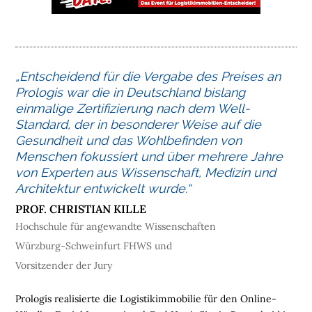
„Entscheidend für die Vergabe des Preises an
H
Prologis war die in Deutschland bislang
O
einmalige Zertifizierung nach dem Well-
M
Standard, der in besonderer Weise auf die
E
Gesundheit und das Wohlbefinden von
Menschen fokussiert und über mehrere Jahre
L
von Experten aus Wissenschaft, Medizin und
O
Architektur entwickelt wurde.“
G
I
PROF. CHRISTIAN KILLE
S
Hochschule für angewandte Wissenschaften
T
Würzburg-Schweinfurt FHWS und
I
Vorsitzender der Jury
K
I
Prologis realisierte die Logistikimmobilie für den Online-
M