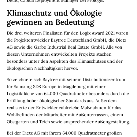
Deuß, Capital Deployment Manager bei Prologis.
M
Klimaschutz und Ökologie
E
gewinnen an Bedeutung
N
S
Die drei weiteren Finalisten für den Logix Award 2021 waren
C
die Projektentwickler Baytree Deutschland GmbH, die Dietz
H
AG sowie die Garbe Industrial Real Estate GmbH. Alle von
E
diesen Unternehmen entwickelten Projekte stachen
N
besonders unter den Aspekten des Klimaschutzes und der
ökologischen Nachhaltigkeit hervor.
N
A
So zeichnete sich Baytree mit seinem Distributionszentrum
C
für Samsung SDS Europe in Magdeburg mit einer
H
Logistikfläche von 64.000 Quadratmeter besonders durch die
H
Erfüllung hoher ökologischer Standards aus. Außerdem
A
realisierte der Entwickler zahlreiche Maßnahmen für das
L
Wohlbefinden der Mitarbeiter mit Außenterrassen, einem
T
Obstgarten und Teich sowie ansprechender Außengestaltung.
I
Bei der Dietz AG mit ihrem 64.000 Quadratmeter großen
G