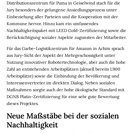
Distributionszentrum für Puma in Geiselwind stach für die
K
Jury besonders der gelungene Ansiedlungsprozess unter
E
Einbeziehung aller Parteien und die Kooperation mit der
I
Kommune hervor. Hinzu kam ein umfassendes
T
Nachhaltigkeitspaket mit LEED Gold-Zertifizierung sowie die
U
Berücksichtigung sozialer Aspekte zugunsten der Mitarbeiter.
N
Für das Garbe-Logistikzentrum für Amazon in Achim sprach
T
aus Jury-Sicht der Aspekt der Mehrgeschossigkeit unter
E
Nutzung innovativer Robotertechnologie, aber auch die hohe
R
Zahl an entstehenden Arbeitsplätzen (aktuell bereits 1.900
N
Arbeitsplätze) sowie die Einbindung der Bevölkerung und
E
Interessenvertreter im direkten Dialog. Neben sozialen
H
Maßnahmen sorgte auch der hohe ökologische Standard mit
M
DGNB Platin-Zertifizierung für eine sehr gute Bewertung
E
dieses Projektes.
N
Neue Maßstäbe bei der sozialen
W
Nachhaltigkeit
E