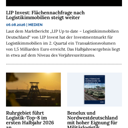
a
b
o
n
LIP Invest: Flächennachfrage nach
n
i
Logistikimmobilien steigt weiter
e
r
e
06.08.2026
|
MEDIEN
n
Laut dem Marktbericht „LIP Up to date – Logistikimmobilien
Deutschland“ von LIP Invest hat der Investmentmarkt für
Logistikimmobilien im 2. Quartal ein Transaktionsvolumen
von 1,5 Milliarden Euro erreicht. Das Halbjahresergebnis liegt
in etwa auf dem Niveau des Vorjahreszeitraums.
Ruhrgebiet führt
Benelux und
Logistik-Top-8 im
Nordwestdeutschland
ersten Halbjahr 2026
mit hoher Eignung für
an
Militärlogistik