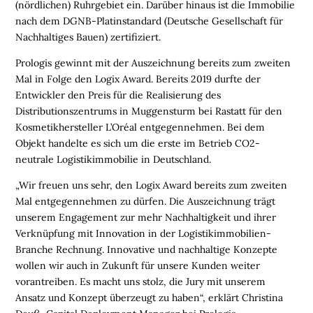
(nördlichen) Ruhrgebiet ein. Darüber hinaus ist die Immobilie
I
nach dem DGNB-Platinstandard (Deutsche Gesellschaft für
O
Nachhaltiges Bauen) zertifiziert.
N
E
Prologis gewinnt mit der Auszeichnung bereits zum zweiten
N
Mal in Folge den Logix Award. Bereits 2019 durfte der
Entwickler den Preis für die Realisierung des
B
Distributionszentrums in Muggensturm bei Rastatt für den
R
Kosmetikhersteller L’Oréal entgegennehmen. Bei dem
A
Objekt handelte es sich um die erste im Betrieb CO2-
N
neutrale Logistikimmobilie in Deutschland.
C
„Wir freuen uns sehr, den Logix Award bereits zum zweiten
H
Mal entgegennehmen zu dürfen. Die Auszeichnung trägt
E
unserem Engagement zur mehr Nachhaltigkeit und ihrer
N
Verknüpfung mit Innovation in der Logistikimmobilien-
F
Branche Rechnung. Innovative und nachhaltige Konzepte
O
wollen wir auch in Zukunft für unsere Kunden weiter
N
vorantreiben. Es macht uns stolz, die Jury mit unserem
D
Ansatz und Konzept überzeugt zu haben“, erklärt Christina
S