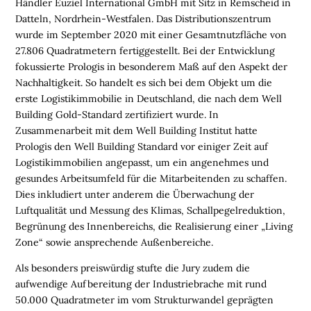
Händler Euziel International GmbH mit Sitz in Remscheid in
M
Datteln, Nordrhein-Westfalen. Das Distributionszentrum
O
wurde im September 2020 mit einer Gesamtnutzfläche von
B
27.806 Quadratmetern fertiggestellt. Bei der Entwicklung
I
fokussierte Prologis in besonderem Maß auf den Aspekt der
L
Nachhaltigkeit. So handelt es sich bei dem Objekt um die
I
erste Logistikimmobilie in Deutschland, die nach dem Well
E
Building Gold-Standard zertifiziert wurde. In
N
Zusammenarbeit mit dem Well Building Institut hatte
Prologis den Well Building Standard vor einiger Zeit auf
L
Logistikimmobilien angepasst, um ein angenehmes und
O
gesundes Arbeitsumfeld für die Mitarbeitenden zu schaffen.
G
Dies inkludiert unter anderem die Überwachung der
I
Luftqualität und Messung des Klimas, Schallpegelreduktion,
S
Begrünung des Innenbereichs, die Realisierung einer „Living
T
Zone“ sowie ansprechende Außenbereiche.
I
K
Als besonders preiswürdig stufte die Jury zudem die
R
aufwendige Aufbereitung der Industriebrache mit rund
E
50.000 Quadratmeter im vom Strukturwandel geprägten
G