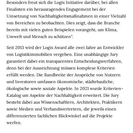
Besonders freut sich die Logix Initiative darüber, bei allen
c
h
Finalisten ein herausragendes Engagement bei der
l
a
Umsetzung von Nachhaltigkeitsmaßnahmen in einer Vielzahl
n
von Bereichen zu beobachten. Dies zeigt, dass die Branche
d
s
bereits mit vielen guten Beispielen vorangeht, um Klima,
L
Umwelt und Mensch zu schützen“.
o
g
i
Seit 2013 wird der Logix Award alle zwei Jahre an Entwickler
s
t
von Logistikimmobilien vergeben. Eine unabhängige Jury
i
garantiert dabei ein transparentes Entscheidungsverfahren,
k
r
denn bei der Auszeichnung müssen komplexe Kriterien
e
g
erfüllt werden. Die Bandbreite der Ansprüche von Nutzern
i
und Investoren umfassen ökonomische, städtebauliche,
o
n
ökologische sowie soziale Aspekte. In 2021 wurde Kriterien-
e
n
Katalog um Aspekte der Nachhaltigkeit erweitert. Die Jury
➔
besteht dabei aus Wissenschaftlern, Architekten, Praktikern
h
i
sowie Medien und Verbandsvertretern, die jeweils einen
e
r
a
differenzierten fachlichen Blickwinkel auf die Projekte
n
s
e
werfen.
h
e
n