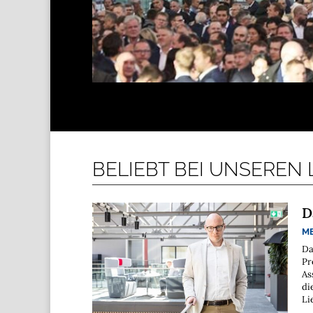
BELIEBT BEI UNSEREN
D
M
Da
Pr
As
di
Li