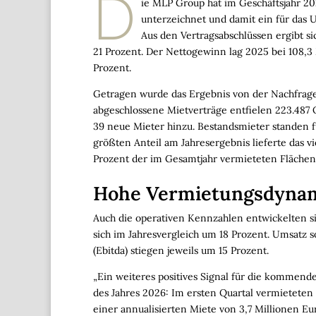
D
ie MLP Group hat im Geschäftsjahr 2
unterzeichnet und damit ein für das 
Aus den Vertragsabschlüssen ergibt s
21 Prozent. Der Nettogewinn lag 2025 bei 108,3
Prozent.
Getragen wurde das Ergebnis von der Nachfrage
abgeschlossene Mietverträge entfielen 223.4
39 neue Mieter hinzu. Bestandsmieter standen 
größten Anteil am Jahresergebnis lieferte das v
Prozent der im Gesamtjahr vermieteten Flächen
Hohe Vermietungsdynam
Auch die operativen Kennzahlen entwickelten si
sich im Jahresvergleich um 18 Prozent. Umsatz 
(Ebitda) stiegen jeweils um 15 Prozent.
„Ein weiteres positives Signal für die kommend
des Jahres 2026: Im ersten Quartal vermieteten 
einer annualisierten Miete von 3,7 Millionen Eur