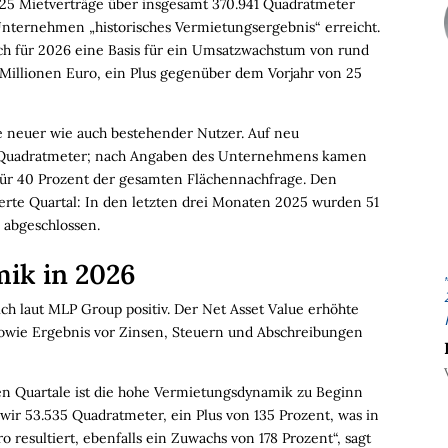
025 Mietverträge über insgesamt 370.941 Quadratmeter
Unternehmen „historisches Vermietungsergebnis“ erreicht.
ich für 2026 eine Basis für ein Umsatzwachstum von rund
 Millionen Euro, ein Plus gegenüber dem Vorjahr von 25
 neuer wie auch bestehender Nutzer. Auf neu
87 Quadratmeter; nach Angaben des Unternehmens kamen
für 40 Prozent der gesamten Flächennachfrage. Den
ierte Quartal: In den letzten drei Monaten 2025 wurden 51
 abgeschlossen.
ik in 2026
ch laut MLP Group positiv. Der Net Asset Value erhöhte
sowie Ergebnis vor Zinsen, Steuern und Abschreibungen
en Quartale ist die hohe Vermietungsdynamik zu Beginn
wir 53.535 Quadratmeter, ein Plus von 135 Prozent, was in
o resultiert, ebenfalls ein Zuwachs von 178 Prozent“, sagt