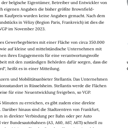
 der belgische Eigentümer, Betreiber und Entwickler von
h eigenen Angaben die bisher größte Brownfield-
Zum Kaufpreis wurden keine Angaben gemacht. Nach dem
tücks in Vélizy (Region Paris, Frankreich) ist dies die
n VGP im November 2023.
es Gewerbegebietes mit einer Fläche von circa 350.000
wie auf kleine und mittelständische Unternehmen mit
men ihres Engagements für eine verantwortungsvolle
it mit den zuständigen Behörden dafür sorgen, dass die
d“, heißt es in einer Mitteilung.
zern und Mobilitätsanbieter Stellantis. Das Unternehmen
ionsstandort in Rüsselsheim. Stellantis werde die Flächen
weise für eine Neuentwicklung freigeben, so VGP.
5 Minuten zu erreichen, es gibt zudem eine direkte
Darüber hinaus sind die Stadtzentren von Frankfurt,
 in direkter Verbindung per Bahn oder per Auto
 vier Bundesautobahnen (A3, A60, A67, A671) schnell zu