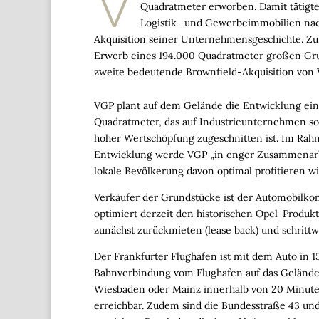
V
Quadratmeter erworben. Damit tätigte
Logistik- und Gewerbeimmobilien nac
Akquisition seiner Unternehmensgeschichte. 
Erwerb eines 194.000 Quadratmeter großen Grunds
zweite bedeutende Brownfield-Akquisition vo
VGP plant auf dem Gelände die Entwicklung ein
Quadratmeter, das auf Industrieunternehmen so
hoher Wertschöpfung zugeschnitten ist. Im Rah
Entwicklung werde VGP „in enger Zusammenarbe
lokale Bevölkerung davon optimal profitieren wir
Verkäufer der Grundstücke ist der Automobilkon
optimiert derzeit den historischen Opel-Produkt
zunächst zurückmieten (lease back) und schritt
Der Frankfurter Flughafen ist mit dem Auto in 1
Bahnverbindung vom Flughafen auf das Gelände. 
Wiesbaden oder Mainz innerhalb von 20 Minuten
erreichbar. Zudem sind die Bundesstraße 43 und