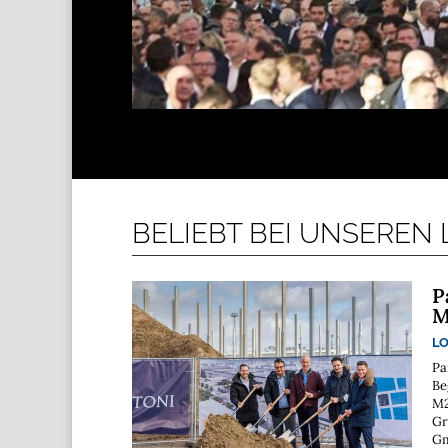
BELIEBT BEI UNSEREN
P
M
LO
Pa
Be
M2
Gr
Gm