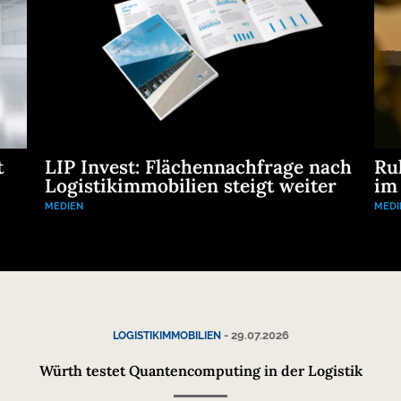
t
LIP Invest: Flächennachfrage nach
Ru
Logistikimmobilien steigt weiter
im
MEDIEN
MEDI
-
29.07.2026
LOGISTIKIMMOBILIEN
Würth testet Quantencomputing in der Logistik