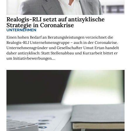
t
e
n
l
o
Realogis-RLI setzt auf antizyklische
s
Strategie in Coronakrise
e
N
UNTERNEHMEN
e
Einen hohen Bedarf an Beratungsleistungen verzeichnet die
w
s
Realogis-RLI Unternehmensgruppe – auch in der Coronakrise.
l
Unternehmensgründer und Gesellschafter Umut Ertan handelt
e
daher antizyklisch: Statt Stellenabbau und Kurzarbeit bittet er
t
um Initiativbewerbungen....
t
e
r
➔
j
e
t
z
t
a
b
o
n
n
i
e
r
e
n