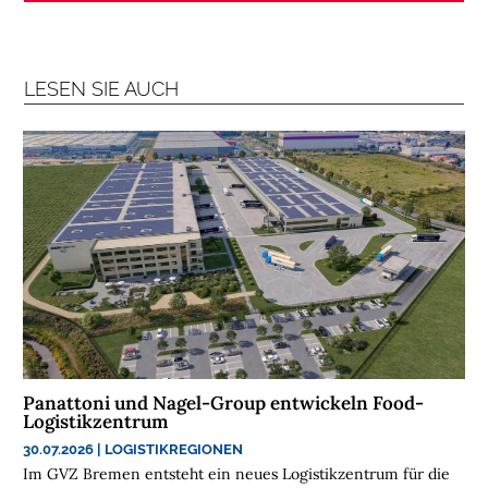
R
A
N
LESEN SIE AUCH
C
H
E
N
F
O
N
D
S
M
E
N
Panattoni und Nagel-Group entwickeln Food-
Logistikzentrum
S
C
30.07.2026
|
LOGISTIKREGIONEN
Im GVZ Bremen entsteht ein neues Logistikzentrum für die
H