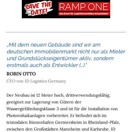
M
E
L
O
G
I
„Mit dem neuen Gebäude sind wir am
S
deutschen Immobilienmarkt nicht nur als Mieter
T
und Grundstücks­eigentümer aktiv, sondern
I
erstmals auch als Entwickler (…).“
K
ROBIN OTTO
I
CEO von ID Logistics Germany
M
M
Der Neubau ist 12 Meter hoch, drittverwendungsfähig,
O
geeignet zur Lagerung von Gütern der
B
Wassergefährdungsklasse 3 und ist für die Installation von
I
Photovoltaikanlagen vorbereitet. Er befindet sich im
L
trimodalen Binnenhafen Germersheim in Rheinland-Pfalz,
I
zwischen den Großstädten Mannheim und Karlsruhe. ID
E