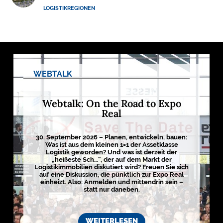
M
LOGISTIKREGIONEN
E
D
I
E
N
WEBTALK

Webtalk: On the Road to Expo
Real
D
e
u
30. September 2026 – Planen, entwickeln, bauen:
t
Was ist aus dem kleinen 1×1 der Assetklasse
s
Logistik geworden? Und was ist derzeit der
c
h
„heißeste Sch…“, der auf dem Markt der
l
Logistikimmobilien diskutiert wird? Freuen Sie sich
a
auf eine Diskussion, die pünktlich zur Expo Real
n
einheizt. Also: Anmelden und mittendrin sein –
d
statt nur daneben.
s
L
o
g
WEITERLESEN
i