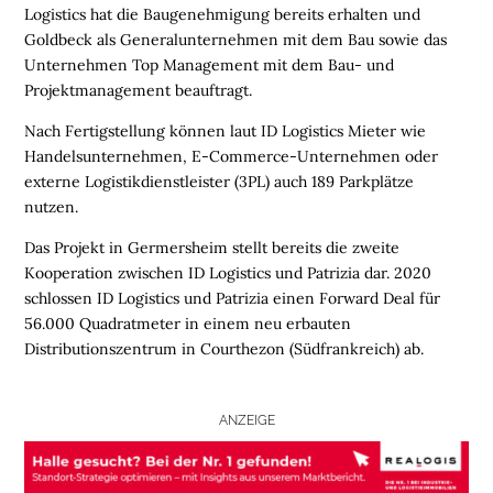
Logistics hat die Baugenehmigung bereits erhalten und
N
Goldbeck als Generalunternehmen mit dem Bau sowie das
Unternehmen Top Management mit dem Bau- und
L
Projektmanagement beauftragt.
O
G
Nach Fertigstellung können laut ID Logistics Mieter wie
I
Handelsunternehmen, E-Commerce-Unternehmen oder
S
externe Logistikdienstleister (3PL) auch 189 Parkplätze
T
nutzen.
I
K
Das Projekt in Germersheim stellt bereits die zweite
R
Kooperation zwischen ID Logistics und Patrizia dar. 2020
E
schlossen ID Logistics und Patrizia einen Forward Deal für
G
56.000 Quadratmeter in einem neu erbauten
I
Distributionszentrum in Courthezon (Südfrankreich) ab.
O
N
E
ANZEIGE
N
B