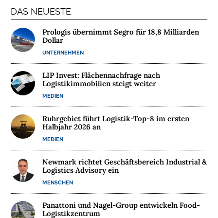
T
DAS NEUESTE
E
R
Prologis übernimmt Segro für 18,8 Milliarden
Dollar
N
UNTERNEHMEN
E
H
LIP Invest: Flächennachfrage nach
M
Logistikimmobilien steigt weiter
E
MEDIEN
N
Ruhrgebiet führt Logistik-Top-8 im ersten
W
Halbjahr 2026 an
E
MEDIEN
B
I
Newmark richtet Geschäftsbereich Industrial &
N
Logistics Advisory ein
A
MENSCHEN
R
E
Panattoni und Nagel-Group entwickeln Food-
Logistikzentrum