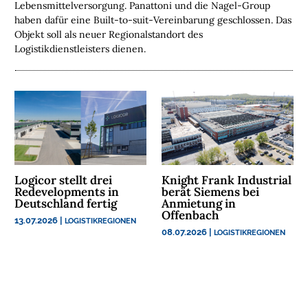
Lebensmittelversorgung. Panattoni und die Nagel-Group
E
haben dafür eine Built-to-suit-Vereinbarung geschlossen. Das
N
Objekt soll als neuer Regionalstandort des
Logistikdienstleisters dienen.
N
A
C
H
H
A
L
T
Logicor stellt drei
Knight Frank Industrial
I
Redevelopments in
berät Siemens bei
G
Deutschland fertig
Anmietung in
K
Offenbach
13.07.2026
|
LOGISTIKREGIONEN
E
08.07.2026
|
LOGISTIKREGIONEN
I
T
U
N