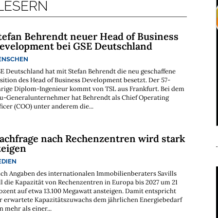
 LESERN
tefan Behrendt neuer Head of Business
evelopment bei GSE Deutschland
ENSCHEN
E Deutschland hat mit Stefan Behrendt die neu geschaffene
sition des Head of Business Development besetzt. Der 57-
hrige Diplom-Ingenieur kommt von TSL aus Frankfurt. Bei dem
u-Generalunternehmer hat Behrendt als Chief Operating
ficer (COO) unter anderem die...
achfrage nach Rechenzentren wird stark
teigen
EDIEN
ch Angaben des internationalen Immobilienberaters Savills
ll die Kapazität von Rechenzentren in Europa bis 2027 um 21
ozent auf etwa 13.100 Megawatt ansteigen. Damit entspricht
r erwartete Kapazitätszuwachs dem jährlichen Energiebedarf
n mehr als einer...