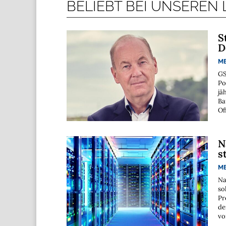
BELIEBT BEI UNSEREN
S
D
M
GS
Po
jä
Ba
Of
N
s
M
Na
so
Pr
de
vo