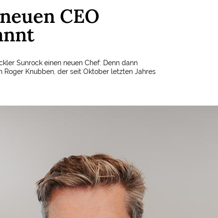
 neuen CEO
annt
ckler Sunrock einen neuen Chef: Denn dann
 Roger Knubben, der seit Oktober letzten Jahres