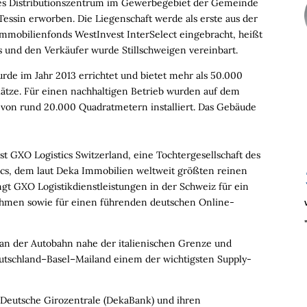
tes Distributionszentrum im Gewerbegebiet der Gemeinde
essin erworben. Die Liegenschaft werde als erste aus der
 Immobilienfonds WestInvest InterSelect eingebracht, heißt
s und den Verkäufer wurde Stillschweigen vereinbart.
de im Jahr 2013 errichtet und bietet mehr als 50.000
ätze. Für einen nachhaltigen Betrieb wurden auf dem
 von rund 20.000 Quadratmetern installiert. Das Gebäude
st
GXO
Logistics
Switzerland
,
eine Tochtergesellschaft des
ics
, dem
laut Deka Immobilien
weltweit größten reinen
ingt
GXO Logistikdienstleistungen
in der Schweiz für ein
hmen sowie für einen führenden deutschen Online-
kt an der Autobahn nahe der italienischen Grenze und
Deutschland–Basel–Mailand einem der wichtigsten Supply-
Deutsche Girozentrale (DekaBank) und ihren