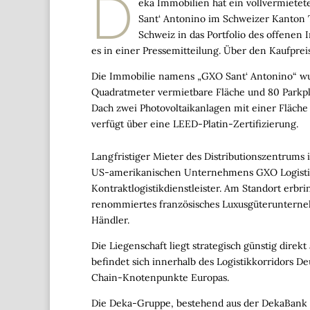
D
eka Immobilien hat ein vollvermiete
Sant‘ Antonino im Schweizer Kanton T
Schweiz in das Portfolio des offenen
es in einer Pressemitteilung. Über den Kaufprei
Die Immobilie namens „GXO Sant‘ Antonino“ wur
Quadratmeter vermietbare Fläche und 80 Parkpl
Dach zwei Photovoltaikanlagen mit einer Fläche
verfügt über eine LEED-Platin-Zertifizierung.
Langfristiger Mieter des Distributionszentrums i
US-amerikanischen Unternehmens GXO
Logist
Kontraktlogistikdienstleister. Am Standort erbr
renommiertes französisches Luxusgüterunterne
Händler.
Die Liegenschaft liegt strategisch günstig dire
befindet sich innerhalb des Logistikkorridors 
Chain-Knotenpunkte Europas.
Die Deka-Gruppe, bestehend aus der DekaBank 