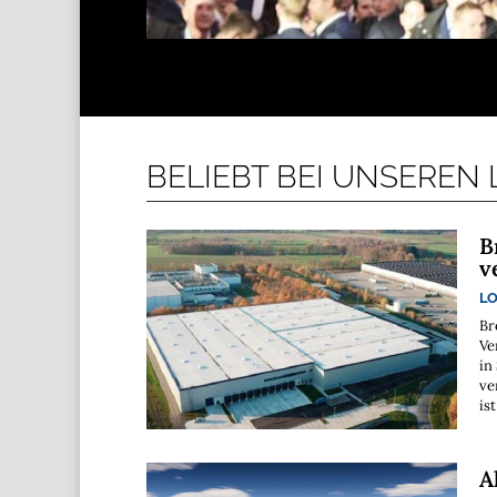
BELIEBT BEI UNSEREN
B
v
LO
Br
Ve
in
ve
is
A