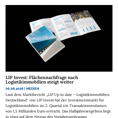
C
H
E
N
N
A
C
H
H
A
L
T
LIP Invest: Flächennachfrage nach
I
Logistikimmobilien steigt weiter
G
06.08.2026
|
MEDIEN
K
Laut dem Marktbericht „LIP Up to date – Logistikimmobilien
E
Deutschland“ von LIP Invest hat der Investmentmarkt für
I
Logistikimmobilien im 2. Quartal ein Transaktionsvolumen
T
von 1,5 Milliarden Euro erreicht. Das Halbjahresergebnis liegt
in etwa auf dem Niveau des Vorjahreszeitraums.