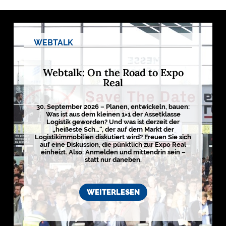
o
g
i
s
t
i
WEBTALK
k
r
e
g
Webtalk: On the Road to Expo
i
Real
o
n
e
n
30. September 2026 – Planen, entwickeln, bauen:
➔
Was ist aus dem kleinen 1×1 der Assetklasse
h
Logistik geworden? Und was ist derzeit der
i
e
„heißeste Sch…“, der auf dem Markt der
r
a
Logistikimmobilien diskutiert wird? Freuen Sie sich
n
auf eine Diskussion, die pünktlich zur Expo Real
s
e
einheizt. Also: Anmelden und mittendrin sein –
h
e
statt nur daneben.
n

WEITERLESEN
D
e
r