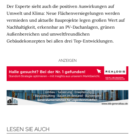
Der Experte sieht auch die positiven Auswirkungen auf
B
Umwelt und Klima: Neue Flächenversiegelungen werden
R
vermieden und aktuelle Bauprojekte legen großen Wert auf
A
Nachhaltigkeit, erkennbar an PV-Dachanlagen, grünen
N
Außenbereichen und umweltfreundlichen
C
Gebäudekonzepten bei allen drei Top-Entwicklungen.
H
E
N
ANZEIGEN
F
O
N
D
S
M
E
N
LESEN SIE AUCH
S