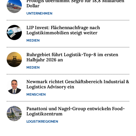
Prologis übernimmt Segro für 18,8 Milliarden
E
Dollar
UNTERNEHMEN
M
E
LIP Invest: Flächennachfrage nach
D
Logistikimmobilien steigt weiter
I
MEDIEN
E
N
Ruhrgebiet führt Logistik-Top-8 im ersten
Halbjahr 2026 an
MEDIEN

Newmark richtet Geschäftsbereich Industrial &
D
Logistics Advisory ein
e
u
MENSCHEN
t
s
c
Panattoni und Nagel-Group entwickeln Food-
h
l
Logistikzentrum
a
n
LOGISTIKREGIONEN
d
s
L