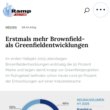
MEDIEN
28.07.2025
Erstmals mehr Brownfield-
als Greenfieldentwicklungen
Im ersten Halbjahr 2025 übersteigen
Brownfieldentwicklungen erstmalig die 50 Prozent
Marke und liegen damit knapp vor Greenfieldprojekten.
Im Ruhrgebiet befinden schon heute rund 90 Prozent
der Entwicklungen auf einer Industriebrache.