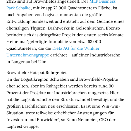
2025 sind auf Brownfields angesiedelt. Der
MLP Business
I
Park Schalke
, mit knapp 72.000 Quadratmetern Fläche, ist
E
nach Angaben von Logivest
momentan die größte
N
Entwicklung
bundesweit
und entsteht auf dem Gelände
eines
ehemaligen Thyssen-Drahtwerks in Gelsenkirchen. Ebenso
L
befindet sich das drittgrößte Projekt der ersten sechs Monate
O
– eine maßgefertigte Immobilie von etwa 63.000
G
Quadratmetern, die die
Dietz AG für die
W
inkler
I
Unternehmensgruppe
errichtet – auf einer Industriebrache
S
in Langenau bei Ulm.
T
I
Brownfield-Hotspot Ruhrgebiet
K
„In der Logistikregion Schwaben sind Brownfield-Projekte
R
eher selten, aber im Ruhrgebiet werden bereits rund 90
E
Prozent der Projekte auf Industriebrachen umgesetzt. Hier
G
hat die Logistikbranche den Strukturwandel bewältigt und die
I
großen Brachflächen neu erschlossen. Es ist eine Win-win-
O
Situation, trotz teilweise erheblicher Anstrengungen für
N
Investoren und Entwickler
“
, so
Kuno Neumeier, CEO der
E
Logivest Gruppe
.
N