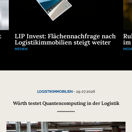
t
LIP Invest: Flächennachfrage nach
Ru
Logistikimmobilien steigt weiter
im
MEDIEN
MEDI
-
29.07.2026
LOGISTIKIMMOBILIEN
Würth testet Quantencomputing in der Logistik