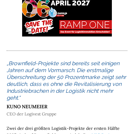
O
M
E
L
O
G
I
S
„Brownfield-Projekte sind bereits seit einigen
T
Jahren auf dem Vormarsch. Die erstmalige
I
Überschreitung der 50 Prozentmarke zeigt sehr
K
deutlich, dass es ohne die Revitalisierung von
I
Industriebrachen in der Logistik nicht mehr
M
geht.“
M
KUNO NEUMEIER
O
CEO der Logivest Gruppe
B
I
Zwei der drei größten Logistik-Projekte der ersten Hälfte
L