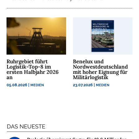
U
N
T
E
R
N
E
H
M
Ruhrgebiet führt
Benelux und
Logistik-Top-8 im
Nordwestdeutschland
E
ersten Halbjahr 2026
mit hoher Eignung für
N
an
Militärlogistik
05.08.2026
|
23.07.2026
|
MEDIEN
MEDIEN
W
E
B
I
N
DAS NEUESTE
A
R