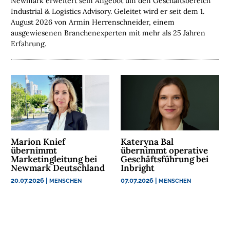
Newmark erweitert sein Angebot um den Geschäftsbereich
A
Industrial & Logistics Advisory. Geleitet wird er seit dem 1.
N
August 2026 von Armin Herrenschneider, einem
C
ausgewiesenen Branchenexperten mit mehr als 25 Jahren
H
Erfahrung.
E
N
F
O
N
D
S
Marion Knief
Kateryna Bal
M
übernimmt
übernimmt operative
E
Marketingleitung bei
Geschäftsführung bei
N
Newmark Deutschland
Inbright
S
20.07.2026
|
07.07.2026
|
MENSCHEN
MENSCHEN
C
H
E
N