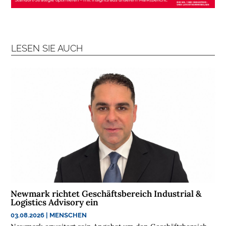
L
O
G
I
LESEN SIE AUCH
S
T
I
K
R
E
G
I
O
N
E
N
Newmark richtet Geschäftsbereich Industrial &
Logistics Advisory ein
B
R
03.08.2026
|
MENSCHEN