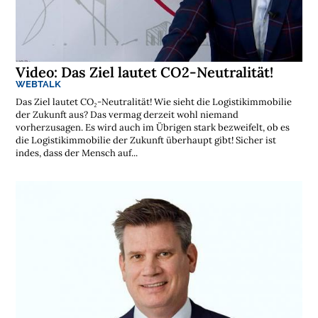
l
o
s
e
N
e
w
Video: Das Ziel lautet CO2-Neutralität!
s
l
WEBTALK
e
t
Das Ziel lautet CO₂-Neutralität! Wie sieht die Logistikimmobilie
t
der Zukunft aus? Das vermag derzeit wohl niemand
e
vorherzusagen. Es wird auch im Übrigen stark bezweifelt, ob es
r
die Logistikimmobilie der Zukunft überhaupt gibt! Sicher ist
➔
j
indes, dass der Mensch auf...
e
t
z
t
a
b
o
n
n
i
e
r
e
n