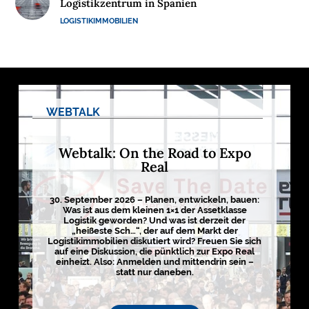
Logistikzentrum in Spanien
R
LOGISTIKIMMOBILIEN
N
E
H
M
E
N
WEBTALK
W
Webtalk: On the Road to Expo
E
Real
B
I
30. September 2026 – Planen, entwickeln, bauen:
N
Was ist aus dem kleinen 1×1 der Assetklasse
Logistik geworden? Und was ist derzeit der
A
„heißeste Sch…“, der auf dem Markt der
R
Logistikimmobilien diskutiert wird? Freuen Sie sich
auf eine Diskussion, die pünktlich zur Expo Real
E
einheizt. Also: Anmelden und mittendrin sein –
statt nur daneben.
M
E