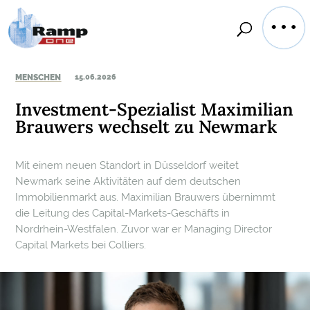
MENSCHEN
15.06.2026
Investment-Spezialist Maximilian
Brauwers wechselt zu Newmark
Mit einem neuen Standort in Düsseldorf weitet
Newmark seine Aktivitäten auf dem deutschen
Immobilienmarkt aus. Maximilian Brauwers übernimmt
die Leitung des Capital-Markets-Geschäfts in
Nordrhein-Westfalen. Zuvor war er Managing Director
Capital Markets bei Colliers.