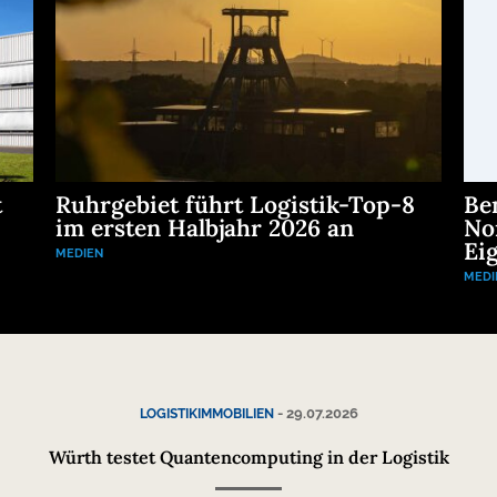
t
Ruhrgebiet führt Logistik-Top-8
Be
im ersten Halbjahr 2026 an
No
Eig
MEDIEN
MEDI
-
29.07.2026
LOGISTIKIMMOBILIEN
Würth testet Quantencomputing in der Logistik