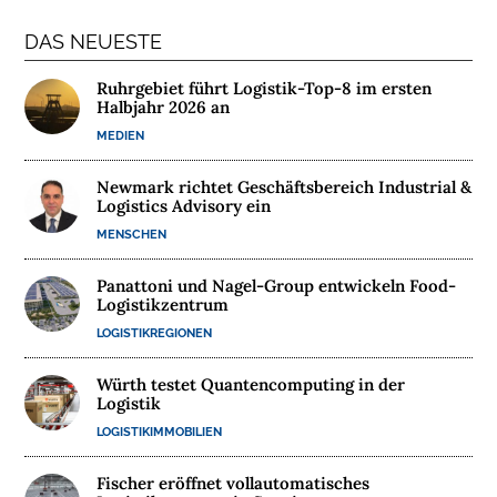
N
DAS NEUESTE
A
C
Ruhrgebiet führt Logistik-Top-8 im ersten
Halbjahr 2026 an
H
MEDIEN
H
A
Newmark richtet Geschäftsbereich Industrial &
L
Logistics Advisory ein
T
MENSCHEN
I
G
Panattoni und Nagel-Group entwickeln Food-
K
Logistikzentrum
E
LOGISTIKREGIONEN
I
T
Würth testet Quantencomputing in der
Logistik
U
LOGISTIKIMMOBILIEN
N
T
Fischer eröffnet vollautomatisches
E