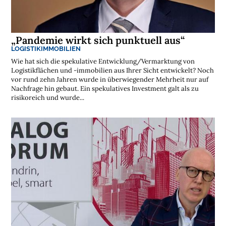
k
r
e
g
i
„Pandemie wirkt sich punktuell aus“
o
n
LOGISTIKIMMOBILIEN
e
Wie hat sich die spekulative Entwicklung/Vermarktung von
n
Logistikflächen und -immobilien aus Ihrer Sicht entwickelt? Noch
➔
h
vor rund zehn Jahren wurde in überwiegender Mehrheit nur auf
i
e
Nachfrage hin gebaut. Ein spekulatives Investment galt als zu
r
a
risikoreich und wurde...
n
s
e
h
e
n

D
e
r
k
o
s
t
e
n