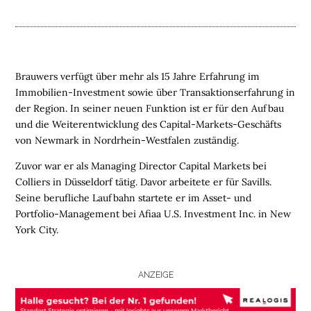
L
O
G
I
Brauwers verfügt über mehr als 15 Jahre Erfahrung im
S
Immobilien-Investment sowie über Transaktionserfahrung in
T
der Region. In seiner neuen Funktion ist er für den Aufbau
I
und die Weiterentwicklung des Capital-Markets-Geschäfts
K
von Newmark in Nordrhein-Westfalen zuständig.
I
M
Zuvor war er als Managing Director Capital Markets bei
M
Colliers in Düsseldorf tätig. Davor arbeitete er für Savills.
O
Seine berufliche Laufbahn startete er im Asset- und
B
Portfolio-Management bei Afiaa U.S. Investment Inc. in New
I
York City.
L
I
E
ANZEIGE
N