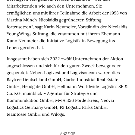
Mitarbeitenden wie auch den Unternehmen. Sie
N
ermöglichen uns mit ihrer Teilnahme die Arbeit der 1998 von
Martina Münch-Nicolaidis gegründeten Stiftung
L
fortzusetzen“, sagt Karin Neumeier, Vorständin der Nicolaidis
O
YoungWings Stiftung, die zusammen mit ihrem Ehemann
G
Kuno Neumeier die Initiative Logistik in Bewegung ins
I
Leben gerufen hat.
S
T
Insgesamt haben sich 2022 zwölf Unternehmen der Aktion
I
angeschlossen und sich für den guten Zweck bewegt oder
K
gespendet: Neben Logivest und Logivisor.com waren dies
R
Baytree Deutschland GmbH, Garbe Industrial Real Estate
E
GmbH, Headgate GmbH, Hellmann Worldwide Logistics SE &
G
Co. KG, mainblick – Agentur für Strategie und
I
Kommunikation GmbH, M-IA 356 Förderkreis, Neovia
O
Logistics Germany GmbH, P3 Logistic Parks GmbH,
N
teamtosse GmbH und Wilogs.
E
N
ANZEIGE