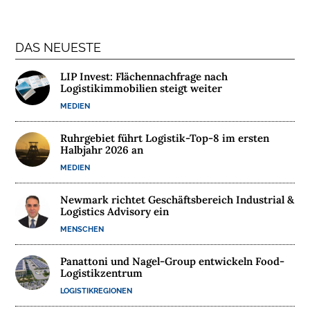
N
T
E
DAS NEUESTE
R
N
LIP Invest: Flächennachfrage nach
E
Logistikimmobilien steigt weiter
H
MEDIEN
M
E
Ruhrgebiet führt Logistik-Top-8 im ersten
N
Halbjahr 2026 an
MEDIEN
W
E
Newmark richtet Geschäftsbereich Industrial &
Logistics Advisory ein
B
I
MENSCHEN
N
Panattoni und Nagel-Group entwickeln Food-
A
Logistikzentrum
R
LOGISTIKREGIONEN
E