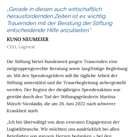
M
„Gerade in diesen auch wirtschaftlich
E
herausfordernden Zeiten ist es wichtig,
Trauernden mit der Beratung der Stiftung
L
entscheidende Hilfe anzubieten.“
O
G
KUNO NEUMEIER
I
CEO, Logivest
S
T
Die Stiftung bietet bundesweit jungen Trauernden eine
I
zielgruppengerechte Beratung sowie langfristige Begleitung
K
an. Mit den Spendengeldern soll die tägliche Arbeit der
I
Stiftung unterstützt und die Trauerbegleitung sichergestellt
M
werden. Der Beginn der diesjährigen Spendenaktion war
M
getrübt durch den Tod der Stiftungsgründerin Martina
O
Münch-Nicolaidis, die am 26. Juni 2022 nach schwerer
B
Krankheit starb.
I
„Ich bin überwältigt von dem erneuten Engagement der
L
Logistikbranche. Wir möchten uns ausdrücklich bei allen
I
Beteiligten von ganzem Herzen bedanken – bei den
E