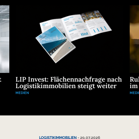
t
LIP Invest: Flächennachfrage nach
Ru
Logistikimmobilien steigt weiter
im
MEDIEN
MEDI
-
29.07.2026
LOGISTIKIMMOBILIEN