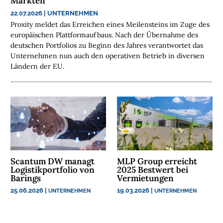
Märkten
E
22.07.2026
|
UNTERNEHMEN
N
Proxity meldet das Erreichen eines Meilensteins im Zuge des
europäischen Plattformaufbaus. Nach der Übernahme des
N
deutschen Portfolios zu Beginn des Jahres verantwortet das
A
Unternehmen nun auch den operativen Betrieb in diversen
C
Ländern der EU.
H
H
A
L
T
I
G
K
Scantum DW managt
MLP Group erreicht
E
Logistikportfolio von
2025 Bestwert bei
Barings
Vermietungen
I
T
25.06.2026
|
19.03.2026
|
UNTERNEHMEN
UNTERNEHMEN
U