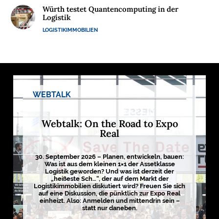
Würth testet Quantencomputing in der
M
Logistik
E
LOGISTIKIMMOBILIEN
D
I
E
N
WEBTALK

D
Webtalk: On the Road to Expo
e
Real
u
t
s
c
30. September 2026 – Planen, entwickeln, bauen:
h
Was ist aus dem kleinen 1×1 der Assetklasse
l
Logistik geworden? Und was ist derzeit der
a
„heißeste Sch…“, der auf dem Markt der
n
Logistikimmobilien diskutiert wird? Freuen Sie sich
d
auf eine Diskussion, die pünktlich zur Expo Real
s
einheizt. Also: Anmelden und mittendrin sein –
L
o
statt nur daneben.
g