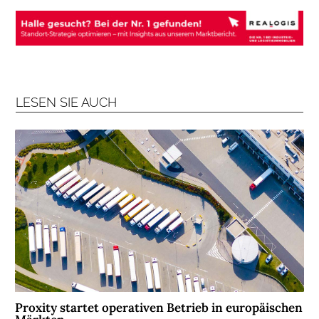
B
R
A
N
C
H
LESEN SIE AUCH
E
N
F
O
N
D
S
M
E
N
S
C
Proxity startet operativen Betrieb in europäischen
H