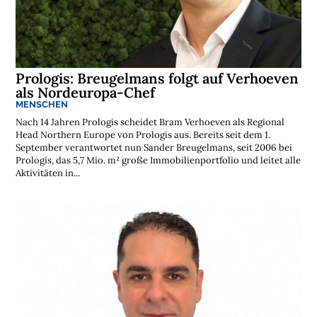
t
e
n
l
o
s
e
Prologis: Breugelmans folgt auf Verhoeven
N
e
als Nordeuropa-Chef
w
MENSCHEN
s
l
Nach 14 Jahren Prologis scheidet Bram Verhoeven als Regional
e
Head Northern Europe von Prologis aus. Bereits seit dem 1.
t
t
September verantwortet nun Sander Breugelmans, seit 2006 bei
e
Prologis, das 5,7 Mio. m² große Immobilienportfolio und leitet alle
r
Aktivitäten in...
➔
j
e
t
z
t
a
b
o
n
n
i
e
r
e
n