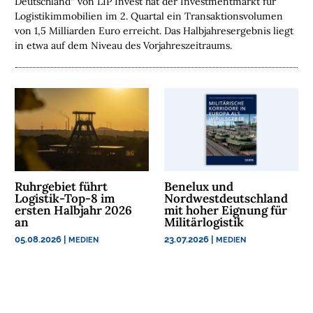
Deutschland“ von LIP Invest hat der Investmentmarkt für
E
Logistikimmobilien im 2. Quartal ein Transaktionsvolumen
N
von 1,5 Milliarden Euro erreicht. Das Halbjahresergebnis liegt
in etwa auf dem Niveau des Vorjahreszeitraums.
N
A
C
H
H
A
L
T
I
Ruhrgebiet führt
Benelux und
Logistik-Top-8 im
Nordwestdeutschland
G
ersten Halbjahr 2026
mit hoher Eignung für
K
an
Militärlogistik
E
05.08.2026
|
23.07.2026
|
MEDIEN
MEDIEN
I
T
U
N