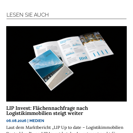
R
A
LESEN SIE AUCH
N
C
H
E
N
F
O
N
D
S
M
E
LIP Invest: Flächennachfrage nach
N
Logistikimmobilien steigt weiter
S
06.08.2026
|
MEDIEN
C
Laut dem Marktbericht „LIP Up to date – Logistikimmobilien
H