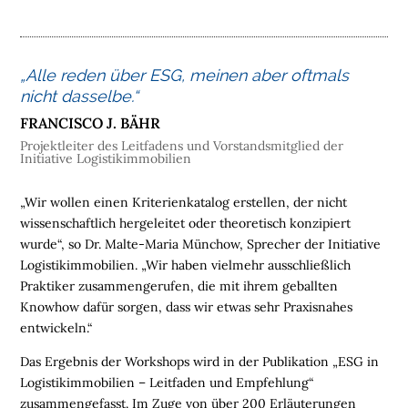
M
E
L
„Alle reden über ESG, meinen aber oftmals
O
nicht dasselbe.“
G
FRANCISCO J. BÄHR
I
Projektleiter des Leitfadens und Vorstandsmitglied der
S
Initiative Logistikimmobilien
T
I
„Wir wollen einen Kriterienkatalog erstellen, der nicht
K
wissenschaftlich hergeleitet oder theoretisch konzipiert
I
wurde“, so Dr. Malte-Maria Münchow, Sprecher der Initiative
M
Logistikimmobilien. „Wir haben vielmehr ausschließlich
M
Praktiker zusammengerufen, die mit ihrem geballten
O
Knowhow dafür sorgen, dass wir etwas sehr Praxisnahes
B
entwickeln.“
I
L
Das Ergebnis der Workshops wird in der Publikation „ESG in
I
Logistikimmobilien – Leitfaden und Empfehlung“
E
zusammengefasst. Im Zuge von über 200 Erläuterungen