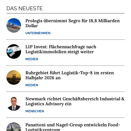
T
DAS NEUESTE
E
R
Prologis übernimmt Segro für 18,8 Milliarden
Dollar
N
E
UNTERNEHMEN
H
M
LIP Invest: Flächennachfrage nach
Logistikimmobilien steigt weiter
E
N
MEDIEN
Ruhrgebiet führt Logistik-Top-8 im ersten
W
Halbjahr 2026 an
E
MEDIEN
B
I
Newmark richtet Geschäftsbereich Industrial &
N
Logistics Advisory ein
A
MENSCHEN
R
E
Panattoni und Nagel-Group entwickeln Food-
Logistikzentrum