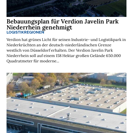
t
e
n
l
o
Bebauungsplan für Verdion Javelin Park
s
Niederrhein genehmigt
e
N
LOGISTIKREGIONEN
e
w
Verdion hat grünes Licht für seinen Industrie- und Logistikpark in
s
Niederkrüchten an der deutsch-niederländischen Grenze
l
westlich von Düsseldorf erhalten. Der Verdion Javelin Park
e
Niederrhein soll auf einem 158 Hektar großen Gelände 650.000
t
t
Quadratmeter für moderne...
e
r
➔
j
e
t
z
t
a
b
o
n
n
i
e
r
e
n