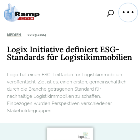
MEDIEN
07.03.2024
Logix Initiative definiert ESG-
Standards für Logistikimmobilien
Logix hat einen ESG-Leitfaden für Logistikimmobilien
veröffentlicht. Ziel ist es, einen ersten, gemeinschaftlich
durch die Branche getragenen Standard für
nachhaltige Logistikimmobilien zu schaffen.
Einbezogen wurden Perspektiven verschiedener
Stakeholdergruppen.