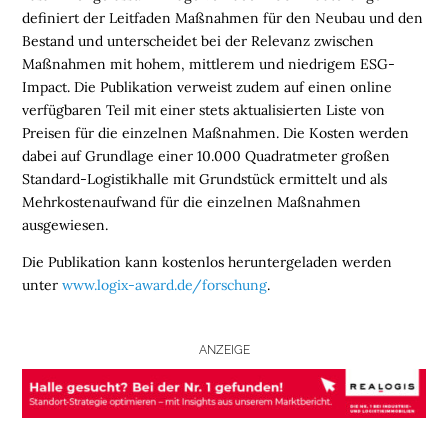
N
definiert der Leitfaden Maßnahmen für den Neubau und den
Bestand und unterscheidet bei der Relevanz zwischen
L
Maßnahmen mit hohem, mittlerem und niedrigem ESG-
O
Impact. Die Publikation verweist zudem auf einen online
G
verfügbaren Teil mit einer stets aktualisierten Liste von
I
Preisen für die einzelnen Maßnahmen. Die Kosten werden
S
dabei auf Grundlage einer 10.000 Quadratmeter großen
T
Standard-Logistikhalle mit Grundstück ermittelt und als
I
Mehrkostenaufwand für die einzelnen Maßnahmen
K
ausgewiesen.
R
Die Publikation kann kostenlos heruntergeladen werden
E
unter
www.logix-award.de/forschung
.
G
I
O
ANZEIGE
N
E
N
B