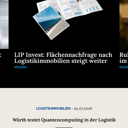
t
LIP Invest: Flächennachfrage nach
Ru
Logistikimmobilien steigt weiter
im
MEDIEN
MEDI
-
29.07.2026
LOGISTIKIMMOBILIEN
Würth testet Quantencomputing in der Logistik