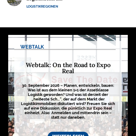
M
LOGISTIKREGIONEN
E
D
I
E
N
WEBTALK

Webtalk: On the Road to Expo
Real
D
e
u
t
30. September 2026 – Planen, entwickeln, bauen:
s
Was ist aus dem kleinen 1×1 der Assetklasse
c
Logistik geworden? Und was ist derzeit der
h
„heißeste Sch…“, der auf dem Markt der
l
Logistikimmobilien diskutiert wird? Freuen Sie sich
a
auf eine Diskussion, die pünktlich zur Expo Real
n
einheizt. Also: Anmelden und mittendrin sein –
d
statt nur daneben.
s
L
o
g
i