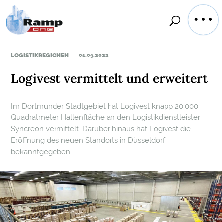
LOGISTIKREGIONEN
01.09.2022
Logivest vermittelt und erweitert
Im Dortmunder Stadtgebiet hat Logivest knapp 20.000
Quadratmeter Hallenfläche an den Logistikdienstleister
Syncreon vermittelt. Darüber hinaus hat Logivest die
Eröffnung des neuen Standorts in Düsseldorf
bekanntgegeben.