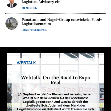
Logistics Advisory ein
M
MENSCHEN
E
D
Panattoni und Nagel-Group entwickeln Food-
I
Logistikzentrum
E
LOGISTIKREGIONEN
N

D
WEBTALK
e
u
t
s
Webtalk: On the Road to Expo
c
Real
h
l
a
n
30. September 2026 – Planen, entwickeln, bauen:
d
Was ist aus dem kleinen 1×1 der Assetklasse
s
Logistik geworden? Und was ist derzeit der
L
„heißeste Sch…“, der auf dem Markt der
o
Logistikimmobilien diskutiert wird? Freuen Sie sich
g