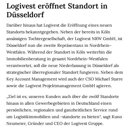
E
Logivest eröffnet Standort in
N
Düsseldorf
L
Darüber hinaus hat Logivest die Eröffnung eines neuen
O
Standorts bekanntgegeben. Neben der bereits in Köln
G
ansässigen Tochtergesellschaft, der Logivest NRW GmbH, ist
I
Düsseldorf nun die zweite Repräsentanz in Nordrhein-
S
Westfalen. Während der Standort in Köln weiterhin die
T
Immobilienberatung in gesamt Nordrhein-Westfalen
I
verantwortet, soll die neue Niederlassung in Düsseldorf als
K
strategischer überregionaler Standort fungieren. Neben dem
R
Key Account Management wird auch der CSO Michael Starre
E
sowie die Logivest Projektmanagement GmbH agieren.
G
I
„Ziel ist es, unseren Kunden auch über die zwölf Standorte
O
hinaus in allen Gewerbegebieten in Deutschland einen
N
persönlichen, regionalen und ganzheitlichen Service rund
E
um Logistikimmobilien und -standorte zu bieten“, sagt Kuno
N
Neumeier, Gründer und CEO der Logivest Gruppe.