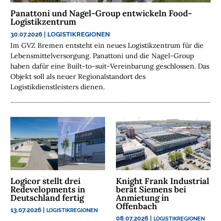
E
Panattoni und Nagel-Group entwickeln Food-
Logistikzentrum
N
30.07.2026
|
LOGISTIKREGIONEN
N
Im GVZ Bremen entsteht ein neues Logistikzentrum für die
A
Lebensmittelversorgung. Panattoni und die Nagel-Group
C
haben dafür eine Built-to-suit-Vereinbarung geschlossen. Das
Objekt soll als neuer Regionalstandort des
H
Logistikdienstleisters dienen.
H
A
L
T
I
G
K
E
I
Logicor stellt drei
Knight Frank Industrial
Redevelopments in
berät Siemens bei
T
Deutschland fertig
Anmietung in
Offenbach
13.07.2026
|
LOGISTIKREGIONEN
U
08.07.2026
|
LOGISTIKREGIONEN