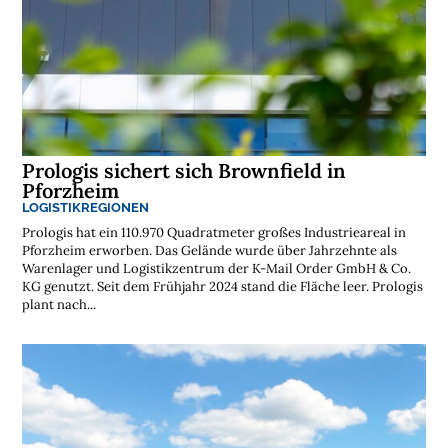
s
t
e
n
l
o
s
e
N
e
w
s
Prologis sichert sich Brownfield in
l
e
Pforzheim
t
LOGISTIKREGIONEN
t
e
Prologis hat ein 110.970 Quadratmeter großes Industrieareal in
r
Pforzheim erworben. Das Gelände wurde über Jahrzehnte als
➔
Warenlager und Logistikzentrum der K-Mail Order GmbH & Co.
j
e
KG genutzt. Seit dem Frühjahr 2024 stand die Fläche leer. Prologis
t
z
plant nach...
t
a
b
o
n
n
i
e
r
e
n