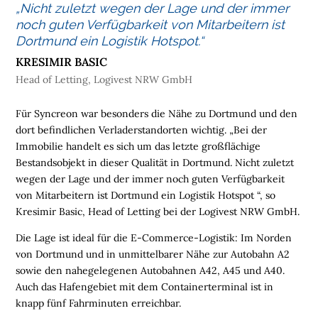
„Nicht zuletzt wegen der Lage und der immer
M
noch guten Verfügbarkeit von Mitarbeitern ist
E
Dortmund ein Logistik Hotspot.“
L
KRESIMIR BASIC
O
Head of Letting, Logivest NRW GmbH
G
I
Für Syncreon war besonders die Nähe zu Dortmund und den
S
dort befindlichen Verladerstandorten wichtig. „Bei der
T
Immobilie handelt es sich um das letzte großflächige
I
Bestandsobjekt in dieser Qualität in Dortmund. Nicht zuletzt
K
wegen der Lage und der immer noch guten Verfügbarkeit
I
von Mitarbeitern ist Dortmund ein Logistik Hotspot “, so
M
Kresimir Basic, Head of Letting bei der Logivest NRW GmbH.
M
Die Lage ist ideal für die E-Commerce-Logistik: Im Norden
O
von Dortmund und in unmittelbarer Nähe zur Autobahn A2
B
sowie den nahegelegenen Autobahnen A42, A45 und A40.
I
Auch das Hafengebiet mit dem Containerterminal ist in
L
knapp fünf Fahrminuten erreichbar.
I