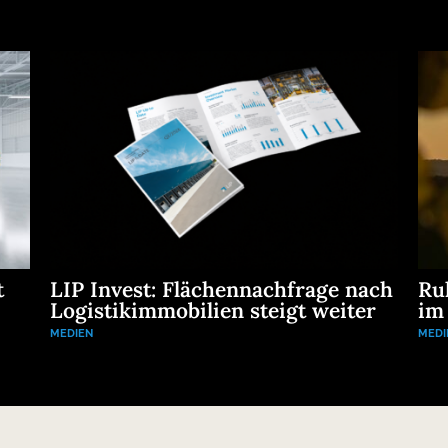
t
LIP Invest: Flächennachfrage nach
Ru
Logistikimmobilien steigt weiter
im
MEDIEN
MEDI