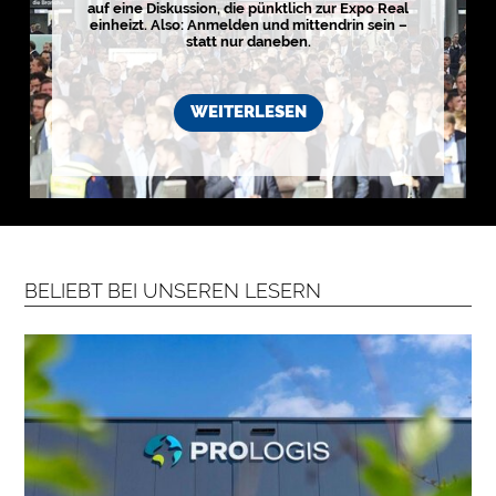
auf eine Diskussion, die pünktlich zur Expo Real
i
s
einheizt. Also: Anmelden und mittendrin sein –
t
statt nur daneben.
i
k
r
e
WEITERLESEN
g
i
o
n
e
n
➔
h
i
e
r
a
n
BELIEBT BEI UNSEREN LESERN
s
e
h
e
n

D
e
r
k
o