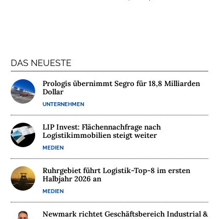
N
T
E
R
N
E
DAS NEUESTE
H
M
Prologis übernimmt Segro für 18,8 Milliarden
Dollar
E
N
UNTERNEHMEN
LIP Invest: Flächennachfrage nach
W
Logistikimmobilien steigt weiter
E
MEDIEN
B
I
Ruhrgebiet führt Logistik-Top-8 im ersten
N
Halbjahr 2026 an
A
MEDIEN
R
E
Newmark richtet Geschäftsbereich Industrial &