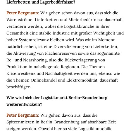
Lieferketten und Lagerbedürfnisse?
c
h
l
Peter Bergmann
:
Wir gehen schon davon aus, dass sich die
a
Warenströme, Lieferketten und Mieterbedürfnisse dauerhaft
n
d
verändern werden, wobei die Logistikbranche in ihrer
s
L
Gesamtheit eine stabile Industrie mit großer Wichtigkeit und
o
hoher Systemrelevanz bleiben wird. Was wir im Moment
g
i
natürlich sehen, ist eine Diversifizierung von Lieferketten,
s
t
die Aktivierung von Flächenreserven sowie das sogenannte
i
Re- und Nearshoring, also die Rückverlagerung von
k
r
Produktion
in naheliegende Regionen. D
ie Themen
e
g
Krisenresilienz und Nachhaltigkeit werden uns, ebenso wie
i
die Themen Onlinehandel und Elektromobilität, dauerhaft
o
n
beschäftigen.
e
n
Wie wird sich der Logistikmarkt Berlin-Brandenburg
➔
h
weiterentwickeln?
i
e
r
a
Peter Bergmann
:
Wir gehen davon aus, dass die
n
s
e
Spitzenmieten in Berlin-Brandenburg auf absehbare Zeit
h
e
n
steigen werden. Obwohl hier so viele Logistikimmobilie