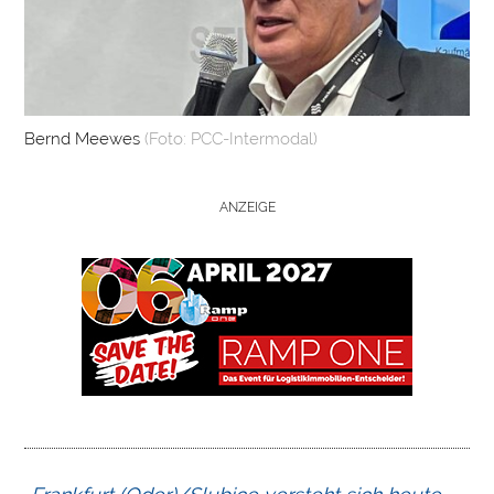
I
O
N
E
N
Bernd Meewes
(Foto: PCC-Intermodal)
B
R
ANZEIGE
A
N
C
H
E
N
F
O
N
D
S