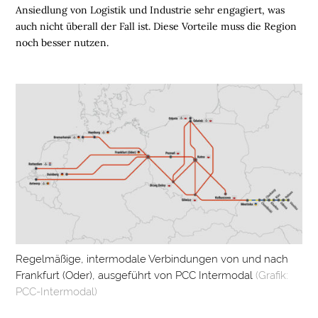
K
Ansiedlung von Logistik und Industrie sehr engagiert, was
E
auch nicht überall der Fall ist. Diese Vorteile muss die Region
I
noch besser nutzen.
T
U
N
T
E
R
N
E
H
M
E
N
Regelmäßige, intermodale Verbindungen von und nach
Frankfurt (Oder), ausgeführt von PCC Intermodal
(Grafik:
W
PCC-Intermodal)
E