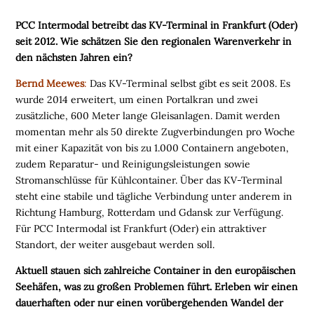
B
I
PCC Intermodal betreibt das KV-Terminal in Frankfurt (Oder)
N
seit 2012. Wie schätzen Sie den regionalen Warenverkehr in
A
den nächsten Jahren ein?
R
Bernd Meewes
:
Das KV-Terminal selbst gibt es seit 2008. Es
E
wurde 2014 erweitert, um einen Portalkran und zwei
M
zusätzliche, 600 Meter lange Gleisanlagen. Damit werden
E
momentan mehr als 50 direkte Zugverbindungen pro Woche
D
mit einer Kapazität von bis zu 1.000 Containern angeboten,
I
zudem Reparatur- und Reinigungsleistungen sowie
E
Stromanschlüsse für Kühlcontainer. Über das KV-Terminal
N
steht eine stabile und tägliche Verbindung unter anderem in
Richtung Hamburg, Rotterdam und Gdansk zur Verfügung.
Für PCC Intermodal ist Frankfurt (Oder) ein attraktiver

Standort, der weiter ausgebaut werden soll.
Aktuell stauen sich zahlreiche Container in den europäischen
D
e
Seehäfen, was zu großen Problemen führt. Erleben wir einen
u
t
dauerhaften oder nur einen vorübergehenden Wandel der
s