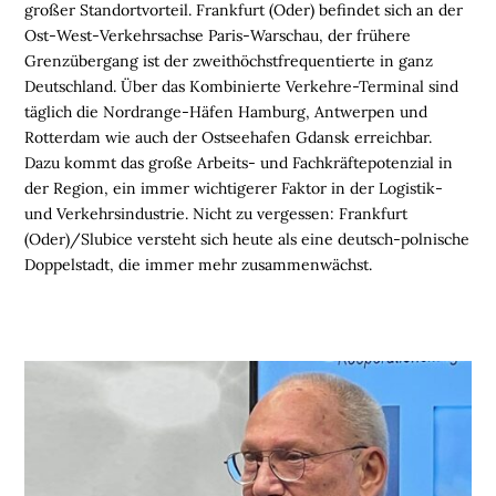
M
großer Standortvorteil. Frankfurt (Oder) befindet sich an der
O
Ost-West-Verkehrsachse Paris-Warschau, der frühere
B
Grenzübergang ist der zweithöchstfrequentierte in ganz
I
Deutschland. Über das Kombinierte Verkehre-Terminal sind
L
täglich die Nordrange-Häfen Hamburg, Antwerpen und
I
Rotterdam wie auch der Ostseehafen Gdansk erreichbar.
E
Dazu kommt das große Arbeits- und Fachkräftepotenzial in
N
der Region, ein immer wichtigerer Faktor in der Logistik-
und Verkehrsindustrie. Nicht zu vergessen: Frankfurt
L
(Oder)/Slubice versteht sich heute als eine deutsch-polnische
O
Doppelstadt, die immer mehr zusammenwächst.
G
I
S
T
I
K
R
E
G