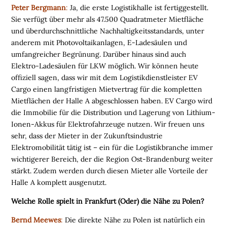
Peter Bergmann
:
Ja, die erste Logistikhalle ist fertiggestellt.
Sie verfügt über mehr als 47.500 Quadratmeter Mietfläche
und überdurchschnittliche Nachhaltigkeitsstandards, unter
anderem mit Photovoltaikanlagen, E-Ladesäulen und
umfangreicher Begrünung. Darüber hinaus sind auch
H
Elektro-Ladesäulen für LKW möglich. Wir können heute
O
offiziell sagen, dass wir mit dem Logistikdienstleister EV
M
Cargo einen langfristigen Mietvertrag für die kompletten
E
Mietflächen der Halle A abgeschlossen haben. EV Cargo wird
die Immobilie für die Distribution und Lagerung von Lithium-
L
Ionen-Akkus für Elektrofahrzeuge nutzen. Wir freuen uns
O
sehr, dass der Mieter in der Zukunftsindustrie
G
Elektromobilität tätig ist – ein für die Logistikbranche immer
I
wichtigerer Bereich, der die Region Ost-Brandenburg weiter
S
stärkt. Zudem werden durch diesen Mieter alle Vorteile der
T
Halle A komplett ausgenutzt.
I
K
Welche Rolle spielt in Frankfurt (Oder) die Nähe zu Polen?
I
M
Bernd Meewes
:
Die direkte Nähe zu Polen ist natürlich ein