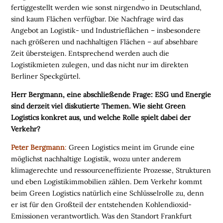
fertiggestellt werden wie sonst nirgendwo in Deutschland,

sind kaum Flächen verfügbar. Die Nachfrage wird das
Angebot an Logistik- und Industrieflächen – insbesondere
D
nach größeren und nachhaltigen Flächen – auf absehbare
e
r
Zeit übersteigen. Entsprechend werden auch die
k
o
Logistikmieten zulegen, und das nicht nur im direkten
s
Berliner Speckgürtel.
t
e
n
Herr Bergmann, eine abschließende Frage: ESG und Energie
l
sind derzeit viel diskutierte Themen. Wie sieht Green
o
s
Logistics konkret aus, und welche Rolle spielt dabei der
e
N
Verkehr?
e
w
Peter Bergmann
:
Green Logistics meint im Grunde eine
s
l
möglichst nachhaltige Logistik, wozu unter anderem
e
t
klimagerechte und ressourceneffiziente Prozesse, Strukturen
t
und eben Logistikimmobilien zählen. Dem Verkehr kommt
e
r
beim Green Logistics natürlich eine Schlüsselrolle zu, denn
➔
er ist für den Großteil der entstehenden Kohlendioxid-
j
e
t
Emissionen verantwortlich. Was den Standort Frankfurt
z
t