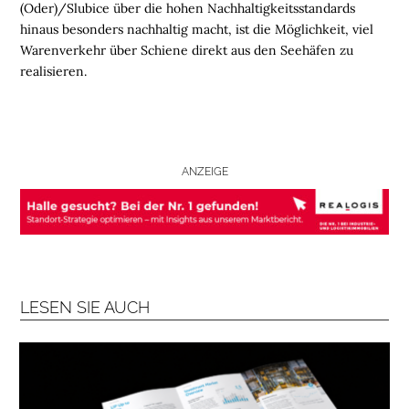
a
(Oder)/Slubice über die hohen Nachhaltigkeitsstandards
b
o
hinaus besonders nachhaltig macht, ist die Möglichkeit, viel
n
n
i
Warenverkehr über Schiene direkt aus den Seehäfen zu
e
r
realisieren.
e
n
ANZEIGE
LESEN SIE AUCH