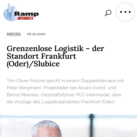
MEDIEN
08.12.2022
Grenzenlose Logistik – der
Standort Frankfurt
(Oder)/Slubice
Tim-Oliver Frische spricht in einem Doppelinterview mit
Peter Bergmann, Projektleiter bei Alcaro Invest, und
Bernd Meewes, Geschäftsführer PCC Intermodal, über
die Vorzüge des Logistikstandortes Frankfurt (Oder).