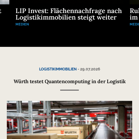
t
LIP Invest: Flächennachfrage nach
Ru
Logistikimmobilien steigt weiter
im
MEDIEN
MEDI
-
29.07.2026
LOGISTIKIMMOBILIEN
Würth testet Quantencomputing in der Logistik