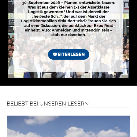
g
30. September 2026 – Planen, entwickeln, bauen:
i
Was ist aus dem kleinen 1×1 der Assetklasse
s
Logistik geworden? Und was ist derzeit der
t
„heißeste Sch…“, der auf dem Markt der
i
Logistikimmobilien diskutiert wird? Freuen Sie sich
k
auf eine Diskussion, die pünktlich zur Expo Real
r
einheizt. Also: Anmelden und mittendrin sein –
e
statt nur daneben.
g
i
o
n
e
WEITERLESEN
n
➔
h
i
e
r
a
n
s
e
h
e
n
BELIEBT BEI UNSEREN LESERN

D
e
r
k
o