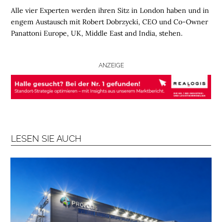
B
Alle vier Experten werden ihren Sitz in London haben und in
R
engem Austausch mit Robert Dobrzycki, CEO und Co-Owner
A
Panattoni Europe, UK, Middle East and India, stehen.
N
C
ANZEIGE
H
E
N
F
O
N
D
LESEN SIE AUCH
S
M
E
N
S
C