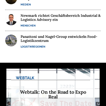
MEDIEN
M
E
Newmark richtet Geschäftsbereich Industrial &
D
Logistics Advisory ein
I
MENSCHEN
E
N
Panattoni und Nagel-Group entwickeln Food-
Logistikzentrum
LOGISTIKREGIONEN

D
e
u
t
s
c
WEBTALK
h
l
a
n
Webtalk: On the Road to Expo
d
Real
s
L
o