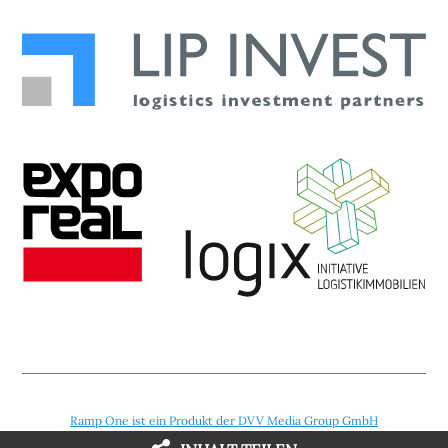
Ramp One ist ein Produkt der DVV Media Group GmbH