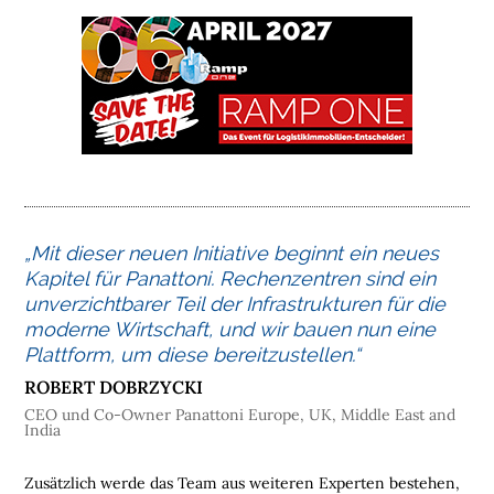
O
M
E
L
O
G
I
S
T
„Mit dieser neuen Initiative beginnt ein neues
I
Kapitel für Panattoni. Rechenzentren sind ein
K
unverzichtbarer Teil der Infrastrukturen für die
I
moderne Wirtschaft, und wir bauen nun eine
M
Plattform, um diese bereitzustellen.“
M
O
ROBERT DOBRZYCKI
B
CEO und Co-Owner Panattoni Europe, UK, Middle East and
India
I
L
I
Zusätzlich werde das Team aus weiteren Experten bestehen,