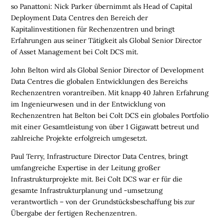
E
so Panattoni: Nick Parker übernimmt als Head of Capital
N
Deployment Data Centres den Bereich der
Kapitalinvestitionen für Rechenzentren und bringt
L
Erfahrungen aus seiner Tätigkeit als Global Senior Director
O
of Asset Management bei Colt DCS mit.
G
John Belton wird als Global Senior Director of Development
I
Data Centres die globalen Entwicklungen des Bereichs
S
Rechenzentren vorantreiben. Mit knapp 40 Jahren Erfahrung
T
im Ingenieurwesen und in der Entwicklung von
I
Rechenzentren hat Belton bei Colt DCS ein globales Portfolio
K
mit einer Gesamtleistung von über 1 Gigawatt betreut und
R
zahlreiche Projekte erfolgreich umgesetzt.
E
G
Paul Terry, Infrastructure Director Data Centres, bringt
I
umfangreiche Expertise in der Leitung großer
O
Infrastrukturprojekte mit. Bei Colt DCS war er für die
N
gesamte Infrastrukturplanung und -umsetzung
E
verantwortlich – von der Grundstücksbeschaffung bis zur
N
Übergabe der fertigen Rechenzentren.