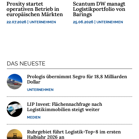
Proxity startet
Scantum DW managt
N
operativen Betrieb in
Logistikportfolio von
T
europäischen Märkten
Barings
E
22.07.2026
|
25.06.2026
|
UNTERNEHMEN
UNTERNEHMEN
R
N
E
H
M
E
DAS NEUESTE
N
Prologis übernimmt Segro für 18,8 Milliarden
Dollar
W
UNTERNEHMEN
E
B
LIP Invest: Flächennachfrage nach
I
Logistikimmobilien steigt weiter
N
MEDIEN
A
R
Ruhrgebiet führt Logistik-Top-8 im ersten
E
Halbjahr 2026 an