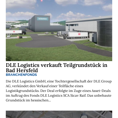
s
t
e
n
l
o
s
e
N
e
w
s
l
e
t
t
e
DLE Logistics verkauft Teilgrundstück in
r
Bad Hersfeld
➔
j
BRANCHENFONDS
e
t
z
Die DLE Logistics GmbH, eine Tochtergesellschaft der DLE Group
t
a
AG, verkündet den Verkauf einer Teilfläche eines
b
o
Logistikgrundstücks. Der Deal erfolgte im Zuge eines Asset-Deals
n
n
im Auftrag des Fonds DLE Logistics SCA Sicav Raif. Das unbebaute
i
e
Grundstück im hessischen...
r
e
n