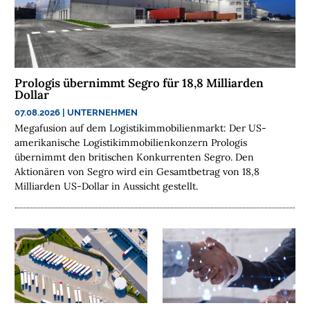
H
E
N
N
Prologis übernimmt Segro für 18,8 Milliarden
A
Dollar
C
07.08.2026
|
UNTERNEHMEN
H
Megafusion auf dem Logistikimmobilienmarkt: Der US-
H
amerikanische Logistikimmobilienkonzern Prologis
A
übernimmt den britischen Konkurrenten Segro. Den
L
Aktionären von Segro wird ein Gesamtbetrag von 18,8
T
Milliarden US-Dollar in Aussicht gestellt.
I
G
K
E
I
T
U