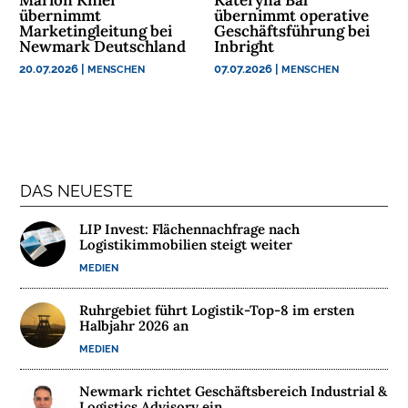
N
übernimmt
übernimmt operative
Marketingleitung bei
Geschäftsführung bei
Newmark Deutschland
Inbright
N
A
20.07.2026
|
07.07.2026
|
MENSCHEN
MENSCHEN
C
H
H
A
L
DAS NEUESTE
T
I
LIP Invest: Flächennachfrage nach
G
Logistikimmobilien steigt weiter
K
MEDIEN
E
I
Ruhrgebiet führt Logistik-Top-8 im ersten
T
Halbjahr 2026 an
MEDIEN
U
N
Newmark richtet Geschäftsbereich Industrial &
T
Logistics Advisory ein