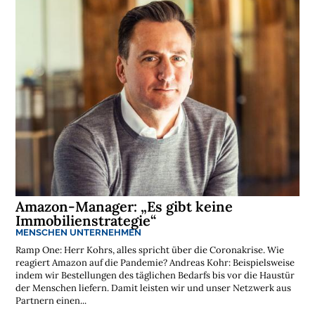
n
l
o
s
e
N
e
w
s
l
e
t
t
e
r
➔
j
e
t
z
t
a
b
Amazon-Manager: „Es gibt keine
o
n
Immobilienstrategie“
n
i
MENSCHEN
UNTERNEHMEN
e
r
e
Ramp One: Herr Kohrs, alles spricht über die Coronakrise. Wie
n
reagiert Amazon auf die Pandemie? Andreas Kohr: Beispielsweise
indem wir Bestellungen des täglichen Bedarfs bis vor die Haustür
der Menschen liefern. Damit leisten wir und unser Netzwerk aus
Partnern einen...