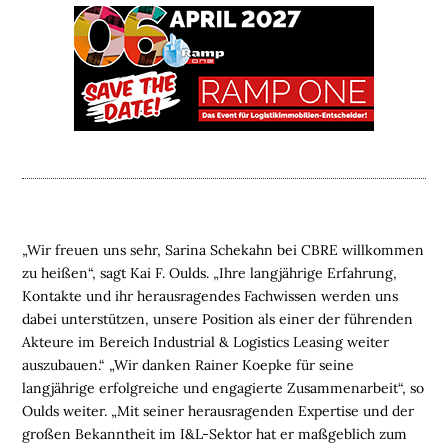
E
L
O
G
I
S
T
I
K
I
„Wir freuen uns sehr, Sarina Schekahn bei CBRE willkommen
M
zu heißen“, sagt Kai F. Oulds. „Ihre langjährige Erfahrung,
M
Kontakte und ihr herausragendes Fachwissen werden uns
O
dabei unterstützen, unsere Position als einer der führenden
B
Akteure im Bereich Industrial & Logistics Leasing weiter
I
auszubauen.“ „Wir danken Rainer Koepke für seine
L
langjährige erfolgreiche und engagierte Zusammenarbeit“, so
I
Oulds weiter. „Mit seiner herausragenden Expertise und der
E
großen Bekanntheit im I&L-Sektor hat er maßgeblich zum
N