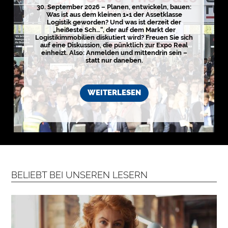
E
30. September 2026 – Planen, entwickeln, bauen:
Was ist aus dem kleinen 1×1 der Assetklasse
D
Logistik geworden? Und was ist derzeit der
I
„heißeste Sch…“, der auf dem Markt der
Logistikimmobilien diskutiert wird? Freuen Sie sich
E
auf eine Diskussion, die pünktlich zur Expo Real
N
einheizt. Also: Anmelden und mittendrin sein –
statt nur daneben.

WEITERLESEN
D
e
u
t
s
c
h
l
a
n
BELIEBT BEI UNSEREN LESERN
d
s
L
o
g
i
s