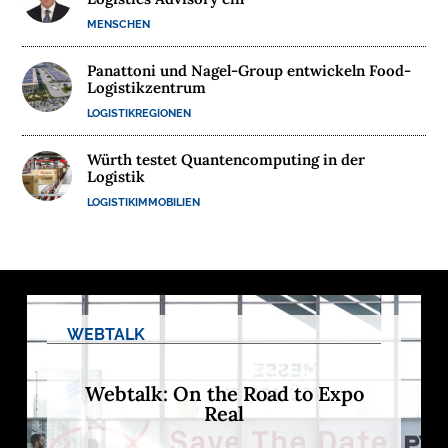
E
MENSCHEN
R
N
Panattoni und Nagel-Group entwickeln Food-
E
Logistikzentrum
H
LOGISTIKREGIONEN
M
E
Würth testet Quantencomputing in der
Logistik
N
LOGISTIKIMMOBILIEN
W
E
B
I
N
WEBTALK
A
R
Webtalk: On the Road to Expo
E
Real
M