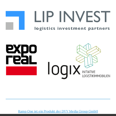
Ramp One ist ein Produkt der DVV Media Group GmbH