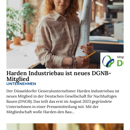
t
i
k
r
e
g
i
o
n
e
n
➔
h
i
e
r
a
n
s
e
h
Harden Industriebau ist neues DGNB-
e
n
Mitglied
UNTERNEHMEN

Der Düsseldorfer General­unternehmer Harden Industriebau ist
neues Mitglied in der Deutschen Gesellschaft für Nachhaltiges
D
Bauen (DNGB). Das teilt das erst im August 2023 gegründete
e
Unternehmen in einer Pressemitteilung mit. Mit der
r
Mitgliedschaft wolle Harden den Bau...
k
o
s
t
e