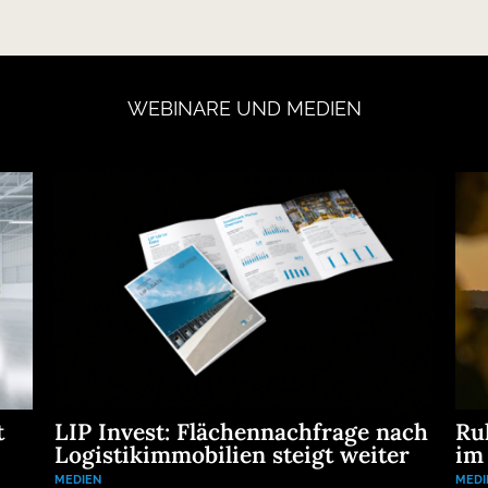
WEBINARE
UND
MEDIEN
t
LIP Invest: Flächennachfrage nach
Ru
Logistikimmobilien steigt weiter
im
MEDIEN
MEDI