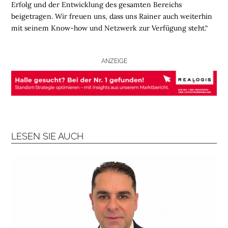
Erfolg und der Entwicklung des gesamten Bereichs
beigetragen. Wir freuen uns, dass uns Rainer auch weiterhin
L
mit seinem Know-how und Netzwerk zur Verfügung steht.“
O
G
I
ANZEIGE
S
T
I
K
R
E
G
LESEN SIE AUCH
I
O
N
E
N
B
R