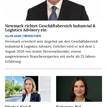
A
N
C
H
Newmark richtet Geschäftsbereich Industrial &
E
Logistics Advisory ein
N
03.08.2026
|
MENSCHEN
F
Newmark erweitert sein Angebot um den Geschäftsbereich
O
Industrial & Logistics Advisory. Geleitet wird er seit dem 1.
N
August 2026 von Armin Herrenschneider, einem
D
ausgewiesenen Branchenexperten mit mehr als 25 Jahren
S
Erfahrung.
M
E
N
S
C
H
E
Marion Knief
Kateryna Bal