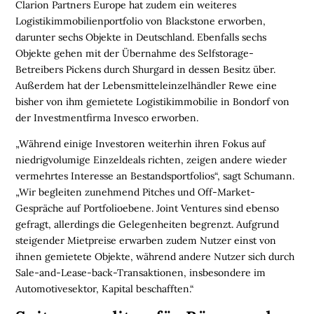
Clarion Partners Europe hat zudem ein weiteres
K
Logistikimmobilienportfolio von Blackstone erworben,
E
darunter sechs Objekte in Deutschland. Ebenfalls sechs
I
Objekte gehen mit der Übernahme des Selfstorage-
T
Betreibers Pickens durch Shurgard in dessen Besitz über.
Außerdem hat der Lebensmitteleinzelhändler Rewe eine
U
bisher von ihm gemietete Logistikimmobilie in Bondorf von
N
der Investmentfirma Invesco erworben.
T
E
„Während einige Investoren weiterhin ihren Fokus auf
R
niedrigvolumige Einzeldeals richten, zeigen andere wieder
N
vermehrtes Interesse an Bestandsportfolios“, sagt Schumann.
E
„Wir begleiten zunehmend Pitches und Off-Market-
H
Gespräche auf Portfolioebene. Joint Ventures sind ebenso
M
gefragt, allerdings die Gelegenheiten begrenzt. Aufgrund
E
steigender Mietpreise erwarben zudem Nutzer einst von
N
ihnen gemietete Objekte, während andere Nutzer sich durch
Sale-and-Lease-back-Transaktionen, insbesondere im
W
Automotivesektor, Kapital beschafften.“
E