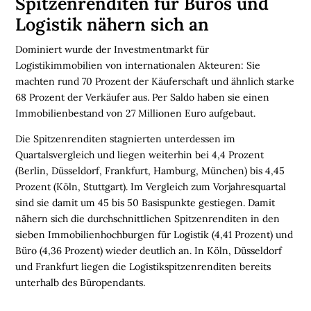
Spitzenrenditen für Büros und
B
Logistik nähern sich an
I
N
Dominiert wurde der Investmentmarkt für
A
Logistikimmobilien von internationalen Akteuren: Sie
R
machten rund 70 Prozent der Käuferschaft und ähnlich starke
E
68 Prozent der Verkäufer aus. Per Saldo haben sie einen
Immobilienbestand von 27 Millionen Euro aufgebaut.
M
E
Die Spitzenrenditen stagnierten unterdessen im
D
Quartalsvergleich und liegen weiterhin bei 4,4 Prozent
I
(Berlin, Düsseldorf, Frankfurt, Hamburg, München) bis 4,45
E
Prozent (Köln, Stuttgart). Im Vergleich zum Vorjahresquartal
N
sind sie damit um 45 bis 50 Basispunkte gestiegen. Damit
nähern sich die durchschnittlichen Spitzenrenditen in den
sieben Immobilienhochburgen für Logistik (4,41 Prozent) und

Büro (4,36 Prozent) wieder deutlich an. In Köln, Düsseldorf
und Frankfurt liegen die Logistikspitzenrenditen bereits
D
e
unterhalb des Büropendants.
u
t
s