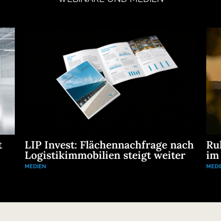
t
LIP Invest: Flächennachfrage nach
Ru
Logistikimmobilien steigt weiter
im
MEDIEN
MEDI