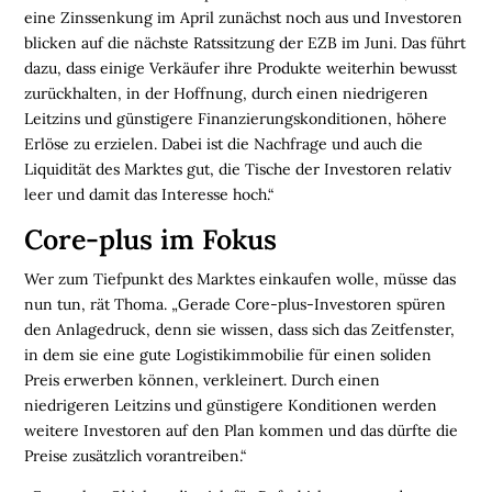
eine Zinssenkung im April zunächst noch aus und Investoren
I
blicken auf die nächste Ratssitzung der EZB im Juni. Das führt
O
dazu, dass einige Verkäufer ihre Produkte weiterhin bewusst
N
zurückhalten, in der Hoffnung, durch einen niedrigeren
E
Leitzins und günstigere Finanzierungskonditionen, höhere
N
Erlöse zu erzielen. Dabei ist die Nachfrage und auch die
B
Liquidität des Marktes gut, die Tische der Investoren relativ
R
leer und damit das Interesse hoch.“
A
Core-plus im Fokus
N
C
Wer zum Tiefpunkt des Marktes einkaufen wolle, müsse das
H
nun tun, rät Thoma. „Gerade Core-plus-Investoren spüren
E
den Anlagedruck, denn sie wissen, dass sich das Zeitfenster,
N
in dem sie eine gute Logistikimmobilie für einen soliden
F
Preis erwerben können, verkleinert. Durch einen
O
niedrigeren Leitzins und günstigere Konditionen werden
N
weitere Investoren auf den Plan kommen und das dürfte die
D
Preise zusätzlich vorantreiben.“
S