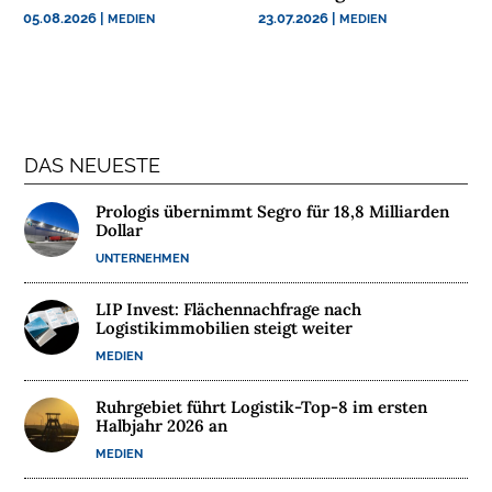
a
b
05.08.2026
|
23.07.2026
|
MEDIEN
MEDIEN
o
n
n
i
e
r
e
n
DAS NEUESTE
Prologis übernimmt Segro für 18,8 Milliarden
Dollar
UNTERNEHMEN
LIP Invest: Flächennachfrage nach
Logistikimmobilien steigt weiter
MEDIEN
Ruhrgebiet führt Logistik-Top-8 im ersten
Halbjahr 2026 an
MEDIEN