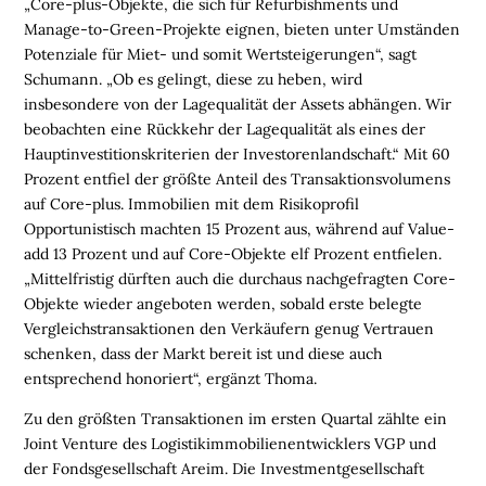
„Core-plus-Objekte, die sich für Refurbishments und
M
Manage-to-Green-Projekte eignen, bieten unter Umständen
E
Potenziale für Miet- und somit Wertsteigerungen“, sagt
N
Schumann. „Ob es gelingt, diese zu heben, wird
S
insbesondere von der Lagequalität der Assets abhängen. Wir
C
beobachten eine Rückkehr der Lagequalität als eines der
H
Hauptinvestitionskriterien der Investorenlandschaft.“ Mit 60
E
Prozent entfiel der größte Anteil des Transaktionsvolumens
N
auf Core-plus. Immobilien mit dem Risikoprofil
Opportunistisch machten 15 Prozent aus, während auf Value-
N
add 13 Prozent und auf Core-Objekte elf Prozent entfielen.
A
„Mittelfristig dürften auch die durchaus nachgefragten Core-
C
Objekte wieder angeboten werden, sobald erste belegte
H
Vergleichstransaktionen den Verkäufern genug Vertrauen
H
schenken, dass der Markt bereit ist und diese auch
A
entsprechend honoriert“, ergänzt Thoma.
L
Zu den größten Transaktionen im ersten Quartal zählte ein
T
Joint Venture des Logistikimmobilienentwicklers VGP und
I
der Fondsgesellschaft Areim. Die Investmentgesellschaft
G