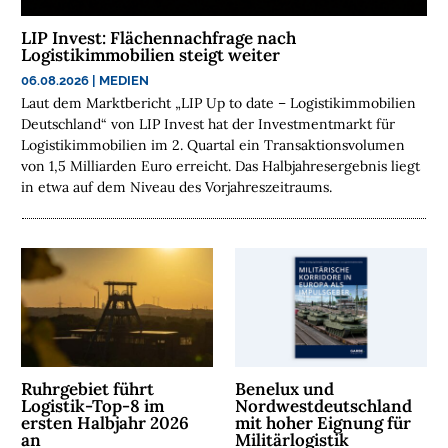

LIP Invest: Flächennachfrage nach
Logistikimmobilien steigt weiter
D
06.08.2026
|
MEDIEN
e
r
Laut dem Marktbericht „LIP Up to date – Logistikimmobilien
k
Deutschland“ von LIP Invest hat der Investmentmarkt für
o
s
Logistikimmobilien im 2. Quartal ein Transaktionsvolumen
t
von 1,5 Milliarden Euro erreicht. Das Halbjahresergebnis liegt
e
n
in etwa auf dem Niveau des Vorjahreszeitraums.
l
o
s
e
N
e
w
s
l
e
t
t
e
r
Ruhrgebiet führt
Benelux und
➔
Logistik-Top-8 im
Nordwestdeutschland
j
e
ersten Halbjahr 2026
mit hoher Eignung für
t
an
Militärlogistik
z
t