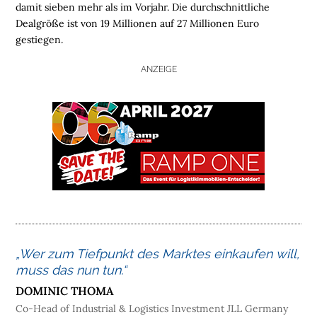
damit sieben mehr als im Vorjahr. Die durchschnittliche
Dealgröße ist von 19 Millionen auf 27 Millionen Euro
gestiegen.
ANZEIGE
H
O
M
E
L
O
G
I
S
T
„Wer zum Tiefpunkt des Marktes einkaufen will,
I
muss das nun tun.“
K
I
DOMINIC THOMA
M
Co-Head of Industrial & Logistics Investment JLL Germany