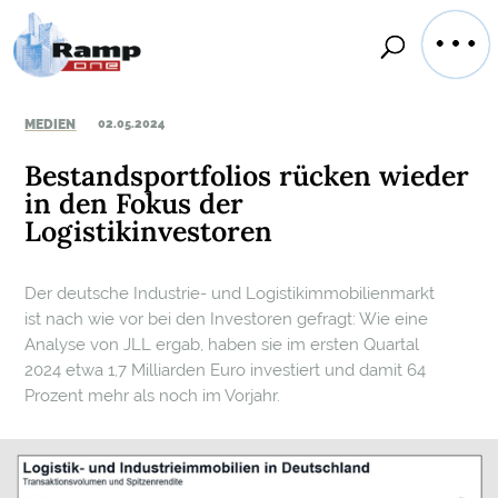
MEDIEN
02.05.2024
Bestandsportfolios rücken wieder
in den Fokus der
Logistikinvestoren
Der deutsche Industrie- und Logistikimmobilienmarkt
ist nach wie vor bei den Investoren gefragt: Wie eine
Analyse von JLL ergab, haben sie im ersten Quartal
2024 etwa 1,7 Milliarden Euro investiert und damit 64
Prozent mehr als noch im Vorjahr.