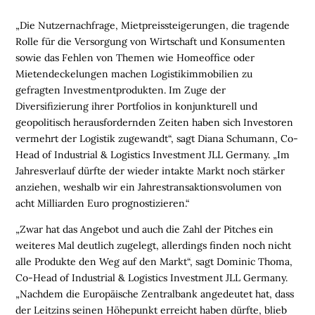
M
O
„Die Nutzernachfrage, Mietpreissteigerungen, die tragende
B
Rolle für die Versorgung von Wirtschaft und Konsumenten
I
sowie das Fehlen von Themen wie Homeoffice oder
L
Mietendeckelungen machen Logistikimmobilien zu
I
gefragten Investmentprodukten. Im Zuge der
E
Diversifizierung ihrer Portfolios in konjunkturell und
N
geopolitisch herausfordernden Zeiten haben sich Investoren
vermehrt der Logistik zugewandt“, sagt Diana Schumann, Co-
L
Head of Industrial & Logistics Investment JLL Germany. „Im
O
Jahresverlauf dürfte der wieder intakte Markt noch stärker
G
anziehen, weshalb wir ein Jahrestransaktionsvolumen von
I
acht Milliarden Euro prognostizieren.“
S
„Zwar hat das Angebot und auch die Zahl der Pitches ein
T
weiteres Mal deutlich zugelegt, allerdings finden noch nicht
I
alle Produkte den Weg auf den Markt“, sagt Dominic Thoma,
K
Co-Head of Industrial & Logistics Investment JLL Germany.
R
„Nachdem die Europäische Zentralbank angedeutet hat, dass
E
der Leitzins seinen Höhepunkt erreicht haben dürfte, blieb
G