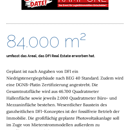
O
M
E
L
84.000 m²
O
G
I
S
umfasst das Areal, das DFI Real Estate erworben hat.
T
I
Geplant ist nach Angaben von DFI ein
K
Niedrigstenergiegebäude nach BEG 40 Standard. Zudem wird
I
eine DGNB-Platin Zertifizierung angestrebt. Die
M
Gesamtnutzfläche wird aus 46.700 Quadratmeter
M
Hallenfläche sowie jeweils 2.000 Quadratmeter Büro- und
O
Mezzaninfläche bestehen. Wesentlicher Baustein des
B
ganzheitlichen DFI-Konzeptes ist der fossilfreie Betrieb der
I
Immobilie. Die großflächig geplante Photovoltaikanlage soll
L
im Zuge von Mieterstrommodellen außerdem zu
I