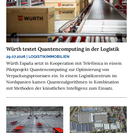
H
E
N
N
A
C
Würth testet Quantencomputing in der Logistik
H
H
29.07.2026
|
LOGISTIKIMMOBILIEN
A
Würth España setzt in Kooperation mit Telefónica in einem
Pilotprojekt Quantencomputing zur Optimierung von
L
Verpackungsprozessen ein. In einem Logistikzentrum im
T
Nordspanien kamen Quantenalgorithmen in Kombination
I
mit Methoden der künstlichen Intelligenz zum Einsatz.
G
K
E
I
T
U