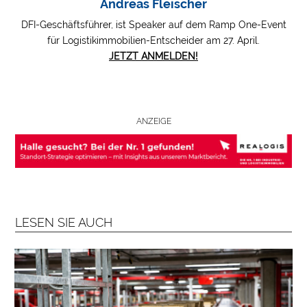
Andreas Fleischer
B
DFI-Geschäftsführer, ist Speaker auf dem Ramp One-Event
R
für Logistikimmobilien-Entscheider am 27. April.
A
JETZT ANMELDEN!
N
C
H
E
ANZEIGE
N
F
O
N
D
S
LESEN SIE AUCH
M
E
N
S
C