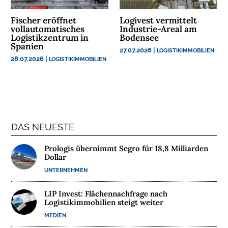
N
Fischer eröffnet
Logivest vermittelt
T
vollautomatisches
Industrie-Areal am
E
Logistikzentrum in
Bodensee
R
Spanien
27.07.2026
|
LOGISTIKIMMOBILIEN
N
28.07.2026
|
LOGISTIKIMMOBILIEN
E
H
M
E
N
DAS NEUESTE
W
Prologis übernimmt Segro für 18,8 Milliarden
E
Dollar
B
UNTERNEHMEN
I
N
LIP Invest: Flächennachfrage nach
A
Logistikimmobilien steigt weiter
R
MEDIEN
E