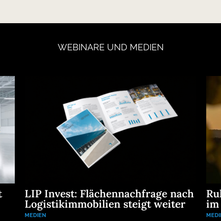
WEBINARE
UND
MEDIEN
t
LIP Invest: Flächennachfrage nach
Ru
Logistikimmobilien steigt weiter
im
MEDIEN
MEDI