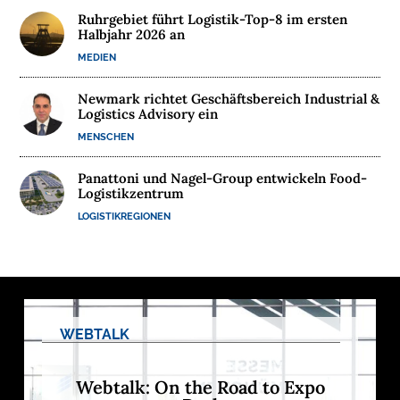
Ruhrgebiet führt Logistik-Top-8 im ersten
M
Halbjahr 2026 an
E
MEDIEN
D
I
Newmark richtet Geschäftsbereich Industrial &
E
Logistics Advisory ein
N
MENSCHEN
Panattoni und Nagel-Group entwickeln Food-

Logistikzentrum
LOGISTIKREGIONEN
D
e
u
t
s
c
h
l
a
WEBTALK
n
d
s
L
Webtalk: On the Road to Expo
o