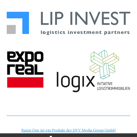
Ramp One ist ein Produkt der DVV Media Group GmbH