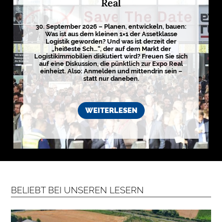
Real
g
i
s
t
30. September 2026 – Planen, entwickeln, bauen:
i
Was ist aus dem kleinen 1×1 der Assetklasse
k
Logistik geworden? Und was ist derzeit der
r
„heißeste Sch…“, der auf dem Markt der
e
Logistikimmobilien diskutiert wird? Freuen Sie sich
g
auf eine Diskussion, die pünktlich zur Expo Real
i
einheizt. Also: Anmelden und mittendrin sein –
o
n
statt nur daneben.
e
n
➔
h
WEITERLESEN
i
e
r
a
n
s
e
h
e
n

BELIEBT BEI UNSEREN LESERN
D
e
r
k
o