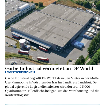
s
t
e
n
l
o
s
e
N
e
w
s
l
e
t
t
e
r
➔
j
Garbe Industrial vermietet an DP World
e
t
z
LOGISTIKREGIONEN
t
a
b
Garbe Industrial begrüßt DP World als neuen Mieter in der Multi-
o
n
User-Immobilie in Wörth an der Isar im Landkreis Landshut. Der
n
i
global agierende Logistikdienstleister wird dort rund 5.000
e
r
Quadratmeter Hallenfläche belegen, um das Warehousing und die
e
n
Kontraktlogistik...