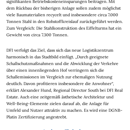
signifikanten Betriebskosteneinsparungen beitragen. Mit
E
dem Rückbau der bisherigen Anlage sollen zudem möglichst
N
viele Baumaterialien recycelt und insbesondere circa 7.000
Tonnen Stahl in den Rohstoffkreislauf zurückgeführt werden.
L
Zum Vergleich: Die Stahlkonstruktion des Eiffelturms hat ein
O
Gewicht von circa 7.300 Tonnen.
G
I
S
DFI verfolgt das Ziel, dass sich das neue Logistikzentrum
T
harmonisch in das Stadtbild einfügt. „Durch geeignete
I
Schallschutzmaßnahmen und die Abwicklung der Verkehre
K
über einen innenliegenden Hof verringern sich die
R
Schallemissionen im Vergleich zur ehemaligen Nutzung
E
deutlich. Davon profitieren insbesondere die Anwohner“,
G
erklärt Alexander Hund, Regional Director South bei DFI Real
I
Estate. Auch eine zeitgemäß ästhetische Architektur und
O
Well-Being-Elemente zielen darauf ab, die Anlage für
N
Umfeld und Nutzer attraktiv zu machen. Es wird eine DGNB-
E
Platin Zertifizierung angestrebt.
N