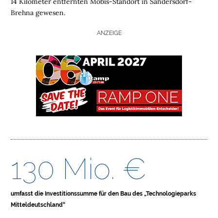
14 Kilometer entfernten Mobis-Standort in Sandersdorf-
O
Brehna gewesen.
M
E
ANZEIGE
L
O
G
I
S
T
I
K
I
M
130 Mio. €
M
O
B
umfasst die Investitionssumme für den Bau des „Technologieparks
I
Mitteldeutschland“
L