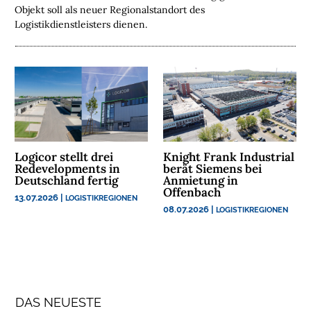
U
Objekt soll als neuer Regionalstandort des
N
Logistikdienstleisters dienen.
T
E
R
N
E
H
M
E
Logicor stellt drei
Knight Frank Industrial
Redevelopments in
berät Siemens bei
N
Deutschland fertig
Anmietung in
Offenbach
13.07.2026
|
LOGISTIKREGIONEN
W
08.07.2026
|
LOGISTIKREGIONEN
E
B
I
N
A
R
DAS NEUESTE