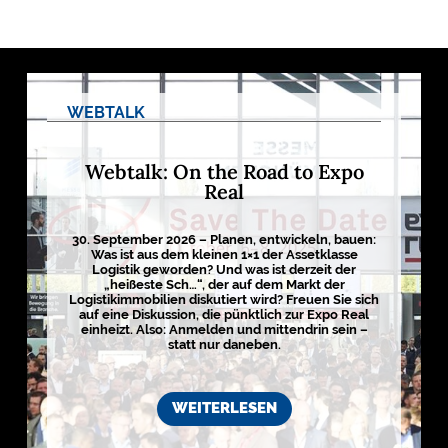
o
g
i
s
t
i
k
r
WEBTALK
e
g
i
o
Webtalk: On the Road to Expo
n
Real
e
n
➔
h
30. September 2026 – Planen, entwickeln, bauen:
i
e
Was ist aus dem kleinen 1×1 der Assetklasse
r
Logistik geworden? Und was ist derzeit der
a
n
„heißeste Sch…“, der auf dem Markt der
s
e
Logistikimmobilien diskutiert wird? Freuen Sie sich
h
auf eine Diskussion, die pünktlich zur Expo Real
e
n
einheizt. Also: Anmelden und mittendrin sein –
statt nur daneben.

D
WEITERLESEN
e
r