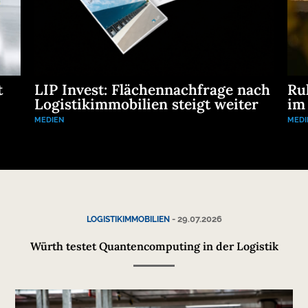
t
LIP Invest: Flächennachfrage nach
Ru
Logistikimmobilien steigt weiter
im
MEDIEN
MEDI
-
29.07.2026
LOGISTIKIMMOBILIEN
Würth testet Quantencomputing in der Logistik