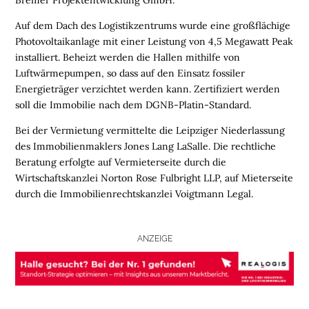
Auf dem Dach des Logistikzentrums wurde eine großflächige
B
Photovoltaikanlage mit einer Leistung von 4,5 Megawatt Peak
R
installiert. Beheizt werden die Hallen mithilfe von
A
Luftwärmepumpen, so dass auf den Einsatz fossiler
N
Energieträger verzichtet werden kann. Zertifiziert werden
C
soll die Immobilie nach dem DGNB-Platin-Standard.
H
E
Bei der Vermietung vermittelte die Leipziger Niederlassung
N
des Immobilienmaklers Jones Lang LaSalle. Die rechtliche
F
Beratung erfolgte auf Vermieterseite durch die
O
Wirtschaftskanzlei Norton Rose Fulbright LLP, auf Mieterseite
N
durch die Immobilienrechtskanzlei Voigtmann Legal.
D
S
ANZEIGE
M
E
N
S