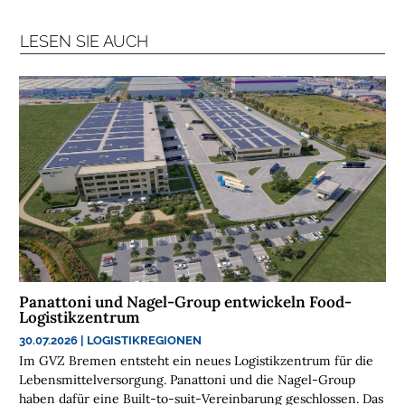
C
H
LESEN SIE AUCH
E
N
N
A
C
H
H
A
L
T
I
G
Panattoni und Nagel-Group entwickeln Food-
K
Logistikzentrum
E
30.07.2026
|
LOGISTIKREGIONEN
I
Im GVZ Bremen entsteht ein neues Logistikzentrum für die
T
Lebensmittelversorgung. Panattoni und die Nagel-Group
haben dafür eine Built-to-suit-Vereinbarung geschlossen. Das