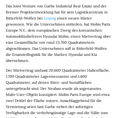
Das Joint Venture von Garbe Industrial Real Estate und der
Bremer Projektentwicklung hat für sein Logistikzentrum in
Bitterfeld-Wolfen bei
Leipzig
einen neuen Mieter
gewonnen. Wie die Unternehmen mitteilen, hat Mobis Parts
Europe N.V., dem europäischen Zweig des koreanischen
Automobilzulieferers Hyundai Mobis, einen Mietvertrag über
eine Gesamtfläche von rund 23.700 Quadratmetern
abgeschlossen. Das Unternehmen soll in Bitterfeld-Wolfen
die Ersatzteillogistik für die Marken Hyundai und Kia
übernehmen.
Der Mietvertrag umfasst 20.600 Quadratmeter Hallenfläche,
1.700 Quadratmeter Lagermezzanine und 1.400
Quadratmeter, auf denen Büro- und Sozialflächen
untergebracht sind. Der Neubau wurde als sogenanntes
Multi-User-Objekt konzipiert. Mobis Parts Europe wird etwa
zwei Drittel der Fläche nutzen. Ausschlaggebend für die
Vermietung seien laut Garbe neben der sofortigen
Verfügbarkeit die verkehrsgünstige Lage und die Nähe zum
H