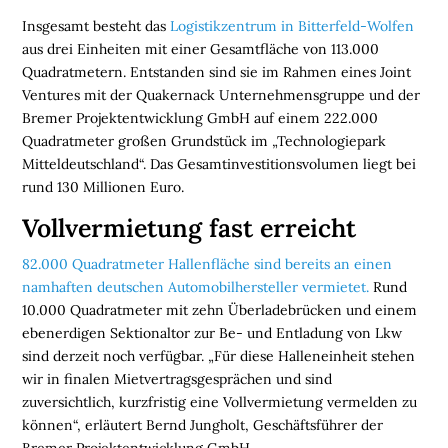
I
Insgesamt besteht das
Logistikzentrum in Bitterfeld-Wolfen
E
aus drei Einheiten mit einer Gesamtfläche von 113.000
N
Quadratmetern. Entstanden sind sie im Rahmen eines Joint
Ventures mit der Quakernack Unternehmensgruppe und der
L
Bremer Projektentwicklung GmbH auf einem 222.000
O
Quadratmeter großen Grundstück im „Technologiepark
G
Mitteldeutschland“. Das Gesamtinvestitionsvolumen liegt bei
I
rund 130 Millionen Euro.
S
T
Vollvermietung fast erreicht
I
K
82.000 Quadratmeter Hallenfläche sind bereits an einen
R
namhaften deutschen Automobilhersteller vermietet.
Rund
E
10.000 Quadratmeter mit zehn Überladebrücken und einem
G
ebenerdigen Sektionaltor zur Be- und Entladung von Lkw
I
sind derzeit noch verfügbar. „Für diese Halleneinheit stehen
O
wir in finalen Mietvertragsgesprächen und sind
N
zuversichtlich, kurzfristig eine Vollvermietung vermelden zu
E
können“, erläutert Bernd Jungholt, Geschäftsführer der
N
Bremer Projektentwicklung GmbH.