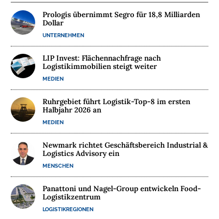
E
Prologis übernimmt Segro für 18,8 Milliarden
Dollar
M
UNTERNEHMEN
E
D
LIP Invest: Flächennachfrage nach
I
Logistikimmobilien steigt weiter
E
MEDIEN
N
Ruhrgebiet führt Logistik-Top-8 im ersten
Halbjahr 2026 an

MEDIEN
D
e
Newmark richtet Geschäftsbereich Industrial &
u
Logistics Advisory ein
t
s
MENSCHEN
c
h
l
Panattoni und Nagel-Group entwickeln Food-
a
Logistikzentrum
n
d
LOGISTIKREGIONEN
s
L