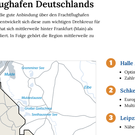
lughafen Deutschlands
 die gute Anbindung über den Frachtflughafen
entwickelt sich diese zum wichtigen Drehkreuz für
t sich mittlerweile hinter Frankfurt (Main) als
iert. In Folge gehört die Region mittlerweile zu
Halle
Opti
Zahl
Schke
Euro
Mult
Leipz
Nähe