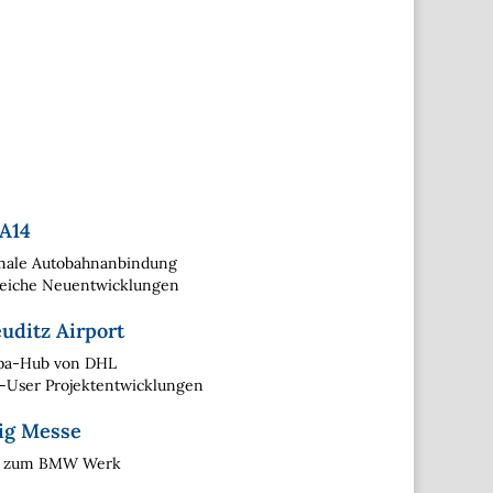
 A14
male Autobahnanbindung
reiche Neuentwicklungen
uditz Airport
pa-Hub von DHL
i-User Projektentwicklungen
ig Messe
 zum BMW Werk