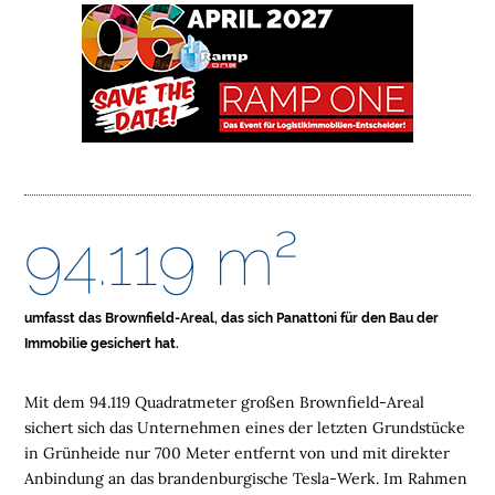
O
M
E
L
O
G
I
S
T
94.119 m²
I
K
I
umfasst das Brownfield-Areal, das sich Panattoni für den Bau der
M
Immobilie gesichert hat.
M
O
Mit dem 94.119 Quadratmeter großen Brownfield-Areal
B
sichert sich das Unternehmen eines der letzten Grundstücke
I
in Grünheide nur 700 Meter entfernt von und mit direkter
L
Anbindung an das brandenburgische Tesla-Werk. Im Rahmen
I