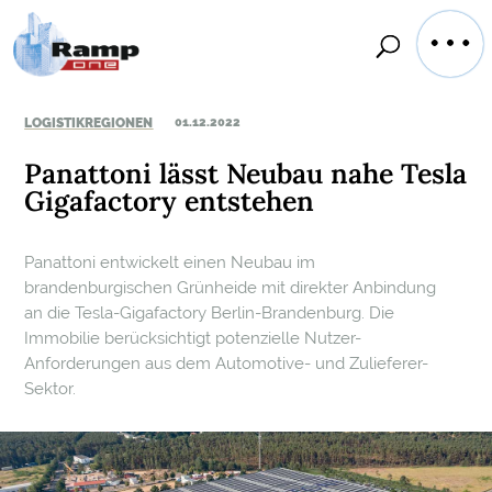
LOGISTIKREGIONEN
01.12.2022
Panattoni lässt Neubau nahe Tesla
Gigafactory entstehen
Panattoni entwickelt einen Neubau im
brandenburgischen Grünheide mit direkter Anbindung
an die Tesla-Gigafactory Berlin-Brandenburg. Die
Immobilie berücksichtigt potenzielle Nutzer-
Anforderungen aus dem Automotive- und Zulieferer-
Sektor.