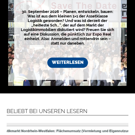
g
i
s
30. September 2026 – Planen, entwickeln, bauen:
t
Was ist aus dem kleinen 1×1 der Assetklasse
i
Logistik geworden? Und was ist derzeit der
k
„heißeste Sch…“, der auf dem Markt der
r
Logistikimmobilien diskutiert wird? Freuen Sie sich
e
auf eine Diskussion, die pünktlich zur Expo Real
g
einheizt. Also: Anmelden und mittendrin sein –
i
statt nur daneben.
o
n
e
n
WEITERLESEN
➔
h
i
e
r
a
n
s
e
h
e
n

BELIEBT BEI UNSEREN LESERN
D
e
r
k
o