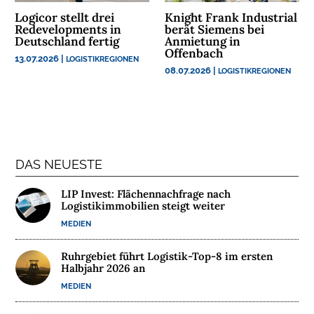
N
Logicor stellt drei
Knight Frank Industrial
Redevelopments in
berät Siemens bei
T
Deutschland fertig
Anmietung in
E
Offenbach
13.07.2026
|
LOGISTIKREGIONEN
R
08.07.2026
|
LOGISTIKREGIONEN
N
E
H
M
E
N
DAS NEUESTE
LIP Invest: Flächennachfrage nach
W
Logistikimmobilien steigt weiter
E
MEDIEN
B
I
Ruhrgebiet führt Logistik-Top-8 im ersten
N
Halbjahr 2026 an
A
MEDIEN
R
E