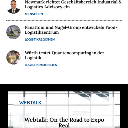
Newmark richtet Geschäftsbereich Industrial &
Logistics Advisory ein
M
MENSCHEN
E
D
Panattoni und Nagel-Group entwickeln Food-
I
Logistikzentrum
E
LOGISTIKREGIONEN
N
Würth testet Quantencomputing in der
Logistik

LOGISTIKIMMOBILIEN
D
e
u
t
s
c
h
l
WEBTALK
a
n
d
s
Webtalk: On the Road to Expo
L
Real
o