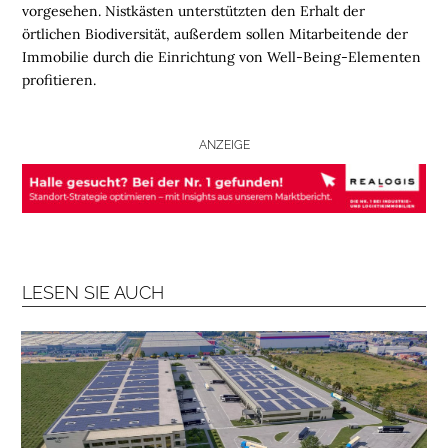
vorgesehen. Nistkästen unterstützten den Erhalt der
B
örtlichen Biodiversität, außerdem sollen Mitarbeitende der
R
Immobilie durch die Einrichtung von Well-Being-Elementen
A
profitieren.
N
C
H
ANZEIGE
E
N
F
O
N
D
LESEN SIE AUCH
S
M
E
N
S
C