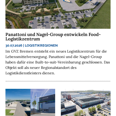
H
E
N
N
A
Panattoni und Nagel-Group entwickeln Food-
C
Logistikzentrum
H
30.07.2026
|
LOGISTIKREGIONEN
H
Im GVZ Bremen entsteht ein neues Logistikzentrum für die
A
Lebensmittelversorgung. Panattoni und die Nagel-Group
L
haben dafür eine Built-to-suit-Vereinbarung geschlossen. Das
Objekt soll als neuer Regionalstandort des
T
Logistikdienstleisters dienen.
I
G
K
E
I
T
U