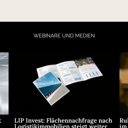
WEBINARE
UND
MEDIEN
t
LIP Invest: Flächennachfrage nach
Ru
Logistikimmobilien steigt weiter
im