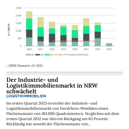
s
t
e
n
l
o
s
e
N
e
w
s
l
e
t
t
e
r
Der Industrie- und
➔
j
e
Logistikimmobilienmarkt in NRW
t
z
schwächelt
t
a
LOGISTIKIMMOBILIEN
b
o
n
Im ersten Quartal 2023 erreichte der Industrie- und
n
i
Logistikimmobilienmarkt von Nordrhein-Westfalen einen
e
r
Flächenumsatz von 183.000 Quadratmetern. Verglichen mit dem
e
n
ersten Quartal 2022 war dies ein Rückgang um 65 Prozent.
Rückläufig war sowohl der Flächenumsatz von...