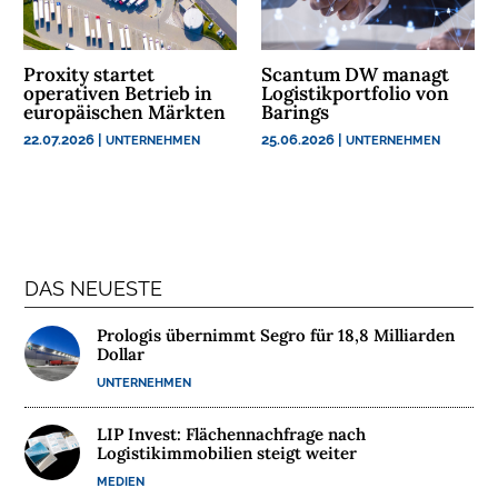
N
N
Proxity startet
Scantum DW managt
A
operativen Betrieb in
Logistikportfolio von
europäischen Märkten
Barings
C
H
22.07.2026
|
25.06.2026
|
UNTERNEHMEN
UNTERNEHMEN
H
A
L
T
I
DAS NEUESTE
G
K
Prologis übernimmt Segro für 18,8 Milliarden
E
Dollar
I
UNTERNEHMEN
T
LIP Invest: Flächennachfrage nach
U
Logistikimmobilien steigt weiter
N
MEDIEN
T