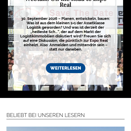
E
Real
D
I
30. September 2026 – Planen, entwickeln, bauen:
Was ist aus dem kleinen 1×1 der Assetklasse
E
Logistik geworden? Und was ist derzeit der
N
„heißeste Sch…“, der auf dem Markt der
Logistikimmobilien diskutiert wird? Freuen Sie sich
auf eine Diskussion, die pünktlich zur Expo Real
einheizt. Also: Anmelden und mittendrin sein –

statt nur daneben.
D
e
WEITERLESEN
u
t
s
c
h
l
a
n
d
s
L
BELIEBT BEI UNSEREN LESERN
o
g
i
s