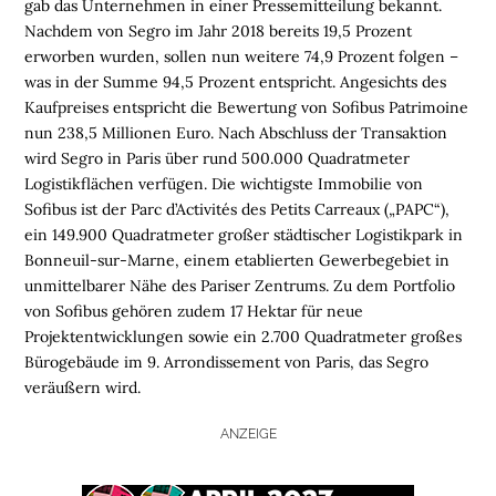
gab das Unternehmen in einer Pressemitteilung bekannt.
Nachdem von Segro im Jahr 2018 bereits 19,5 Prozent
erworben wurden, sollen nun weitere 74,9 Prozent folgen –
was in der Summe 94,5 Prozent entspricht. Angesichts des
Kaufpreises entspricht die Bewertung von Sofibus Patrimoine
nun 238,5 Millionen Euro. Nach Abschluss der Transaktion
wird Segro in Paris über rund 500.000 Quadratmeter
Logistikflächen verfügen. Die wichtigste Immobilie von
Sofibus ist der Parc d’Activités des Petits Carreaux („PAPC“),
ein 149.900 Quadratmeter großer städtischer Logistikpark in
Bonneuil-sur-Marne, einem etablierten Gewerbegebiet in
unmittelbarer Nähe des Pariser Zentrums. Zu dem Portfolio
von Sofibus gehören zudem 17 Hektar für neue
Projektentwicklungen sowie ein 2.700 Quadratmeter großes
Bürogebäude im 9. Arrondissement von Paris, das Segro
veräußern wird.
H
ANZEIGE
O
M