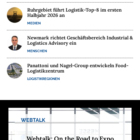
E
Ruhrgebiet führt Logistik-Top-8 im ersten
R
Halbjahr 2026 an
N
MEDIEN
E
H
Newmark richtet Geschäftsbereich Industrial &
M
Logistics Advisory ein
E
MENSCHEN
N
Panattoni und Nagel-Group entwickeln Food-
Logistikzentrum
W
LOGISTIKREGIONEN
E
B
I
N
A
R
WEBTALK
E
M
Webtalk: On the Road to Expo