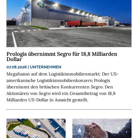
A
N
C
H
E
N
F
Prologis übernimmt Segro für 18,8 Milliarden
O
Dollar
N
07.08.2026
|
UNTERNEHMEN
D
Megafusion auf dem Logistikimmobilienmarkt: Der US-
S
amerikanische Logistikimmobilienkonzern Prologis
übernimmt den britischen Konkurrenten Segro. Den
M
Aktionären von Segro wird ein Gesamtbetrag von 18,8
E
Milliarden US-Dollar in Aussicht gestellt.
N
S
C
H
E