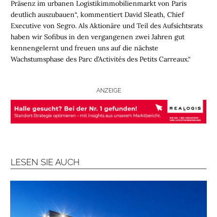
Präsenz im urbanen Logistikimmobilienmarkt von Paris
deutlich auszubauen“, kommentiert David Sleath, Chief
L
Executive von Segro. Als Aktionäre und Teil des Aufsichtsrats
O
haben wir Sofibus in den vergangenen zwei Jahren gut
G
kennengelernt und freuen uns auf die nächste
I
Wachstumsphase des Parc d’Activités des Petits Carreaux.“
S
T
I
ANZEIGE
K
R
E
G
I
O
LESEN SIE AUCH
N
E
N
B
R