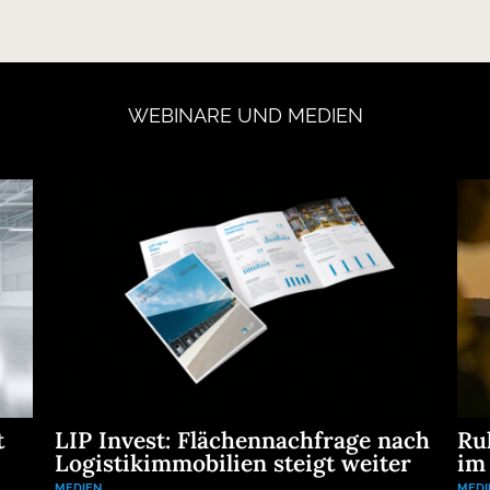
WEBINARE
UND
MEDIEN
t
LIP Invest: Flächennachfrage nach
Ru
Logistikimmobilien steigt weiter
im
MEDIEN
MEDI