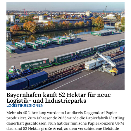
n
l
o
s
e
N
e
w
s
l
e
t
t
e
r
➔
j
e
t
z
t
a
b
o
n
n
Bayernhafen kauft 52 Hektar für neue
i
e
Logistik- und Industrieparks
r
e
n
LOGISTIKREGIONEN
Mehr als 40 Jahre lang wurde im Landkreis Deggendorf Papier
produziert. Zum Jahresende 2023 wurde die Papierfabrik Plattling
dauerhaft geschlossen. Nun hat der finnische Papierkonzern UPM
das rund 52 Hektar große Areal, zu dem verschiedene Gebäude