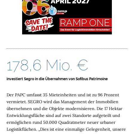
E
L
O
G
I
S
T
I
178,6 Mio. €
K
I
M
investiert Segro in die Übernahmen von Sofibus Patrimoine
M
O
Der PAPC umfasst 35 Mieteinheiten und ist zu 96 Prozent
B
vermietet. SEGRO wird das Management der Immobilien
I
übernehmen und die Objekte modernisieren. Die 17 Hektar
L
Entwicklungsfläche sind auf zwei Standorte aufgeteilt und
I
ermöglichen rund 50.000 Quadratmeter neuer urbaner
E
Logistikflächen. „Dies ist eine einmalige Gelegenheit, unsere
N