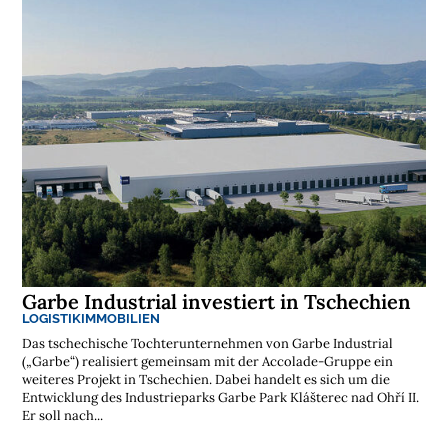
t
i
k
r
e
g
i
o
n
e
n
➔
h
i
e
r
a
n
s
e
h
e
n

Garbe Industrial investiert in Tschechien
LOGISTIKIMMOBILIEN
Das tschechische Tochterunternehmen von Garbe Industrial
D
e
(„Garbe“) realisiert gemeinsam mit der Accolade-Gruppe ein
r
weiteres Projekt in Tschechien. Dabei handelt es sich um die
k
Entwicklung des Industrieparks Garbe Park Klášterec nad Ohří II.
o
s
Er soll nach...
t
e