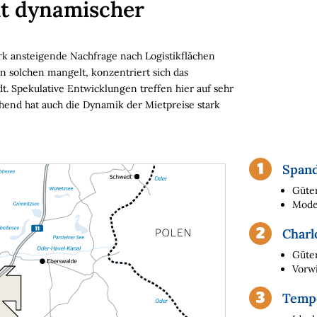
it dynamischer
rk ansteigende Nachfrage nach Logistikflächen
an solchen mangelt, konzentriert sich das
. Spekulative Entwicklungen treffen hier auf sehr
end hat auch die Dynamik der Mietpreise stark
Span
Güte
Moder
Charl
Güte
Vorw
Temp