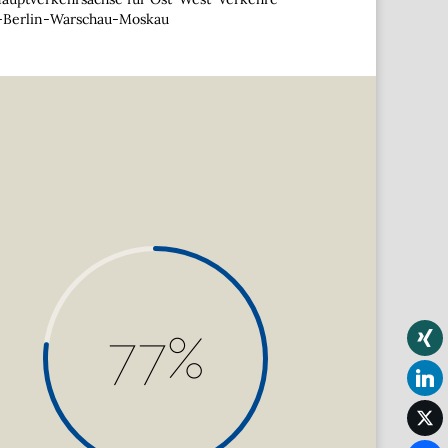
s-Berlin-Warschau-Moskau
77
%