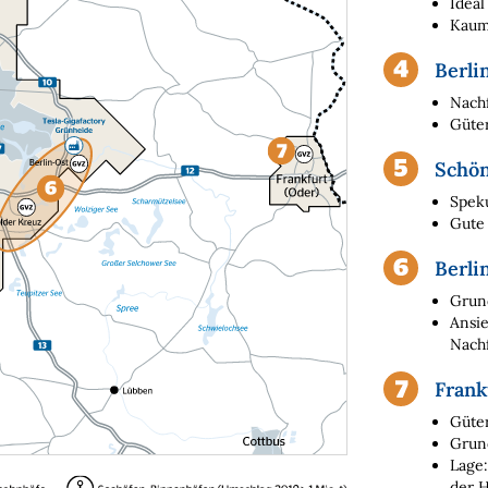
Ideal
Kaum
Berli
Nachf
Güte
Schön
Speku
Gute 
Berli
Grund
Ansie
Nach
Frank
Güte
Grund
Lage:
der 