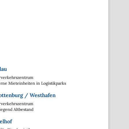
dau
rverkehrszentrum
ne Mieteinheiten in Logistikparks
ottenburg / Westhafen
rverkehrszentrum
iegend Altbestand
elhof