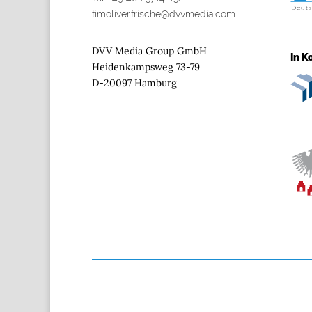
timoliver.frische@dvvmedia.com
DVV Media Group GmbH
In K
Heidenkampsweg 73-79
D-20097 Hamburg