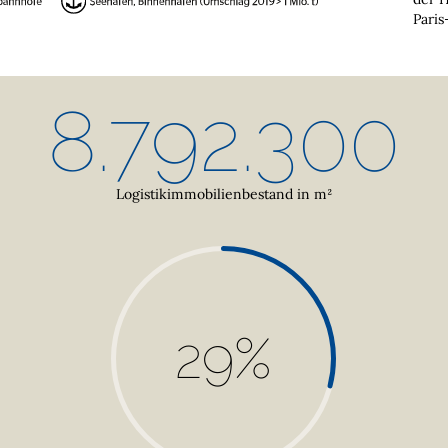
Pari
8.792.300
Logistikimmobilienbestand in m²
29
%