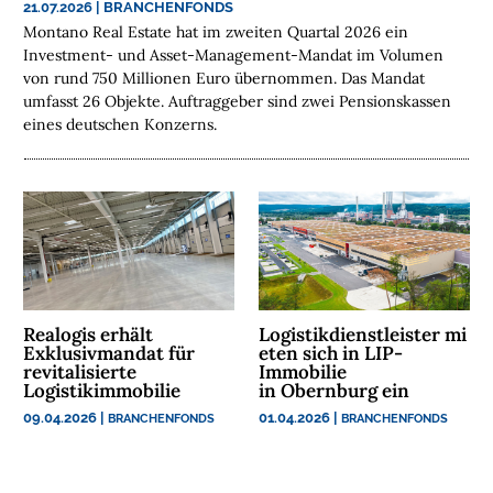
21.07.2026
|
BRANCHENFONDS
E
Montano Real Estate hat im zweiten Quartal 2026 ein
N
Investment- und Asset-Management-Mandat im Volumen
von rund 750 Millionen Euro übernommen. Das Mandat
N
umfasst 26 Objekte. Auftraggeber sind zwei Pensionskassen
A
eines deutschen Konzerns.
C
H
H
A
L
T
I
G
Realogis erhält
Logistikdienstleister mi
K
Exklusivmandat für
eten sich in LIP-
E
revitalisierte
Immobilie
Logistikimmobilie
in Obernburg ein
I
T
09.04.2026
|
01.04.2026
|
BRANCHENFONDS
BRANCHENFONDS
U
N