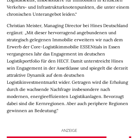
N
Verkehrs- und Infrastrukturknotenpunkten, die unter einem
chronischen Unterangebot leiden.“
L
Christian Meister, Managing Director bei Hines Deutschland
O
ergänzt: „Mit dieser hervorragend angebundenen und
G
strategisch gelegenen Immobilie erweitern wir nach dem
I
Erwerb der Core-Logistikimmobilie ESSENtials in Essen
S
vergangenes Jahr das Engagement im deutschen
T
Logistikportfolio für den HECF. Damit unterstreicht Hines
I
sein Engagement in der Assetklasse und spiegelt die derzeit
K
attraktive Dynamik auf dem deutschen
R
Logistikinvestmentmarkt wider. Getragen wird die Erholung
E
durch die wachsende Nachfrage insbesondere nach
G
modernen, energieeffizienten Logistikanlagen. Bevorzugt
I
dabei sind die Kernregionen. Aber auch periphere Regionen
O
gewinnen an Bedeutung.“
N
E
N
ANZEIGE