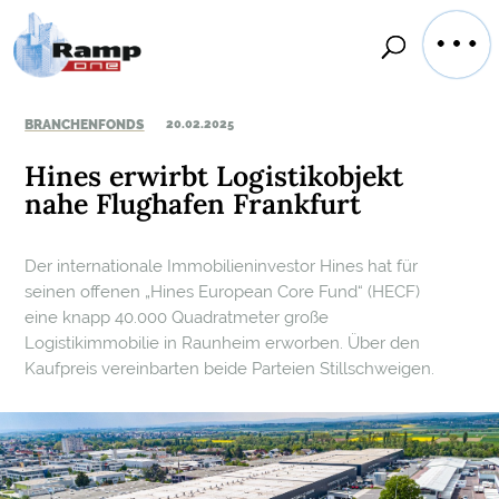
BRANCHENFONDS
20.02.2025
Hines erwirbt Logistikobjekt
nahe Flughafen Frankfurt
Der internationale Immobilieninvestor Hines hat für
seinen offenen „Hines European Core Fund“ (HECF)
eine knapp 40.000 Quadratmeter große
Logistikimmobilie in Raunheim erworben. Über den
Kaufpreis vereinbarten beide Parteien Stillschweigen.