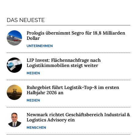
T
E
DAS NEUESTE
R
N
Prologis übernimmt Segro für 18,8 Milliarden
E
Dollar
H
UNTERNEHMEN
M
E
LIP Invest: Flächennachfrage nach
N
Logistikimmobilien steigt weiter
MEDIEN
W
E
Ruhrgebiet führt Logistik-Top-8 im ersten
Halbjahr 2026 an
B
I
MEDIEN
N
Newmark richtet Geschäftsbereich Industrial &
A
Logistics Advisory ein
R
MENSCHEN
E