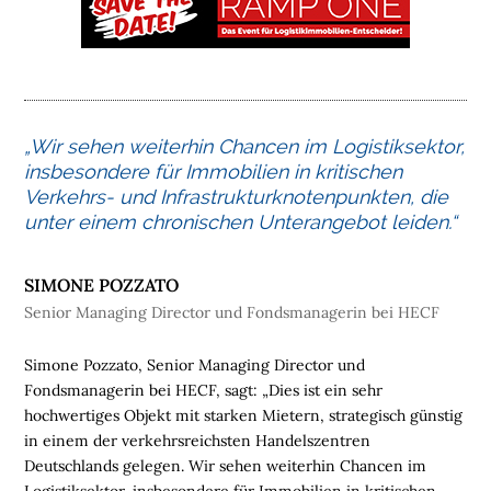
M
E
L
O
G
„Wir sehen weiterhin Chancen im Logistiksektor,
I
insbesondere für Immobilien in kritischen
S
Verkehrs- und Infrastrukturknotenpunkten, die
T
unter einem chronischen Unterangebot leiden.“
I
K
SIMONE POZZATO
I
M
Senior Managing Director und Fondsmanagerin bei HECF
M
O
Simone Pozzato, Senior Managing Director und
B
Fondsmanagerin bei HECF, sagt: „Dies ist ein sehr
I
hochwertiges Objekt mit starken Mietern, strategisch günstig
L
in einem der verkehrsreichsten Handelszentren
I
Deutschlands gelegen. Wir sehen weiterhin Chancen im
E
Logistiksektor, insbesondere für Immobilien in kritischen