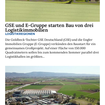
t
e
n
l
o
s
e
GSE und E-Gruppe starten Bau von drei
N
e
Logistikimmobilien
w
LOGISTIKREGIONEN
s
l
Die Goldbeck-Tochter GSE Deutschland (GSE) und die Engler
e
Immobilien Gruppe (E-Gruppe) verkünden den Baustart für ein
t
t
gemeinsames Großprojekt. Auf einer Fläche von 150.000
e
Quadratmetern sollen bis zum kommenden Sommer parallel drei
r
Logistikhallen im größten...
➔
j
e
t
z
t
a
b
o
n
n
i
e
r
e
n