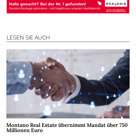
B
R
A
N
C
H
LESEN SIE AUCH
E
N
F
O
N
D
S
M
E
N
S
Montano Real Estate übernimmt Mandat über 750
C
Millionen Euro
H