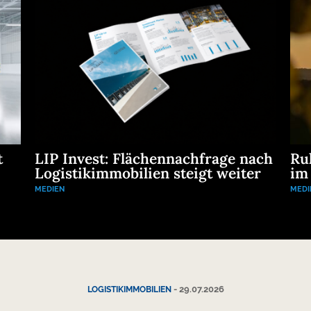
t
LIP Invest: Flächennachfrage nach
Ru
Logistikimmobilien steigt weiter
im
MEDIEN
MEDI
-
29.07.2026
LOGISTIKIMMOBILIEN