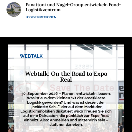
Panattoni und Nagel-Group entwickeln Food-
M
Logistikzentrum
E
LOGISTIKREGIONEN
D
I
E
N
WEBTALK

D
Webtalk: On the Road to Expo
e
Real
u
t
s
c
30. September 2026 – Planen, entwickeln, bauen:
h
Was ist aus dem kleinen 1×1 der Assetklasse
l
Logistik geworden? Und was ist derzeit der
a
„heißeste Sch…“, der auf dem Markt der
n
Logistikimmobilien diskutiert wird? Freuen Sie sich
d
auf eine Diskussion, die pünktlich zur Expo Real
s
einheizt. Also: Anmelden und mittendrin sein –
L
o
statt nur daneben.
g