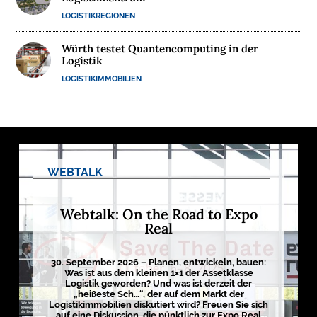
LOGISTIKREGIONEN
M
E
Würth testet Quantencomputing in der
D
Logistik
I
LOGISTIKIMMOBILIEN
E
N

WEBTALK
D
e
u
t
Webtalk: On the Road to Expo
s
Real
c
h
l
a
30. September 2026 – Planen, entwickeln, bauen:
n
Was ist aus dem kleinen 1×1 der Assetklasse
d
Logistik geworden? Und was ist derzeit der
s
„heißeste Sch…“, der auf dem Markt der
L
o
Logistikimmobilien diskutiert wird? Freuen Sie sich
g
auf eine Diskussion, die pünktlich zur Expo Real