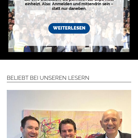
i
einheizt. Also: Anmelden und mittendrin sein –
s
statt nur daneben.
t
i
k
r
WEITERLESEN
e
g
i
o
n
e
n
➔
h
i
e
r
a
BELIEBT BEI UNSEREN LESERN
n
s
e
h
e
n

D
e
r
k
o