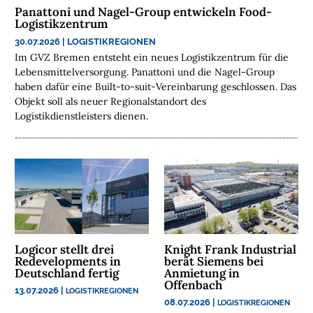
Panattoni und Nagel-Group entwickeln Food-
E
Logistikzentrum
N
30.07.2026
|
LOGISTIKREGIONEN
Im GVZ Bremen entsteht ein neues Logistikzentrum für die
N
Lebensmittelversorgung. Panattoni und die Nagel-Group
A
haben dafür eine Built-to-suit-Vereinbarung geschlossen. Das
C
Objekt soll als neuer Regionalstandort des
H
Logistikdienstleisters dienen.
H
A
L
T
I
G
K
E
Logicor stellt drei
Knight Frank Industrial
I
Redevelopments in
berät Siemens bei
T
Deutschland fertig
Anmietung in
Offenbach
13.07.2026
|
LOGISTIKREGIONEN
U
08.07.2026
|
LOGISTIKREGIONEN