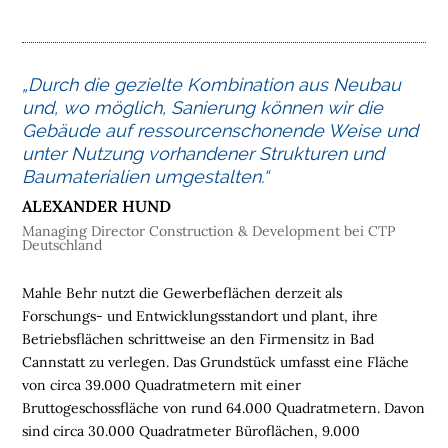
M
E
„Durch die gezielte Kombination aus Neubau
L
und, wo möglich, Sanierung können wir die
O
Gebäude auf ressourcenschonende Weise und
G
unter Nutzung vorhandener Strukturen und
I
Baumaterialien umgestalten.“
S
T
ALEXANDER HUND
I
Managing Director Construction & Development bei CTP
Deutschland
K
I
M
Mahle Behr nutzt die Gewerbeflächen derzeit als
M
Forschungs- und Entwicklungsstandort und plant, ihre
O
Betriebsflächen schrittweise an den Firmensitz in Bad
B
Cannstatt zu verlegen. Das Grundstück umfasst eine Fläche
I
von circa 39.000 Quadratmetern mit einer
L
Bruttogeschossfläche von rund 64.000 Quadratmetern. Davon
I
sind circa 30.000 Quadratmeter Büroflächen, 9.000