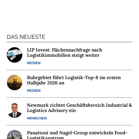
N
T
E
R
N
DAS NEUESTE
E
H
LIP Invest: Flächennachfrage nach
M
Logistikimmobilien steigt weiter
E
MEDIEN
N
Ruhrgebiet führt Logistik-Top-8 im ersten
Halbjahr 2026 an
W
E
MEDIEN
B
I
Newmark richtet Geschäftsbereich Industrial &
Logistics Advisory ein
N
MENSCHEN
A
R
Panattoni und Nagel-Group entwickeln Food-
E
Logistikzentrum