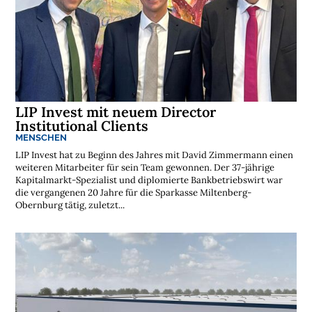
s
t
e
n
l
o
s
e
N
e
w
LIP Invest mit neuem Director
s
l
Institutional Clients
e
MENSCHEN
t
t
LIP Invest hat zu Beginn des Jahres mit David Zimmermann einen
e
weiteren Mitarbeiter für sein Team gewonnen. Der 37-jährige
r
Kapitalmarkt-Spezialist und diplomierte Bankbetriebswirt war
➔
j
die vergangenen 20 Jahre für die Sparkasse Miltenberg-
e
t
Obernburg tätig, zuletzt...
z
t
a
b
o
n
n
i
e
r
e
n