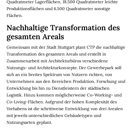
E
Quadratmeter Lagerflächen, 18.500 Quadratmeter leichte
N
Produktionsflächen und 6.500 Quadratmeter sonstige
Flächen.
L
Nachhaltige Transformation des
O
gesamten Areals
G
I
Gemeinsam mit der Stadt Stuttgart plant CTP die nachhaltige
S
Transformation des gesamten Areals und erstellt in
T
Zusammenarbeit mit Architekturbüros verschiedene
I
Nutzungs- und Architekturkonzepte. Der Gewerbepark soll
K
sich an ein breites Spektrum von Nutzern richten, von
R
Unternehmen aus den Bereichen Produktion, Forschung und
E
Entwicklung bis hin zu Dienstleistern der städtischen
G
Logistik. Hinzu kommen möglicherweise Co-Working- und
I
Co-Living-Flächen. Aufgrund der hohen Komplexität des
O
Vorhabens ist die schrittweise Entwicklung von drei Arealen
N
mit jeweils unterschiedlichen Gebäudetypen und
E
Nutzungsarten geplant.
N