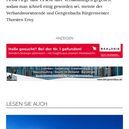
sodass man schnell einig geworden sei, meinte der
L
Verbandsvorsitzende und Gengenbachs Bürgermeister
O
Thorsten Erny.
G
I
S
ANZEIGEN
T
I
K
R
E
G
I
O
N
LESEN SIE AUCH
E
N
B