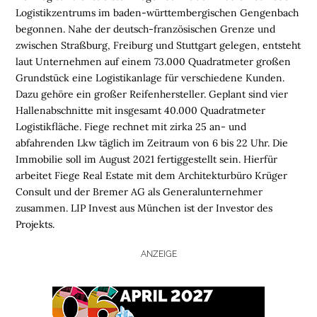
Logistikzentrums im baden-württembergischen Gengenbach
begonnen. Nahe der deutsch-französischen Grenze und
zwischen Straßburg, Freiburg und Stuttgart gelegen, entsteht
laut Unternehmen auf einem 73.000 Quadratmeter großen
Grundstück eine Logistikanlage für verschiedene Kunden.
Dazu gehöre ein großer Reifenhersteller. Geplant sind vier
Hallenabschnitte mit insgesamt 40.000 Quadratmeter
Logistikfläche. Fiege rechnet mit zirka 25 an- und
abfahrenden Lkw täglich im Zeitraum von 6 bis 22 Uhr. Die
Immobilie soll im August 2021 fertiggestellt sein. Hierfür
arbeitet Fiege Real Estate mit dem Architekturbüro Krüger
Consult und der Bremer AG als Generalunternehmer
zusammen. LIP Invest aus München ist der Investor des
Projekts.
ANZEIGE
H
O
M