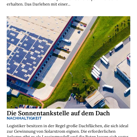
n
erhalten. Das Darlehen mit einer...
l
o
s
e
N
e
w
s
l
e
t
t
e
r
➔
j
e
t
z
t
a
b
o
n
n
i
e
r
e
n
Die Sonnentankstelle auf dem Dach
NACHHALTIGKEIT
Logistiker besitzen in der Regel große Dachflächen, die sich ideal
zur Gewinnung von Solarstrom eignen. Die erforderlichen
Anlagen gibt es als Leasingmodell und die Raten lassen sich sogar