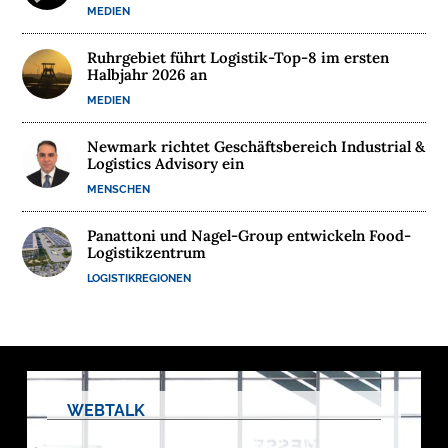
MEDIEN
E
R
Ruhrgebiet führt Logistik-Top-8 im ersten
N
Halbjahr 2026 an
E
MEDIEN
H
M
Newmark richtet Geschäftsbereich Industrial &
E
Logistics Advisory ein
N
MENSCHEN
Panattoni und Nagel-Group entwickeln Food-
W
Logistikzentrum
E
LOGISTIKREGIONEN
B
I
N
A
R
E
WEBTALK
M