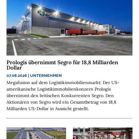
R
A
N
C
H
E
N
F
O
Prologis übernimmt Segro für 18,8 Milliarden
N
Dollar
D
07.08.2026
|
UNTERNEHMEN
S
Megafusion auf dem Logistikimmobilienmarkt: Der US-
amerikanische Logistikimmobilienkonzern Prologis
M
übernimmt den britischen Konkurrenten Segro. Den
E
Aktionären von Segro wird ein Gesamtbetrag von 18,8
N
Milliarden US-Dollar in Aussicht gestellt.
S
C
H
E