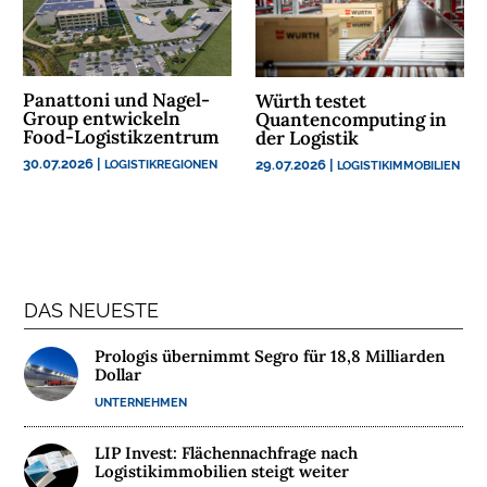
N
N
A
Panattoni und Nagel-
Würth testet
C
Group entwickeln
Quantencomputing in
Food-Logistikzentrum
der Logistik
H
H
30.07.2026
|
29.07.2026
|
LOGISTIKREGIONEN
LOGISTIKIMMOBILIEN
A
L
T
I
G
DAS NEUESTE
K
E
Prologis übernimmt Segro für 18,8 Milliarden
I
Dollar
T
UNTERNEHMEN
U
LIP Invest: Flächennachfrage nach
N
Logistikimmobilien steigt weiter
T