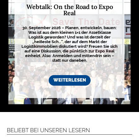
E
Webtalk: On the Road to Expo
D
Real
I
E
30. September 2026 – Planen, entwickeln, bauen:
Was ist aus dem kleinen 1×1 der Assetklasse
N
Logistik geworden? Und was ist derzeit der
„heißeste Sch…“, der auf dem Markt der
Logistikimmobilien diskutiert wird? Freuen Sie sich
auf eine Diskussion, die pünktlich zur Expo Real

einheizt. Also: Anmelden und mittendrin sein –
statt nur daneben.
D
e
u
WEITERLESEN
t
s
c
h
l
a
n
d
s
L
o
g
BELIEBT BEI UNSEREN LESERN
i
s