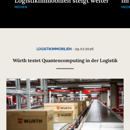
Logistikimmobilien steigt weiter
im
MEDIEN
MEDI
-
29.07.2026
LOGISTIKIMMOBILIEN
Würth testet Quantencomputing in der Logistik