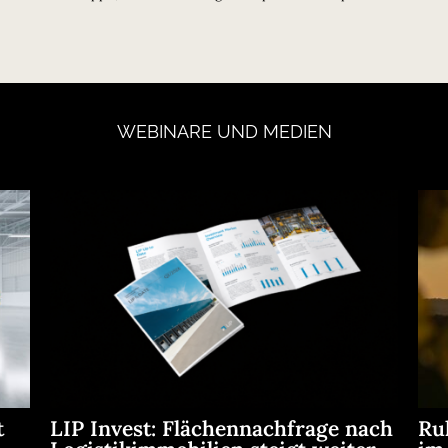
WEBINARE
UND
MEDIEN
t
LIP Invest: Flächennachfrage nach
Ru