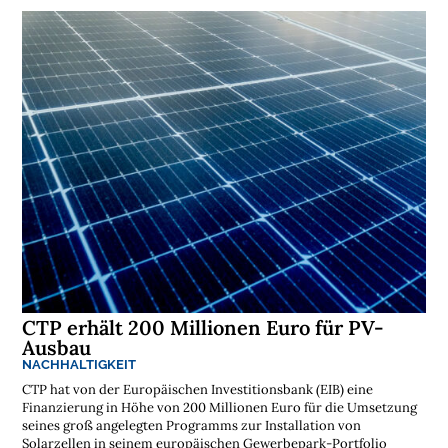
t
i
k
r
e
g
i
o
n
e
n
➔
h
i
e
r
a
n
s
e
h
e
n

CTP erhält 200 Millionen Euro für PV-
Ausbau
D
e
NACHHALTIGKEIT
r
CTP hat von der Europäischen Investitionsbank (EIB) eine
k
o
Finanzierung in Höhe von 200 Millionen Euro für die Umsetzung
s
seines groß angelegten Programms zur Installation von
t
Solarzellen in seinem europäischen Gewerbepark-Portfolio
e