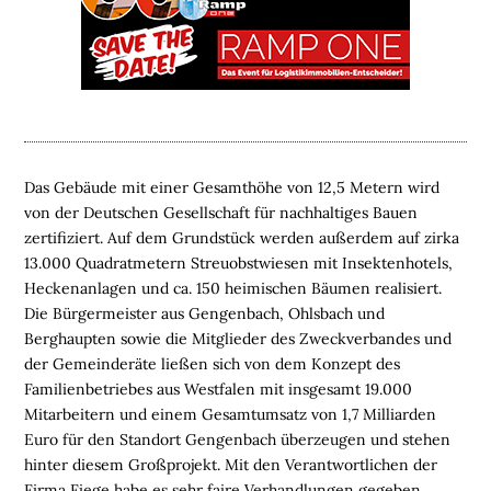
E
L
O
G
I
S
T
Das Gebäude mit einer Gesamthöhe von 12,5 Metern wird
I
von der Deutschen Gesellschaft für nachhaltiges Bauen
K
zertifiziert. Auf dem Grundstück werden außerdem auf zirka
I
13.000 Quadratmetern Streuobstwiesen mit Insektenhotels,
M
Heckenanlagen und ca. 150 heimischen Bäumen realisiert.
M
Die Bürgermeister aus Gengenbach, Ohlsbach und
O
Berghaupten sowie die Mitglieder des Zweckverbandes und
B
der Gemeinderäte ließen sich von dem Konzept des
I
Familienbetriebes aus Westfalen mit insgesamt 19.000
L
Mitarbeitern und einem Gesamtumsatz von 1,7 Milliarden
I
Euro für den Standort Gengenbach überzeugen und stehen
E
hinter diesem Großprojekt. Mit den Verantwortlichen der
N
Firma Fiege habe es sehr faire Verhandlungen gegeben,