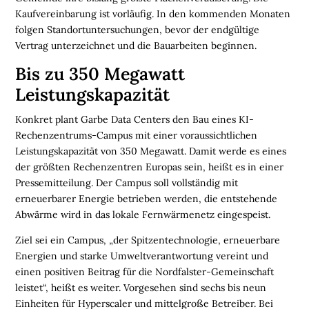
E
Kaufvereinbarung ist vorläufig. In den kommenden Monaten
N
folgen Standortuntersuchungen, bevor der endgültige
Vertrag unterzeichnet und die Bauarbeiten beginnen.
L
O
Bis zu 350 Megawatt
G
Leistungskapazität
I
S
Konkret plant Garbe Data Centers den Bau eines KI-
T
Rechenzentrums-Campus mit einer voraussichtlichen
I
Leistungskapazität von 350 Megawatt. Damit werde es eines
K
der größten Rechenzentren Europas sein, heißt es in einer
R
Pressemitteilung. Der Campus soll vollständig mit
E
erneuerbarer Energie betrieben werden, die entstehende
G
Abwärme wird in das lokale Fernwärmenetz eingespeist.
I
Ziel sei ein Campus, „der Spitzentechnologie, erneuerbare
O
Energien und starke Umweltverantwortung vereint und
N
einen positiven Beitrag für die Nordfalster-Gemeinschaft
E
leistet“, heißt es weiter. Vorgesehen sind sechs bis neun
N
Einheiten für Hyperscaler und mittelgroße Betreiber. Bei