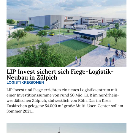
s
t
e
n
l
o
s
e
N
e
w
s
l
e
t
t
e
LIP Invest sichert sich Fiege-Logistik-
r
Neubau in Zülpich
➔
j
LOGISTIKREGIONEN
e
t
z
LIP Invest und Fiege errichten ein neues Logistikzentrum mit
t
a
einer Investitionssumme von rund 50 Mio. EUR im nordrhein-
b
o
westfälischen Zülpich, südwestlich von Köln. Das im Kreis
n
n
Euskirchen gelegene 54.000 m² große Multi-User-Center soll im
i
e
Sommer 2021...
r
e
n