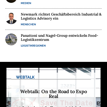
MEDIEN
M
E
Newmark richtet Geschäftsbereich Industrial &
D
Logistics Advisory ein
I
MENSCHEN
E
N
Panattoni und Nagel-Group entwickeln Food-
Logistikzentrum
LOGISTIKREGIONEN

D
e
u
t
s
c
WEBTALK
h
l
a
n
Webtalk: On the Road to Expo
d
Real
s
L
o
g