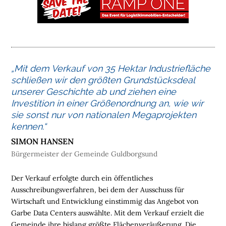
M
E
L
O
G
„Mit dem Verkauf von 35 Hektar Industriefläche
I
schließen wir den größten Grundstücksdeal
S
unserer Geschichte ab und ziehen eine
T
Investition in einer Größenordnung an, wie wir
I
sie sonst nur von nationalen Megaprojekten
K
kennen.“
I
SIMON HANSEN
M
Bürgermeister der Gemeinde Guldborgsund
M
O
Der Verkauf erfolgte durch ein öffentliches
B
Ausschreibungsverfahren, bei dem der Ausschuss für
I
Wirtschaft und Entwicklung einstimmig das Angebot von
L
Garbe Data Centers auswählte. Mit dem Verkauf erzielt die
I
Gemeinde ihre bislang größte Flächenveräußerung. Die