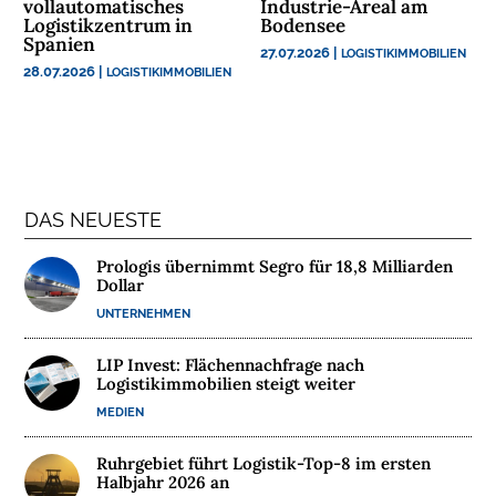
vollautomatisches
Industrie-Areal am
N
Logistikzentrum in
Bodensee
T
Spanien
27.07.2026
|
LOGISTIKIMMOBILIEN
E
28.07.2026
|
LOGISTIKIMMOBILIEN
R
N
E
H
M
E
DAS NEUESTE
N
Prologis übernimmt Segro für 18,8 Milliarden
Dollar
W
UNTERNEHMEN
E
B
LIP Invest: Flächennachfrage nach
I
Logistikimmobilien steigt weiter
N
MEDIEN
A
R
Ruhrgebiet führt Logistik-Top-8 im ersten
E
Halbjahr 2026 an