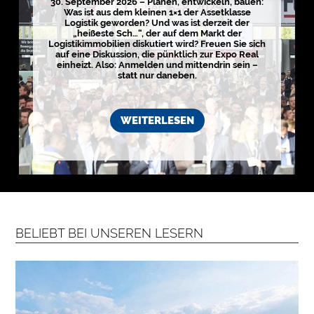
30. September 2026 – Planen, entwickeln, bauen:
i
Was ist aus dem kleinen 1×1 der Assetklasse
s
Logistik geworden? Und was ist derzeit der
t
„heißeste Sch…“, der auf dem Markt der
i
Logistikimmobilien diskutiert wird? Freuen Sie sich
k
auf eine Diskussion, die pünktlich zur Expo Real
r
einheizt. Also: Anmelden und mittendrin sein –
e
statt nur daneben.
g
i
o
n
e
WEITERLESEN
n
➔
h
i
e
r
a
n
s
e
h
e
n
BELIEBT BEI UNSEREN LESERN

D
e
r
k
o