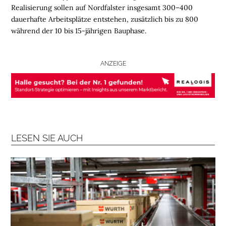
Realisierung sollen auf Nordfalster insgesamt 300–400
B
dauerhafte Arbeitsplätze entstehen, zusätzlich bis zu 800
R
während der 10 bis 15-jährigen Bauphase.
A
N
C
ANZEIGE
H
E
N
F
O
N
D
LESEN SIE AUCH
S
M
E
N
S
C