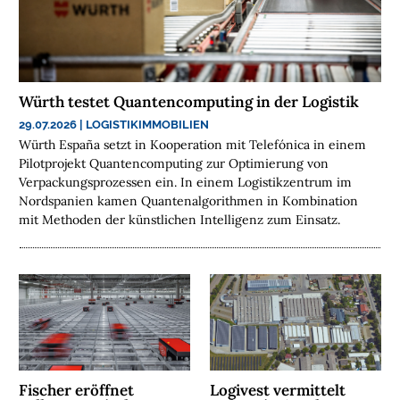
H
E
N
N
Würth testet Quantencomputing in der Logistik
A
C
29.07.2026
|
LOGISTIKIMMOBILIEN
H
Würth España setzt in Kooperation mit Telefónica in einem
Pilotprojekt Quantencomputing zur Optimierung von
H
Verpackungsprozessen ein. In einem Logistikzentrum im
A
Nordspanien kamen Quantenalgorithmen in Kombination
L
mit Methoden der künstlichen Intelligenz zum Einsatz.
T
I
G
K
E
I
T
Fischer eröffnet
Logivest vermittelt
U