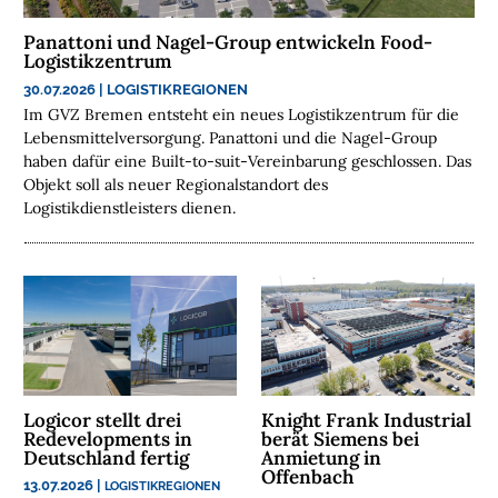
E
Panattoni und Nagel-Group entwickeln Food-
N
Logistikzentrum
30.07.2026
|
LOGISTIKREGIONEN
N
Im GVZ Bremen entsteht ein neues Logistikzentrum für die
A
Lebensmittelversorgung. Panattoni und die Nagel-Group
C
haben dafür eine Built-to-suit-Vereinbarung geschlossen. Das
H
Objekt soll als neuer Regionalstandort des
H
Logistikdienstleisters dienen.
A
L
T
I
G
K
E
I
Logicor stellt drei
Knight Frank Industrial
T
Redevelopments in
berät Siemens bei
Deutschland fertig
Anmietung in
Offenbach
U
13.07.2026
|
LOGISTIKREGIONEN