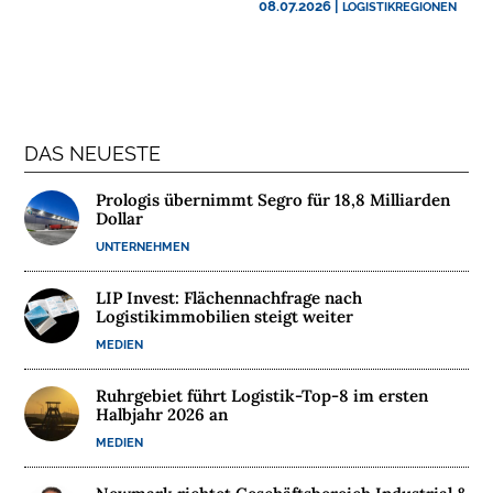
N
08.07.2026
|
LOGISTIKREGIONEN
T
E
R
N
E
DAS NEUESTE
H
M
Prologis übernimmt Segro für 18,8 Milliarden
E
Dollar
N
UNTERNEHMEN
W
LIP Invest: Flächennachfrage nach
Logistikimmobilien steigt weiter
E
B
MEDIEN
I
N
Ruhrgebiet führt Logistik-Top-8 im ersten
Halbjahr 2026 an
A
MEDIEN
R
E