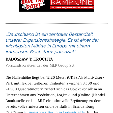
M
E
L
O
G
„Deutschland ist ein zentraler Bestandteil
I
unserer Expansionsstrategie. Es ist einer der
S
wichtigsten Märkte in Europa mit einem
T
immensen Wachstumspotenzial.“
I
RADOSŁAW T. KROCHTA
K
Vorstandsvorsitzender der MLP Group S.A.
I
M
Die Hallenhöhe liegt bei 12,20 Meter (UKB). Als Multi-User-
M
Park mit flexibel teilbaren Einheiten zwischen 3.500 und
O
24.500 Quadratmetern richtet sich das Objekt vor allem an
B
Unternehmen aus Produktion, Logistik und (Online‑)Handel.
I
Damit stelle er laut MLP eine sinnvolle Ergänzung zu dem
L
bereits vollvermieteten und ebenfalls in Brandenburg
I
gelegenen
Business Park Berlin in Ludwigsfelde
dar, der