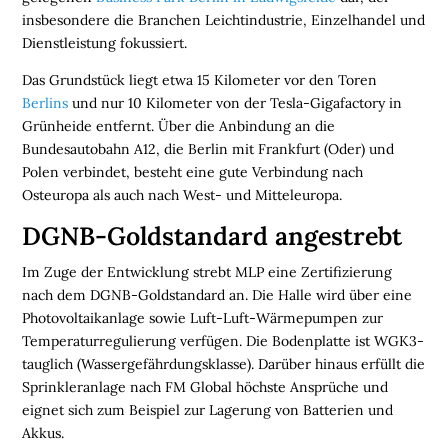
E
insbesondere die Branchen Leichtindustrie, Einzelhandel und
N
Dienstleistung fokussiert.
L
Das Grundstück liegt etwa 15 Kilometer vor den Toren
O
Berlins
und nur 10 Kilometer von der Tesla-Gigafactory in
G
Grünheide entfernt. Über die Anbindung an die
I
Bundesautobahn A12, die Berlin mit Frankfurt (Oder) und
S
Polen verbindet, besteht eine gute Verbindung nach
T
Osteuropa als auch nach West- und Mitteleuropa.
I
DGNB-Goldstandard angestrebt
K
R
Im Zuge der Entwicklung strebt MLP eine Zertifizierung
E
nach dem DGNB-Goldstandard an. Die Halle wird über eine
G
Photovoltaikanlage sowie Luft-Luft-Wärmepumpen zur
I
Temperaturregulierung verfügen. Die Bodenplatte ist WGK3-
O
tauglich (Wassergefährdungsklasse). Darüber hinaus erfüllt die
N
Sprinkleranlage nach FM Global höchste Ansprüche und
E
eignet sich zum Beispiel zur Lagerung von Batterien und
N
Akkus.