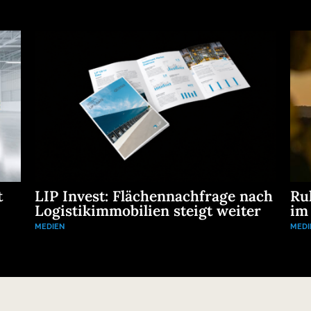
t
LIP Invest: Flächennachfrage nach
Ru
Logistikimmobilien steigt weiter
im
MEDIEN
MEDI