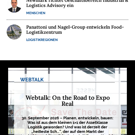
Newmark richtet Geschäftsbereich Industrial &
Logistics Advisory ein
M
MENSCHEN
E
D
Panattoni und Nagel-Group entwickeln Food-
I
Logistikzentrum
E
LOGISTIKREGIONEN
N

D
e
WEBTALK
u
t
s
c
Webtalk: On the Road to Expo
h
Real
l
a
n
d
30. September 2026 – Planen, entwickeln, bauen:
s
Was ist aus dem kleinen 1×1 der Assetklasse
L
Logistik geworden? Und was ist derzeit der
o
„heißeste Sch…“, der auf dem Markt der
g