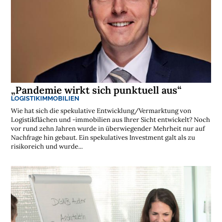
t
e
n
l
o
s
e
N
e
w
s
l
„Pandemie wirkt sich punktuell aus“
e
t
LOGISTIKIMMOBILIEN
t
Wie hat sich die spekulative Entwicklung/Vermarktung von
e
r
Logistikflächen und -immobilien aus Ihrer Sicht entwickelt? Noch
➔
vor rund zehn Jahren wurde in überwiegender Mehrheit nur auf
j
e
Nachfrage hin gebaut. Ein spekulatives Investment galt als zu
t
z
risikoreich und wurde...
t
a
b
o
n
n
i
e
r
e
n