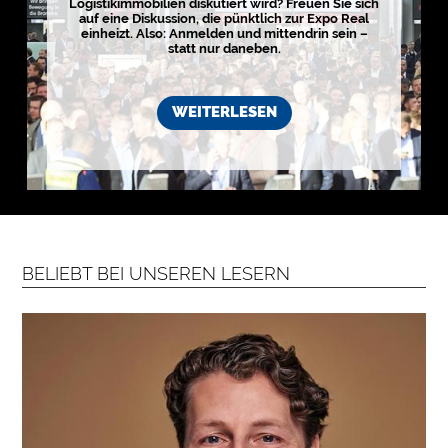
Logistikimmobilien diskutiert wird? Freuen Sie sich
i
auf eine Diskussion, die pünktlich zur Expo Real
s
einheizt. Also: Anmelden und mittendrin sein –
t
statt nur daneben.
i
k
r
e
g
WEITERLESEN
i
o
n
e
n
➔
h
i
e
r
a
n
s
e
BELIEBT BEI UNSEREN LESERN
h
e
n

D
e
r
k
o
s