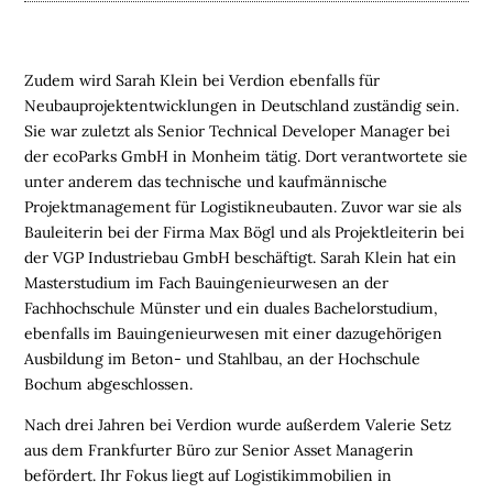
E
L
Zudem wird Sarah Klein bei Verdion ebenfalls für
O
Neubauprojektentwicklungen in Deutschland zuständig sein.
G
Sie war zuletzt als Senior Technical Developer Manager bei
I
der ecoParks GmbH in Monheim tätig. Dort verantwortete sie
S
unter anderem das technische und kaufmännische
T
Projektmanagement für Logistikneubauten. Zuvor war sie als
I
Bauleiterin bei der Firma Max Bögl und als Projektleiterin bei
K
der VGP Industriebau GmbH beschäftigt. Sarah Klein hat ein
I
Masterstudium im Fach Bauingenieurwesen an der
M
Fachhochschule Münster und ein duales Bachelorstudium,
M
ebenfalls im Bauingenieurwesen mit einer dazugehörigen
O
Ausbildung im Beton- und Stahlbau, an der Hochschule
B
Bochum abgeschlossen.
I
L
Nach drei Jahren bei Verdion wurde außerdem Valerie Setz
I
aus dem Frankfurter Büro zur Senior Asset Managerin
E
befördert. Ihr Fokus liegt auf Logistikimmobilien in
N