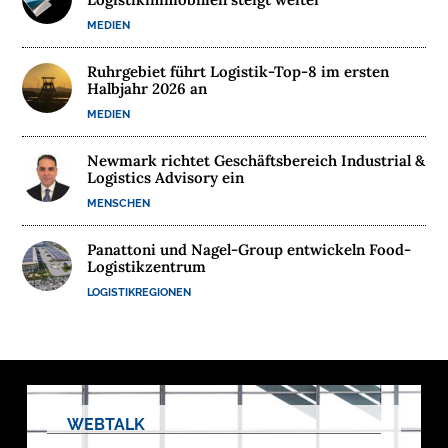
E
MEDIEN
R
N
Ruhrgebiet führt Logistik-Top-8 im ersten
Halbjahr 2026 an
E
H
MEDIEN
M
Newmark richtet Geschäftsbereich Industrial &
E
Logistics Advisory ein
N
MENSCHEN
W
Panattoni und Nagel-Group entwickeln Food-
E
Logistikzentrum
B
LOGISTIKREGIONEN
I
N
A
R
E
WEBTALK
M