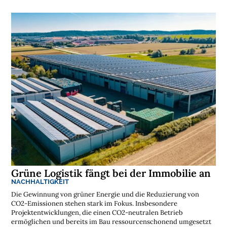
t
i
k
r
e
g
i
o
n
e
n
➔
h
i
e
r
a
n
s
e
h
e
n

Grüne Logistik fängt bei der Immobilie an
D
NACHHALTIGKEIT
e
r
Die Gewinnung von grüner Energie und die Reduzierung von
k
CO2-Emissionen stehen stark im Fokus. Insbesondere
o
Projektentwicklungen, die einen CO2-neutralen Betrieb
s
t
ermöglichen und bereits im Bau ressourcenschonend umgesetzt
e