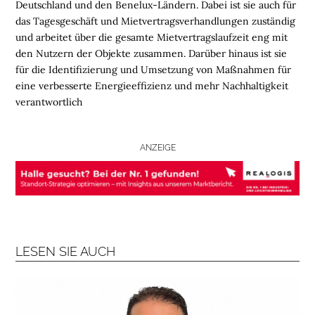
Deutschland und den Benelux-Ländern. Dabei ist sie auch für
das Tagesgeschäft und Mietvertragsverhandlungen zuständig
L
und arbeitet über die gesamte Mietvertragslaufzeit eng mit
O
den Nutzern der Objekte zusammen. Darüber hinaus ist sie
G
für die Identifizierung und Umsetzung von Maßnahmen für
I
eine verbesserte Energieeffizienz und mehr Nachhaltigkeit
S
verantwortlich
T
I
K
ANZEIGE
R
E
G
I
O
N
LESEN SIE AUCH
E
N
B