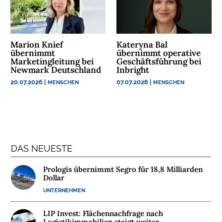
N
N
A
Marion Knief
Kateryna Bal
C
übernimmt
übernimmt operative
Marketingleitung bei
Geschäftsführung bei
H
Newmark Deutschland
Inbright
H
20.07.2026
|
07.07.2026
|
MENSCHEN
MENSCHEN
A
L
T
I
G
K
DAS NEUESTE
E
I
Prologis übernimmt Segro für 18,8 Milliarden
T
Dollar
UNTERNEHMEN
U
N
LIP Invest: Flächennachfrage nach
Logistikimmobilien steigt weiter
T