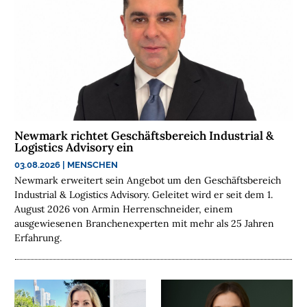
R
A
N
C
H
E
N
F
O
Newmark richtet Geschäftsbereich Industrial &
N
Logistics Advisory ein
D
03.08.2026
|
MENSCHEN
S
Newmark erweitert sein Angebot um den Geschäftsbereich
Industrial & Logistics Advisory. Geleitet wird er seit dem 1.
M
August 2026 von Armin Herrenschneider, einem
E
ausgewiesenen Branchenexperten mit mehr als 25 Jahren
Erfahrung.
N
S
C
H
E