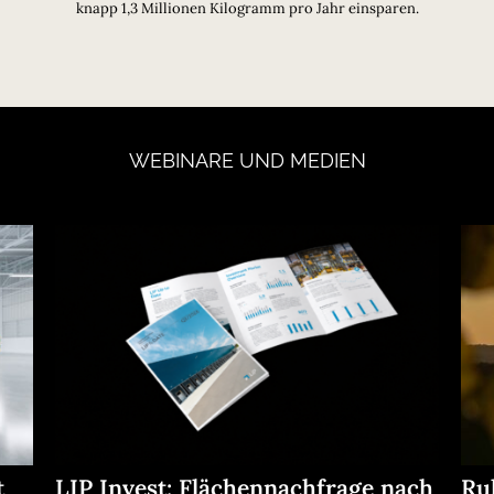
knapp 1,3 Millionen Kilogramm pro Jahr einsparen.
WEBINARE
UND
MEDIEN
t
LIP Invest: Flächennachfrage nach
Ru