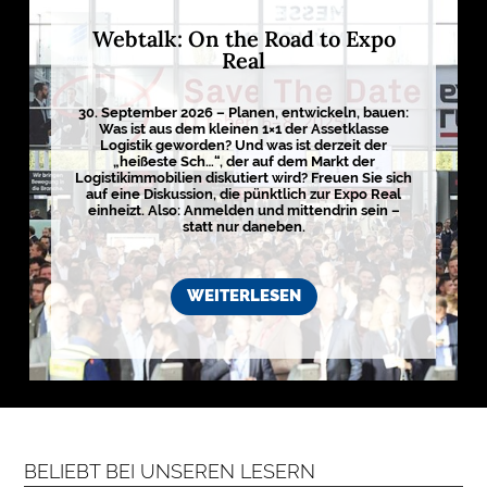
E
Webtalk: On the Road to Expo
D
Real
I
E
30. September 2026 – Planen, entwickeln, bauen:
N
Was ist aus dem kleinen 1×1 der Assetklasse
Logistik geworden? Und was ist derzeit der
„heißeste Sch…“, der auf dem Markt der
Logistikimmobilien diskutiert wird? Freuen Sie sich

auf eine Diskussion, die pünktlich zur Expo Real
einheizt. Also: Anmelden und mittendrin sein –
statt nur daneben.
D
e
u
t
WEITERLESEN
s
c
h
l
a
n
d
s
L
o
g
i
BELIEBT BEI UNSEREN LESERN
s