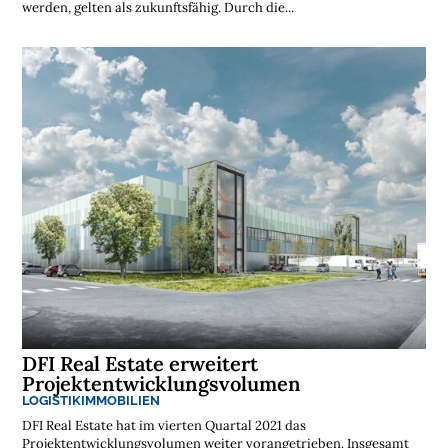
werden, gelten als zukunftsfähig. Durch die...
n
l
o
s
e
N
e
w
s
l
e
t
t
e
r
➔
j
e
t
z
t
a
b
o
n
n
i
e
r
e
DFI Real Estate erweitert
n
Projektentwicklungsvolumen
LOGISTIKIMMOBILIEN
DFI Real Estate hat im vierten Quartal 2021 das
Projektentwicklungsvolumen weiter vorangetrieben. Insgesamt