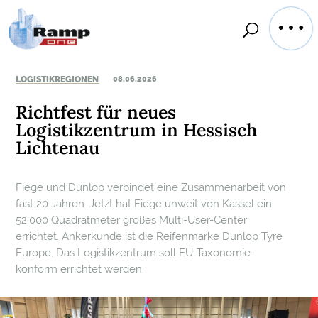
LOGISTIKREGIONEN
08.06.2026
Richtfest für neues
Logistikzentrum in Hessisch
Lichtenau
Fiege und Dunlop verbindet eine Zusammenarbeit von
fast 20 Jahren. Jetzt hat Fiege unweit von Kassel ein
52.000 Quadratmeter großes Multi-User-Center
errichtet. Ankerkunde ist die Reifenmarke Dunlop Tyre
Europe. Das Logistikzentrum soll EU-Taxonomie-
konform errichtet werden.