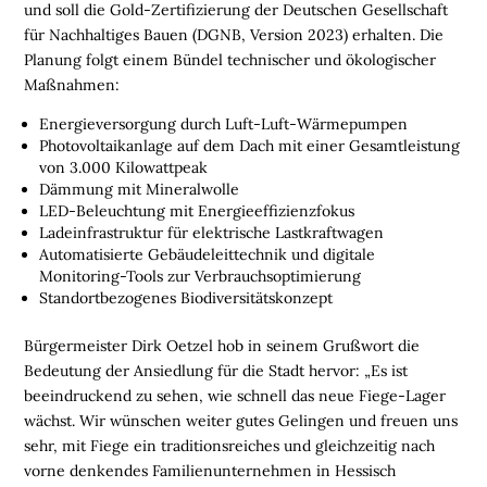
und soll die Gold-Zertifizierung der Deutschen Gesellschaft
E
für Nachhaltiges Bauen (DGNB, Version 2023) erhalten. Die
N
Planung folgt einem Bündel technischer und ökologischer
L
Maßnahmen:
O
Energieversorgung durch Luft-Luft-Wärmepumpen
G
Photovoltaikanlage auf dem Dach mit einer Gesamtleistung
I
von 3.000 Kilowattpeak
S
Dämmung mit Mineralwolle
T
LED-Beleuchtung mit Energieeffizienzfokus
Ladeinfrastruktur für elektrische Lastkraftwagen
I
Automatisierte Gebäudeleittechnik und digitale
K
Monitoring-Tools zur Verbrauchsoptimierung
R
Standortbezogenes Biodiversitätskonzept
E
G
Bürgermeister Dirk Oetzel hob in seinem Grußwort die
I
Bedeutung der Ansiedlung für die Stadt hervor: „Es ist
O
beeindruckend zu sehen, wie schnell das neue Fiege-Lager
N
wächst. Wir wünschen weiter gutes Gelingen und freuen uns
E
sehr, mit Fiege ein traditionsreiches und gleichzeitig nach
N
vorne denkendes Familienunternehmen in Hessisch