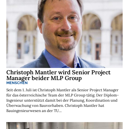
s
t
e
n
l
o
s
e
N
e
w
s
l
e
t
t
e
Christoph Mantler wird Senior Project
r
Manager beider MLP Group
➔
j
e
MENSCHEN
t
z
Seit dem 1. Juli ist Christoph Mantler als Senior Project Manager
t
a
für das österreichische Team der MLP Group tätig. Der Diplom-
b
o
Ingenieur unterstützt damit bei der Planung, Koordination und
n
n
Überwachung von Bauvorhaben. Christoph Mantler hat
i
e
Bauingenieurwesen an der TU...
r
e
n