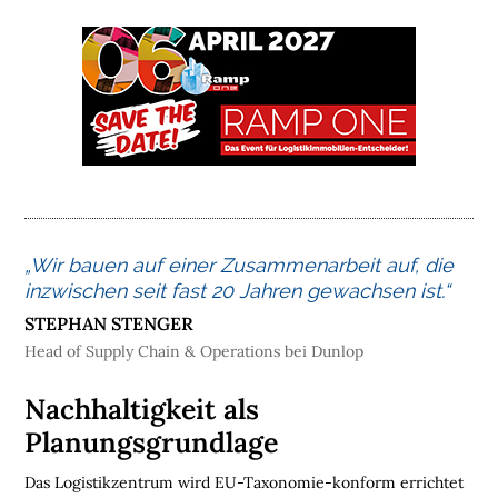
M
E
L
O
G
I
S
T
I
„Wir bauen auf einer Zusammenarbeit auf, die
K
inzwischen seit fast 20 Jahren gewachsen ist.“
I
STEPHAN STENGER
M
Head of Supply Chain & Operations bei Dunlop
M
O
Nachhaltigkeit als
B
I
Planungsgrundlage
L
Das Logistikzentrum wird EU-Taxonomie-konform errichtet
I