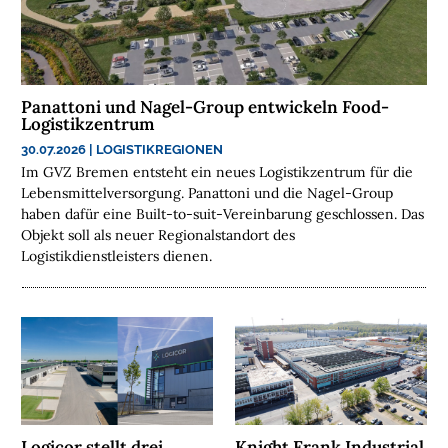
H
E
N
N
Panattoni und Nagel-Group entwickeln Food-
A
Logistikzentrum
C
30.07.2026
|
LOGISTIKREGIONEN
H
Im GVZ Bremen entsteht ein neues Logistikzentrum für die
H
Lebensmittelversorgung. Panattoni und die Nagel-Group
A
haben dafür eine Built-to-suit-Vereinbarung geschlossen. Das
L
Objekt soll als neuer Regionalstandort des
Logistikdienstleisters dienen.
T
I
G
K
E
I
T
U
Logicor stellt drei
Knight Frank Industrial