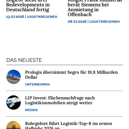
Redevelopments in
berät Siemens bei
N
Deutschland fertig
Anmietung in
T
Offenbach
13.07.2026
|
LOGISTIKREGIONEN
E
08.07.2026
|
LOGISTIKREGIONEN
R
N
E
H
M
E
DAS NEUESTE
N
Prologis übernimmt Segro für 18,8 Milliarden
Dollar
W
UNTERNEHMEN
E
B
LIP Invest: Flächennachfrage nach
I
Logistikimmobilien steigt weiter
N
MEDIEN
A
R
Ruhrgebiet führt Logistik-Top-8 im ersten
E
Halbjahr 2026 an