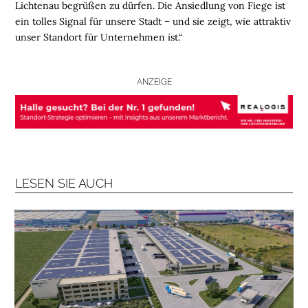
Lichtenau begrüßen zu dürfen. Die Ansiedlung von Fiege ist
B
ein tolles Signal für unsere Stadt – und sie zeigt, wie attraktiv
R
unser Standort für Unternehmen ist.“
A
N
C
ANZEIGE
H
E
N
F
O
N
LESEN SIE AUCH
D
S
M
E
N
S
C