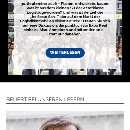
g
30. September 2026 – Planen, entwickeln, bauen:
i
Was ist aus dem kleinen 1×1 der Assetklasse
s
Logistik geworden? Und was ist derzeit der
t
„heißeste Sch…“, der auf dem Markt der
i
k
Logistikimmobilien diskutiert wird? Freuen Sie sich
r
auf eine Diskussion, die pünktlich zur Expo Real
e
einheizt. Also: Anmelden und mittendrin sein –
g
statt nur daneben.
i
o
n
e
WEITERLESEN
n
➔
h
i
e
r
a
n
s
e
h
e
n

BELIEBT BEI UNSEREN LESERN
D
e
r
k
o