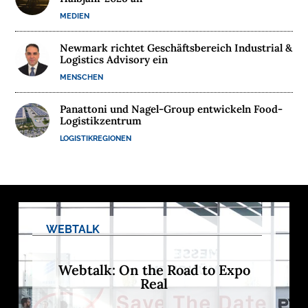
MEDIEN
M
E
Newmark richtet Geschäftsbereich Industrial &
D
Logistics Advisory ein
I
MENSCHEN
E
N
Panattoni und Nagel-Group entwickeln Food-
Logistikzentrum
LOGISTIKREGIONEN

D
e
u
t
s
c
WEBTALK
h
l
a
n
Webtalk: On the Road to Expo
d
Real
s
L
o