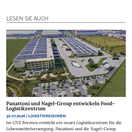
R
A
LESEN SIE AUCH
N
C
H
E
N
F
O
N
D
S
M
E
Panattoni und Nagel-Group entwickeln Food-
Logistikzentrum
N
S
30.07.2026
|
LOGISTIKREGIONEN
C
Im GVZ Bremen entsteht ein neues Logistikzentrum für die
H
Lebensmittelversorgung. Panattoni und die Nagel-Group