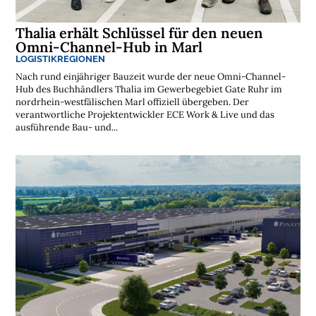
t
e
n
Thalia erhält Schlüssel für den neuen
l
o
Omni-Channel-Hub in Marl
s
LOGISTIKREGIONEN
e
N
Nach rund einjähriger Bauzeit wurde der neue Omni-Channel-
e
Hub des Buchhändlers Thalia im Gewerbegebiet Gate Ruhr im
w
nordrhein-westfälischen Marl offiziell übergeben. Der
s
l
verantwortliche Projektentwickler ECE Work & Live und das
e
ausführende Bau- und...
t
t
e
r
➔
j
e
t
z
t
a
b
o
n
n
i
e
r
e
n