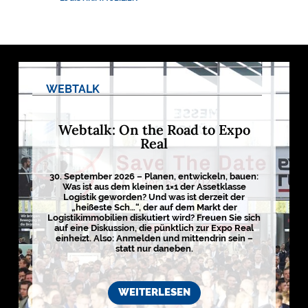
M
E
D
I
E
N
WEBTALK
Webtalk: On the Road to Expo

Real
D
e
30. September 2026 – Planen, entwickeln, bauen:
u
Was ist aus dem kleinen 1×1 der Assetklasse
t
Logistik geworden? Und was ist derzeit der
s
„heißeste Sch…“, der auf dem Markt der
c
Logistikimmobilien diskutiert wird? Freuen Sie sich
h
auf eine Diskussion, die pünktlich zur Expo Real
l
einheizt. Also: Anmelden und mittendrin sein –
a
statt nur daneben.
n
d
s
L
o
WEITERLESEN
g
i