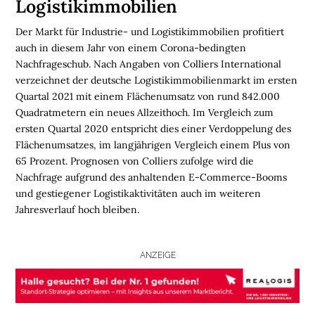
Logistikimmobilien
N
Der Markt für Industrie- und Logistikimmobilien profitiert
L
auch in diesem Jahr von einem Corona-bedingten
O
Nachfrageschub. Nach Angaben von Colliers International
G
verzeichnet der deutsche Logistikimmobilienmarkt im ersten
I
Quartal 2021 mit einem Flächenumsatz von rund 842.000
S
Quadratmetern ein neues Allzeithoch. Im Vergleich zum
T
ersten Quartal 2020 entspricht dies einer Verdoppelung des
I
Flächenumsatzes, im langjährigen Vergleich einem Plus von
K
65 Prozent. Prognosen von Colliers zufolge wird die
R
Nachfrage aufgrund des anhaltenden E-Commerce-Booms
E
und gestiegener Logistikaktivitäten auch im weiteren
G
Jahresverlauf hoch bleiben.
I
O
N
ANZEIGE
E
N
B