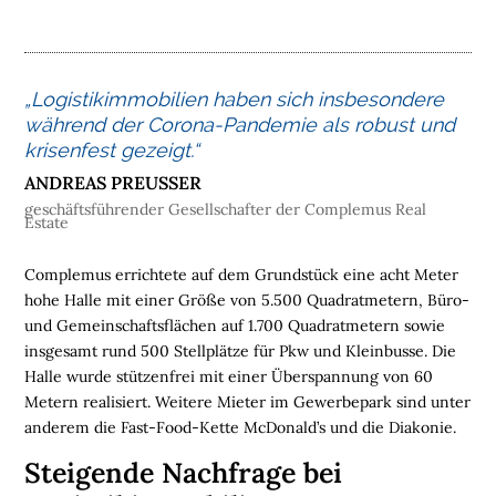
M
E
L
„Logistikimmobilien haben sich insbesondere
O
während der Corona-Pandemie als robust und
G
krisenfest gezeigt.“
I
ANDREAS PREUSSER
S
T
geschäftsführender Gesellschafter der Complemus Real
Estate
I
K
Complemus errichtete auf dem Grundstück eine acht Meter
I
hohe Halle mit einer Größe von 5.500 Quadratmetern, Büro-
M
und Gemeinschaftsflächen auf 1.700 Quadratmetern sowie
M
insgesamt rund 500 Stellplätze für Pkw und Kleinbusse. Die
O
Halle wurde stützenfrei mit einer Überspannung von 60
B
Metern realisiert. Weitere Mieter im Gewerbepark sind unter
I
anderem die Fast-Food-Kette McDonald’s und die Diakonie.
L
I
Steigende Nachfrage bei
E