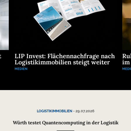
t
LIP Invest: Flächennachfrage nach
Ru
Logistikimmobilien steigt weiter
im
MEDIEN
MEDI
-
29.07.2026
LOGISTIKIMMOBILIEN
Würth testet Quantencomputing in der Logistik