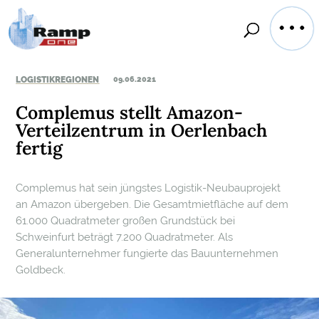
LOGISTIKREGIONEN
09.06.2021
Complemus stellt Amazon-
Verteilzentrum in Oerlenbach
fertig
Complemus hat sein jüngstes Logistik-Neubauprojekt
an Amazon übergeben. Die Gesamtmietfläche auf dem
61.000 Quadratmeter großen Grundstück bei
Schweinfurt beträgt 7.200 Quadratmeter. Als
Generalunternehmer fungierte das Bauunternehmen
Goldbeck.