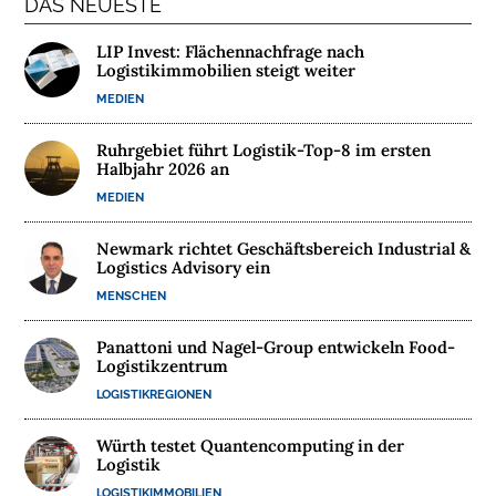
DAS NEUESTE
T
E
LIP Invest: Flächennachfrage nach
Logistikimmobilien steigt weiter
R
N
MEDIEN
E
H
Ruhrgebiet führt Logistik-Top-8 im ersten
Halbjahr 2026 an
M
MEDIEN
E
N
Newmark richtet Geschäftsbereich Industrial &
Logistics Advisory ein
W
MENSCHEN
E
B
Panattoni und Nagel-Group entwickeln Food-
I
Logistikzentrum
N
LOGISTIKREGIONEN
A
R
Würth testet Quantencomputing in der
E
Logistik
LOGISTIKIMMOBILIEN