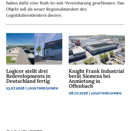
haben dafür eine Built-to-suit-Vereinbarung geschlossen. Das
E
Objekt soll als neuer Regionalstandort des
N
Logistikdienstleisters dienen.
N
A
C
H
H
A
L
T
Logicor stellt drei
Knight Frank Industrial
Redevelopments in
berät Siemens bei
I
Deutschland fertig
Anmietung in
G
Offenbach
13.07.2026
|
LOGISTIKREGIONEN
K
08.07.2026
|
LOGISTIKREGIONEN
E
I
T
U
N