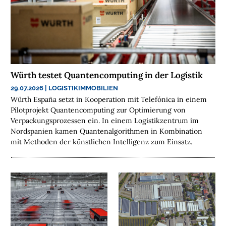
U
N
T
E
R
Würth testet Quantencomputing in der Logistik
N
29.07.2026
|
LOGISTIKIMMOBILIEN
E
Würth España setzt in Kooperation mit Telefónica in einem
H
Pilotprojekt Quantencomputing zur Optimierung von
M
Verpackungsprozessen ein. In einem Logistikzentrum im
E
Nordspanien kamen Quantenalgorithmen in Kombination
N
mit Methoden der künstlichen Intelligenz zum Einsatz.
W
E
B
I
N
A