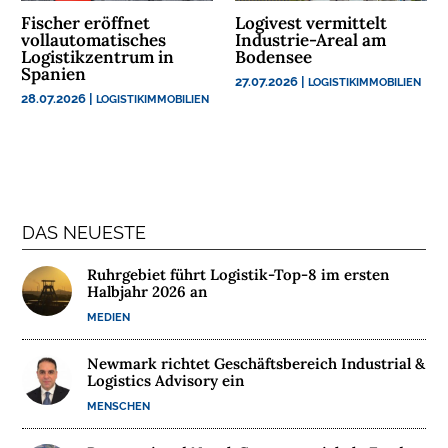
R
Fischer eröffnet
Logivest vermittelt
E
vollautomatisches
Industrie-Areal am
Logistikzentrum in
Bodensee
Spanien
M
27.07.2026
|
LOGISTIKIMMOBILIEN
28.07.2026
|
LOGISTIKIMMOBILIEN
E
D
I
E
N
DAS NEUESTE

Ruhrgebiet führt Logistik-Top-8 im ersten
Halbjahr 2026 an
D
e
MEDIEN
u
t
s
Newmark richtet Geschäftsbereich Industrial &
c
Logistics Advisory ein
h
l
MENSCHEN
a
n
d