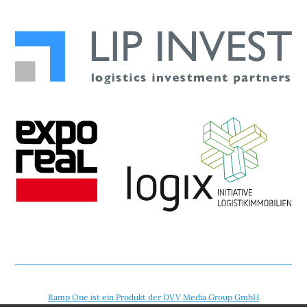
Ramp One ist ein Produkt der DVV Media Group GmbH