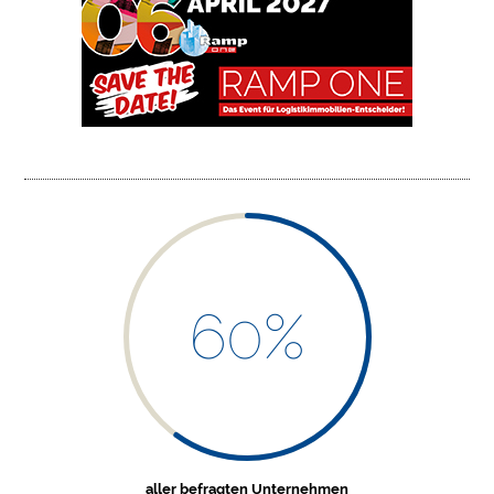
H
O
M
E
L
O
G
I
S
T
I
60
%
K
I
M
M
O
B
I
aller befragten Unternehmen