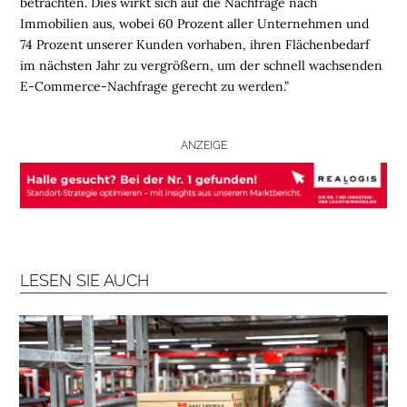
betrachten. Dies wirkt sich auf die Nachfrage nach
S
Immobilien aus, wobei 60 Prozent aller Unternehmen und
C
74 Prozent unserer Kunden vorhaben, ihren Flächenbedarf
H
im nächsten Jahr zu vergrößern, um der schnell wachsenden
E
E-Commerce-Nachfrage gerecht zu werden.”
N
N
ANZEIGE
A
C
H
H
A
L
T
LESEN SIE AUCH
I
G
K
E
I
T