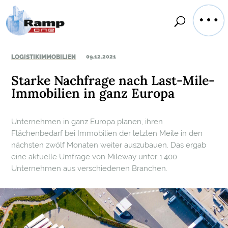
LOGISTIKIMMOBILIEN
09.12.2021
Starke Nachfrage nach Last-Mile-
Immobilien in ganz Europa
Unternehmen in ganz Europa planen, ihren
Flächenbedarf bei Immobilien der letzten Meile in den
nächsten zwölf Monaten weiter auszubauen. Das ergab
eine aktuelle Umfrage von Mileway unter 1.400
Unternehmen aus verschiedenen Branchen.