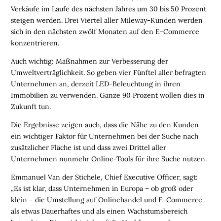
Verkäufe im Laufe des nächsten Jahres um 30 bis 50 Prozent
N
steigen werden. Drei Viertel aller Mileway-Kunden werden
sich in den nächsten zwölf Monaten auf den E-Commerce
B
konzentrieren.
R
A
Auch wichtig: Maßnahmen zur Verbesserung der
N
Umweltverträglichkeit. So geben vier Fünftel aller befragten
C
Unternehmen an, derzeit LED-Beleuchtung in ihren
H
Immobilien zu verwenden. Ganze 90 Prozent wollen dies in
E
Zukunft tun.
N
F
Die Ergebnisse zeigen auch, dass die Nähe zu den Kunden
O
ein wichtiger Faktor für Unternehmen bei der Suche nach
N
zusätzlicher Fläche ist und dass zwei Drittel aller
D
Unternehmen nunmehr Online-Tools für ihre Suche nutzen.
S
Emmanuel Van der Stichele, Chief Executive Officer, sagt:
„Es ist klar, dass Unternehmen in Europa – ob groß oder
M
klein – die Umstellung auf Onlinehandel und E-Commerce
E
als etwas Dauerhaftes und als einen Wachstumsbereich
N