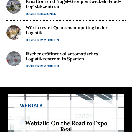
Panattoni und Nagel-Group entwickeln Food-
s
Logistikzentrum
L
o
LOGISTIKREGIONEN
g
i
s
Würth testet Quantencomputing in der
t
i
Logistik
k
r
LOGISTIKIMMOBILIEN
e
g
i
Fischer eröffnet vollautomatisches
o
Logistikzentrum in Spanien
n
e
LOGISTIKIMMOBILIEN
n
➔
h
i
e
r
a
n
s
e
h
e
n
WEBTALK

Webtalk: On the Road to Expo
Real
D