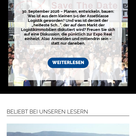
e
r
k
30. September 2026 – Planen, entwickeln, bauen:
o
Was ist aus dem kleinen 1×1 der Assetklasse
s
Logistik geworden? Und was ist derzeit der
t
„heißeste Sch…“, der auf dem Markt der
e
Logistikimmobilien diskutiert wird? Freuen Sie sich
n
l
auf eine Diskussion, die pünktlich zur Expo Real
o
einheizt. Also: Anmelden und mittendrin sein –
s
statt nur daneben.
e
N
e
w
WEITERLESEN
s
l
e
t
t
e
r
➔
j
e
t
z
t
BELIEBT BEI UNSEREN LESERN
a
b
o
n
n
i
e
r
e