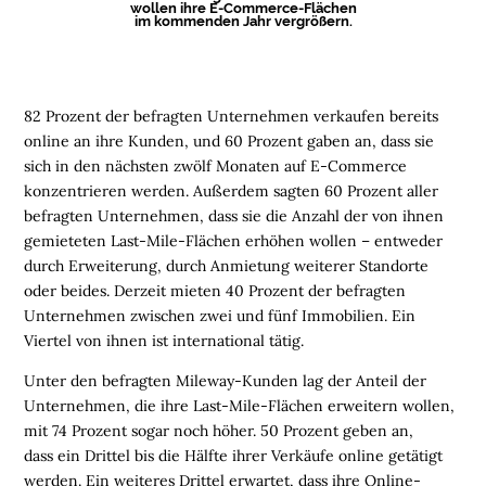
wollen ihre E-Commerce-Flächen
L
im kommenden Jahr vergrößern.
I
E
N
82 Prozent der befragten Unternehmen verkaufen bereits
L
online an ihre Kunden, und 60 Prozent gaben an, dass sie
O
sich in den nächsten zwölf Monaten auf E-Commerce
G
konzentrieren werden. Außerdem sagten 60 Prozent aller
I
befragten Unternehmen, dass sie die Anzahl der von ihnen
S
gemieteten Last-Mile-Flächen erhöhen wollen – entweder
T
durch Erweiterung, durch Anmietung weiterer Standorte
I
oder beides. Derzeit mieten 40 Prozent der befragten
K
Unternehmen zwischen zwei und fünf Immobilien. Ein
R
Viertel von ihnen ist international tätig.
E
Unter den befragten Mileway-Kunden lag der Anteil der
G
Unternehmen, die ihre Last-Mile-Flächen erweitern wollen,
I
mit 74 Prozent sogar noch höher. 50 Prozent geben an,
O
dass ein Drittel bis die Hälfte ihrer Verkäufe online getätigt
N
werden. Ein weiteres Drittel erwartet, dass ihre Online-
E