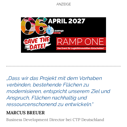
ANZEIGE
M
E
L
O
G
I
S
T
I
K
I
„Dass wir das Projekt mit dem Vorhaben
M
verbinden, bestehende Flächen zu
M
modernisieren, entspricht unserem Ziel und
O
Anspruch, Flächen nachhaltig und
B
ressourcenschonend zu entwickeln.“
I
MARCUS BREUER
L
Business Development Director bei CTP Deutschland
I