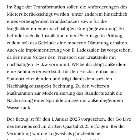
E
Im Zuge der Transformation sollen die Anforderungen des
N
Mieters berücksichtigt werden, unter anderem hinsichtlich
eines vorbeugenden Brandschutzes sowie für die
L
Möglichkeiten einer nachhaltigen Energiegewinnung. So
O
befindet sich die Installation einer PV-Anlage in Prüfung,
G
zudem soll das Gebäude eine moderne Dämmung erhalten.
I
Auch die Implementierung von E-Ladesäulen ist vorgesehen,
S
da der neue Nutzer den Transport der Ersatzteile mit
T
nachhaltigen E-Lkw vornimmt. WP beabsichtigt außerdem
I
eine Behindertenwerkstatt für den Holzkistenbau am
K
Standort einzubinden und trägt damit dem sozialen
R
Nachhaltigkeitsaspekt Rechnung. Zu den weiteren
E
Maßnahmen zur Modernisierung des Standorts zählt die
G
Nachrüstung einer Sprinkleranlage mit außenliegendem
I
Wassertank.
O
N
Der Bezug ist für den 1. Januar 2025 vorgesehen, der Go Live
E
des Betriebs soll im dritten Quartal 2025 erfolgen. Bei der
N
Vermietung war die Logivest als ganzheitlicher