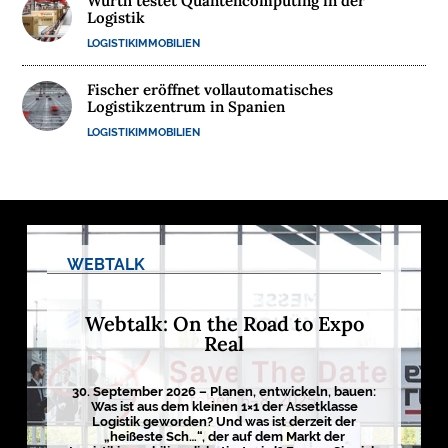
Würth testet Quantencomputing in der
Logistik
M
LOGISTIKIMMOBILIEN
E
D
Fischer eröffnet vollautomatisches
I
Logistikzentrum in Spanien
E
LOGISTIKIMMOBILIEN
N

D
WEBTALK
e
u
t
s
Webtalk: On the Road to Expo
c
h
Real
l
a
n
d
30. September 2026 – Planen, entwickeln, bauen:
s
Was ist aus dem kleinen 1×1 der Assetklasse
L
Logistik geworden? Und was ist derzeit der
o
„heißeste Sch…“, der auf dem Markt der
g