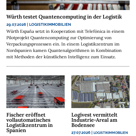
H
E
N
Würth testet Quantencomputing in der Logistik
29.07.2026
|
LOGISTIKIMMOBILIEN
N
Würth España setzt in Kooperation mit Telefónica in einem
A
Pilotprojekt Quantencomputing zur Optimierung von
C
Verpackungsprozessen ein. In einem Logistikzentrum im
H
Nordspanien kamen Quantenalgorithmen in Kombination
H
mit Methoden der künstlichen Intelligenz zum Einsatz.
A
L
T
I
G
K
E
I
Fischer eröffnet
Logivest vermittelt
T
vollautomatisches
Industrie-Areal am
Logistikzentrum in
Bodensee
Spanien
U
27.07.2026
|
LOGISTIKIMMOBILIEN