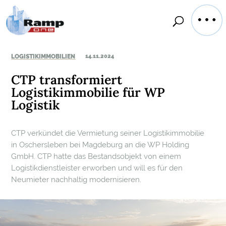
LOGISTIKIMMOBILIEN
14.11.2024
CTP transformiert
Logistikimmobilie für WP
Logistik
CTP verkündet die Vermietung seiner Logistikimmobilie
in Oschersleben bei Magdeburg an die WP Holding
GmbH. CTP hatte das Bestandsobjekt von einem
Logistikdienstleister erworben und will es für den
Neumieter nachhaltig modernisieren.