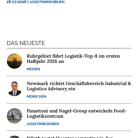
28.07.2026
|
LOGISTIKIMMOBILIEN
N
T
E
R
N
E
DAS NEUESTE
H
M
Ruhrgebiet führt Logistik-Top-8 im ersten
E
Halbjahr 2026 an
N
MEDIEN
Newmark richtet Geschäftsbereich Industrial &
W
Logistics Advisory ein
E
MENSCHEN
B
I
Panattoni und Nagel-Group entwickeln Food-
N
Logistikzentrum
A
LOGISTIKREGIONEN
R
E