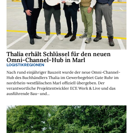
s
t
e
n
l
o
s
e
N
e
w
s
l
Thalia erhält Schlüssel für den neuen
e
Omni-Channel-Hub in Marl
t
t
LOGISTIKREGIONEN
e
r
Nach rund einjähriger Bauzeit wurde der neue Omni-Channel-
Hub des Buchhändlers Thalia im Gewerbegebiet Gate Ruhr im
➔
j
nordrhein-westfälischen Marl offiziell übergeben. Der
e
t
verantwortliche Projektentwickler ECE Work & Live und das
z
t
ausführende Bau- und...
a
b
o
n
n
i
e
r
e
n