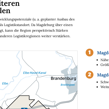
iteren
len
icklungspotenziale (u. a. geplanter Ausbau des
als Logistikstandort. Da Magdeburg über einen
t, kann die Region perspektivisch Stärken
 anderen Logistikregionen weiter verstärken.
Magd
Nähe
Größ
Magd
Schwe
Weite