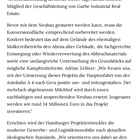
I
Mitglied der Geschäftsleitung von Garbe Industrial Real
E
Estate.
N
Bevor mit dem Neubau gestartet werden kann, muss die
Konversionsfläche entsprechend vorbereitet werden.
L
Konkret bedeutet das auf dem Gelände des ehemaligen
O
Molkereibetriebs den Abriss alter Gebäude, die fachgerechte
G
Entsorgung oder Wiederverwertung des Abbruchmaterials
I
sowie eine umfangreiche Untersuchung des Grundstücks auf
S
mögliche Kampfmittelreste. Adrian Zellner: „Wir freuen uns,
T
mit der Umsetzung dieses Projekts die Hauptzufahrt von der
I
Autobahn A 4 nach Gera positiv um- und mitzugestalten. Der
K
mehrfach abgebrannte Milchhof wird durch einen
R
nachhaltigen und ansprechenden Neubau ersetzt. Insgesamt
E
werden wir rund 34 Millionen Euro in das Projekt
G
investieren.“
I
O
Errichten wird der Hamburger Projektentwickler die
N
moderne Gewerbe- und Logistikimmobilie nach aktuellen
E
ökologischen Standards. „Wir orientieren uns dabei an den
N