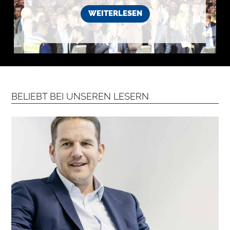
k
o
WEITERLESEN
s
t
e
n
l
o
s
e
N
e
w
BELIEBT BEI UNSEREN LESERN
s
l
e
t
t
e
r
➔
j
e
t
z
t
a
b
o
n
n
i
e
r
e
n