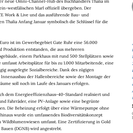
 der neue Omni-Channel-Hub des Buchhändlers Thalia im
n-westfälischen Marl offiziell übergeben. Der
ECE Work & Live und das ausführende Bau- und
Thalia Anfang Januar symbolisch die Schlüssel für die
 Euro ist im Gewerbegebiet Gate Ruhr eine 56.000
 Produktion entstanden, die aus mehreren
gebäude, einem Parkhaus mit rund 500 Stellplätzen sowie
 umfasst Arbeitsplätze für bis zu 1.000 Mitarbeitende, eine
ig ausgelegte Sozialbereiche. Dank des zügigen
em Innenausbau der Hallenbereiche sowie der Montage der
räume soll noch im Laufe des Januars erfolgen.
ch dem Energieeffizienzhaus-40-Standard realisiert und
und Fahrräder, eine PV-Anlage sowie eine begrünte
tzen. Die Beheizung erfolgt über eine Wärmepumpe ohne
 hinaus wurde ein umfassendes Biodiversitätskonzept
on Wildblumenwiesen umfasst. Eine Zertifizierung in Gold
s Bauen (DGNB) wird angestrebt.