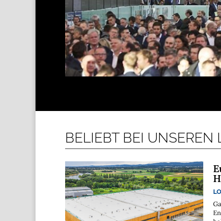
BELIEBT BEI UNSEREN
E
H
LO
Ga
En