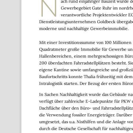
N
ach rund einjähriger Bauzeit wurde
Gewerbegebiet Gate Ruhr im nordrhei
verantwortliche Projektentwickler 
Dienstleistungsunternehmen Goldbeck übergaben 
moderne und nachhaltige Gewerbeimmobilie.
Mit einer Investitionssumme von 100 Millionen
Quadratmeter große Immobilie für Gewerbe und
Hallenbereichen, einem mehrgeschossigen Büro
200 überdachten Fahrradstellplätzen besteht. Sie
eigene Kantine sowie umfangreiche und großzüg
Baufortschritts konnte Thalia frühzeitig mit d
Intralogistik starten. Der Bezug der ersten Büro
In Sachen Nachhaltigkeit wurde das Gebäude na
verfügt über zahlreiche E-Ladepunkte für PKW 
Dachfläche über den Büro- und Fahrradstellplä
die Verwendung fossiler Energieträger. Darüber
umgesetzt, das u.a. Nisthilfen und die Anlage v
durch die Deutsche Gesellschaft für nachhaltige